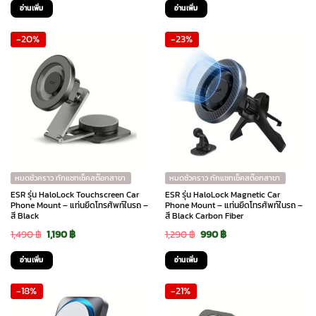
price
price
price
price
อ่านเพิ่ม
อ่านเพิ่ม
was:
is:
was:
is:
-20%
-23%
2,890 ฿.
1,990 ฿.
1,490 ฿.
1,050 ฿.
หมดชั่วคราว ทักแชทเช็คสต๊อกสาขา
หมดชั่วคราว ทักแชทเช็คสต๊อกสาขา
ESR รุ่น HaloLock Touchscreen Car
ESR รุ่น HaloLock Magnetic Car
Phone Mount – แท่นยึดโทรศัพท์ในรถ –
Phone Mount – แท่นยึดโทรศัพท์ในรถ –
สี Black
สี Black Carbon Fiber
Original
Current
Original
Current
1,490
฿
1,190
฿
1,290
฿
990
฿
price
price
price
price
อ่านเพิ่ม
อ่านเพิ่ม
was:
is:
was:
is:
-18%
-21%
1,490 ฿.
1,190 ฿.
1,290 ฿.
990 ฿.