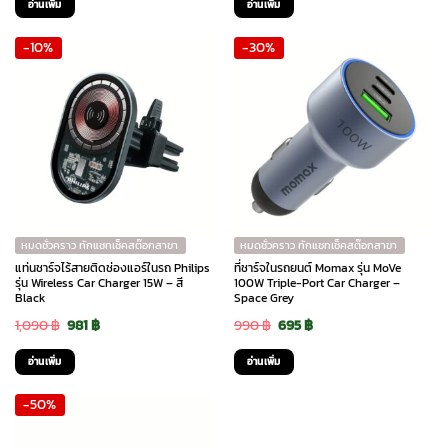
อ่านเพิ่ม
อ่านเพิ่ม
was:
is:
was:
is:
-10%
-30%
2,590 ฿.
2,090 ฿.
2,490 ฿.
2,090 ฿.
หมดชั่วคราว ทักแชทเช็คสต๊อกสาขา
หมดชั่วคราว ทักแชทเช็คสต๊อกสาขา
แท่นชาร์จไร้สายติดช่องแอร์ในรถ Philips
ที่ชาร์จในรถยนต์ Momax รุ่น MoVe
รุ่น Wireless Car Charger 15W – สี
100W Triple-Port Car Charger –
Black
Space Grey
Original
Current
Original
Current
1,090
฿
981
฿
990
฿
695
฿
price
price
price
price
อ่านเพิ่ม
อ่านเพิ่ม
was:
is:
was:
is:
-50%
1,090 ฿.
981 ฿.
990 ฿.
695 ฿.