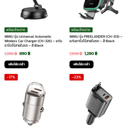
พร้อมจำหน่าย
พร้อมจำหน่าย
WiWU รุ่น Universal Automatic
WiWU รุ่น FREELANDER (CH-313) –
Wireless Car Charger (CH-326) – แท่น
แท่นชาร์จไร้สายในรถ – สี Black
ชาร์จไร้สายในรถ – สี Black
Original
Current
Original
Current
1,390
฿
890
฿
1,590
฿
1,290
฿
price
price
price
price
หยิบใส่ตะกร้า
หยิบใส่ตะกร้า
was:
is:
was:
is:
-17%
-23%
1,390 ฿.
890 ฿.
1,590 ฿.
1,290 ฿.