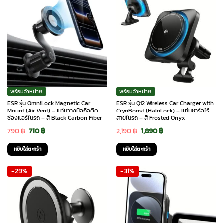
พร้อมจำหน่าย
พร้อมจำหน่าย
ESR รุ่น OmniLock Magnetic Car
ESR รุ่น Qi2 Wireless Car Charger with
Mount (Air Vent) – แท่นวางมือถือติด
CryoBoost (HaloLock) – แท่นชาร์จไร้
ช่องแอร์ในรถ – สี Black Carbon Fiber
สายในรถ – สี Frosted Onyx
Original
Current
Original
Current
790
฿
710
฿
2,190
฿
1,890
฿
price
price
price
price
หยิบใส่ตะกร้า
หยิบใส่ตะกร้า
was:
is:
was:
is:
-29%
-31%
790 ฿.
710 ฿.
2,190 ฿.
1,890 ฿.