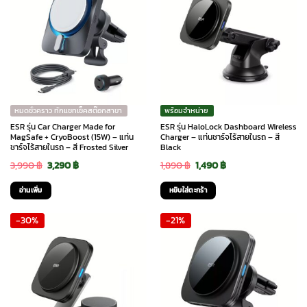
หมดชั่วคราว ทักแชทเช็คสต๊อกสาขา
พร้อมจำหน่าย
ESR รุ่น Car Charger Made for
ESR รุ่น HaloLock Dashboard Wireless
MagSafe + CryoBoost (15W) – แท่น
Charger – แท่นชาร์จไร้สายในรถ – สี
ชาร์จไร้สายในรถ – สี Frosted Silver
Black
Original
Current
Original
Current
3,990
฿
3,290
฿
1,890
฿
1,490
฿
price
price
price
price
อ่านเพิ่ม
หยิบใส่ตะกร้า
was:
is:
was:
is:
-30%
-21%
3,990 ฿.
3,290 ฿.
1,890 ฿.
1,490 ฿.