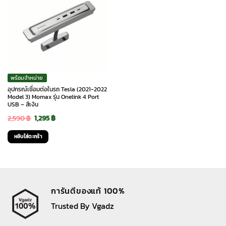
พร้อมจำหน่าย
อุปกรณ์เชื่อมต่อในรถ Tesla (2021-2022
Model 3) Momax รุ่น Onelink 4 Port
USB – สีเงิน
Original
Current
2,590
฿
1,295
฿
price
price
หยิบใส่ตะกร้า
was:
is:
2,590 ฿.
1,295 ฿.
การันตีของแท้ 100%
Trusted By Vgadz