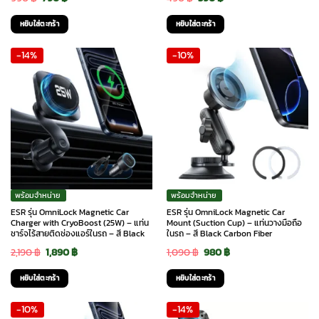
price
price
price
price
หยิบใส่ตะกร้า
หยิบใส่ตะกร้า
was:
is:
was:
is:
-14%
-10%
990 ฿.
790 ฿.
490 ฿.
390 ฿.
พร้อมจำหน่าย
พร้อมจำหน่าย
ESR รุ่น OmniLock Magnetic Car
ESR รุ่น OmniLock Magnetic Car
Charger with CryoBoost (25W) – แท่น
Mount (Suction Cup) – แท่นวางมือถือ
ชาร์จไร้สายติดช่องแอร์ในรถ – สี Black
ในรถ – สี Black Carbon Fiber
Original
Current
Original
Current
2,190
฿
1,890
฿
1,090
฿
980
฿
price
price
price
price
หยิบใส่ตะกร้า
หยิบใส่ตะกร้า
was:
is:
was:
is:
-10%
-14%
2,190 ฿.
1,890 ฿.
1,090 ฿.
980 ฿.