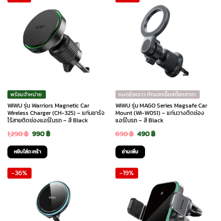
พร้อมจำหน่าย
หมดชั่วคราว ทักแชทเช็คสต๊อกสาขา
WiWU รุ่น Warriors Magnetic Car
WiWU รุ่น MAGO Series Magsafe Car
Wireless Charger (CH-325) – แท่นชาร์จ
Mount (Wi-W051) – แท่นวางติดช่อง
ไร้สายติดช่องแอร์ในรถ – สี Black
แอร์ในรถ – สี Black
Original
Current
Original
Current
1,290
฿
990
฿
690
฿
490
฿
price
price
price
price
หยิบใส่ตะกร้า
อ่านเพิ่ม
was:
is:
was:
is:
-36%
-19%
1,290 ฿.
990 ฿.
690 ฿.
490 ฿.