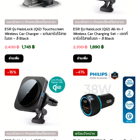
หมดชั่วคราว ทักแชทเช็คสต๊อกสาขา
หมดชั่วคราว ทักแชทเช็คสต๊อกสาขา
ESR รุ่น HaloLock (Qi2) Touchscreen
ESR รุ่น HaloLock (Qi2) All-in-1
Wireless Car Charger – แท่นชาร์จไร้สาย
Wireless Car Charging Set – เซตที่
ในรถ – สี Black
ชาร์จไร้สายในรถ – สี Black
Original
Current
Original
Current
2,490
฿
1,745
฿
2,390
฿
1,890
฿
price
price
price
price
อ่านเพิ่ม
อ่านเพิ่ม
was:
is:
was:
is:
-16%
-41%
2,490 ฿.
1,745 ฿.
2,390 ฿.
1,890 ฿.
หมดชั่วคราว ทักแชทเช็คสต๊อกสาขา
พร้อมจำหน่าย