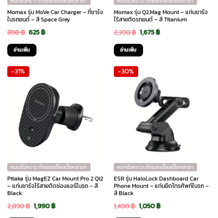
หมดชั่วคราว ทักแชทเช็คสต๊อกสาขา
หมดชั่วคราว ทักแชทเช็คสต๊อกสาขา
Momax รุ่น MoVe Car Charger – ที่ชาร์จ
Momax รุ่น Q2.Mag Mount – แท่นชาร์จ
ในรถยนต์ – สี Space Grey
ไร้สายติดรถยนต์ – สี Titanium
Original
Current
Original
Current
890
฿
625
฿
2,390
฿
1,675
฿
price
price
price
price
อ่านเพิ่ม
อ่านเพิ่ม
was:
is:
was:
is:
-31%
-30%
890 ฿.
625 ฿.
2,390 ฿.
1,675 ฿.
หมดชั่วคราว ทักแชทเช็คสต๊อกสาขา
หมดชั่วคราว ทักแชทเช็คสต๊อกสาขา
Pitaka รุ่น MagEZ Car Mount Pro 2 Qi2
ESR รุ่น HaloLock Dashboard Car
– แท่นชาร์จไร้สายติดช่องแอร์ในรถ – สี
Phone Mount – แท่นยึดโทรศัพท์ในรถ –
Black
สี Black
Original
Current
Original
Current
2,890
฿
1,990
฿
1,490
฿
1,050
฿