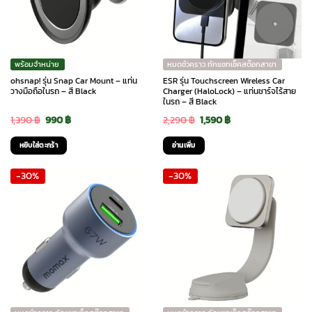
พร้อมจำหน่าย
หมดชั่วคราว ทักแชทเช็คสต๊อกสาขา
ohsnap! รุ่น Snap Car Mount – แท่น
ESR รุ่น Touchscreen Wireless Car
วางมือถือในรถ – สี Black
Charger (HaloLock) – แท่นชาร์จไร้สาย
ในรถ – สี Black
Original
Current
Original
Current
1,390
฿
990
฿
2,290
฿
1,590
฿
price
price
price
price
หยิบใส่ตะกร้า
อ่านเพิ่ม
was:
is:
was:
is:
-30%
-30%
1,390 ฿.
990 ฿.
2,290 ฿.
1,590 ฿.