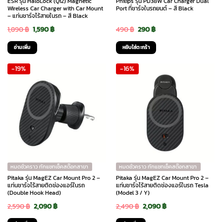
ESR รุ่น HaloLock (Qi2) Magnetic
Philips รุ่น PD38W Car Charger Dual
Wireless Car Charger with Car Mount
Port ที่ชาร์จในรถยนต์ – สี Black
– แท่นชาร์จไร้สายในรถ – สี Black
Original
Current
Original
Current
1,890
฿
1,590
฿
490
฿
290
฿
price
price
price
price
อ่านเพิ่ม
หยิบใส่ตะกร้า
was:
is:
was:
is:
-19%
-16%
1,890 ฿.
1,590 ฿.
490 ฿.
290 ฿.
หมดชั่วคราว ทักแชทเช็คสต๊อกสาขา
หมดชั่วคราว ทักแชทเช็คสต๊อกสาขา
Pitaka รุ่น MagEZ Car Mount Pro 2 –
Pitaka รุ่น MagEZ Car Mount Pro 2 –
แท่นชาร์จไร้สายติดช่องแอร์ในรถ
แท่นชาร์จไร้สายติดช่องแอร์ในรถ Tesla
(Double Hook Head)
(Model 3 / Y)
Original
Current
Original
Current
2,590
฿
2,090
฿
2,490
฿
2,090
฿
price
price
price
price