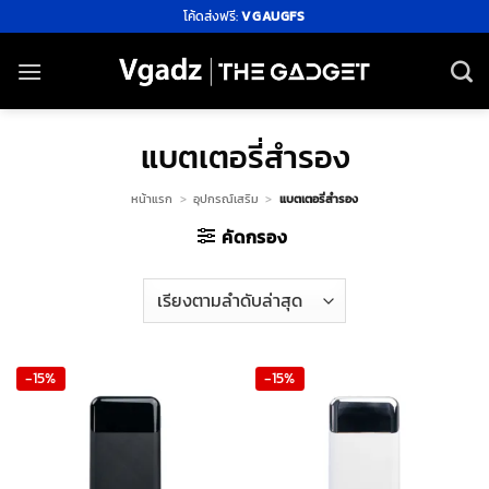
ข้าม
โค้ดส่งฟรี:
VGAUGFS
ไป
ยัง
เนื้อหา
แบตเตอรี่สำรอง
หน้าแรก
>
อุปกรณ์เสริม
>
แบตเตอรี่สำรอง
คัดกรอง
-15%
-15%