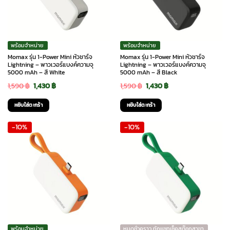
พร้อมจำหน่าย
พร้อมจำหน่าย
Momax รุ่น 1-Power Mini หัวชาร์จ
Momax รุ่น 1-Power Mini หัวชาร์จ
Lightning – พาวเวอร์แบงค์ความจุ
Lightning – พาวเวอร์แบงค์ความจุ
5000 mAh – สี White
5000 mAh – สี Black
Original
Current
Original
Current
1,590
฿
1,430
฿
1,590
฿
1,430
฿
price
price
price
price
หยิบใส่ตะกร้า
หยิบใส่ตะกร้า
was:
is:
was:
is:
-10%
-10%
1,590 ฿.
1,430 ฿.
1,590 ฿.
1,430 ฿.
พร้อมจำหน่าย
หมดชั่วคราว ทักแชทเช็คสต๊อกสาขา