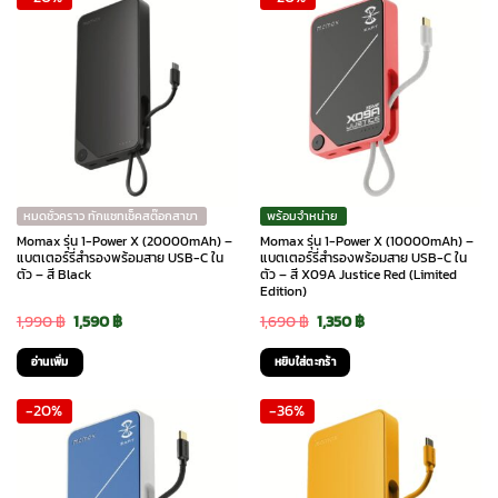
หมดชั่วคราว ทักแชทเช็คสต๊อกสาขา
พร้อมจำหน่าย
Momax รุ่น 1-Power X (20000mAh) –
Momax รุ่น 1-Power X (10000mAh) –
แบตเตอร์รี่สำรองพร้อมสาย USB-C ใน
แบตเตอร์รี่สำรองพร้อมสาย USB-C ใน
ตัว – สี Black
ตัว – สี X09A Justice Red (Limited
Edition)
Original
Current
Original
Current
1,990
฿
1,590
฿
1,690
฿
1,350
฿
price
price
price
price
อ่านเพิ่ม
หยิบใส่ตะกร้า
was:
is:
was:
is:
-20%
-36%
1,990 ฿.
1,590 ฿.
1,690 ฿.
1,350 ฿.