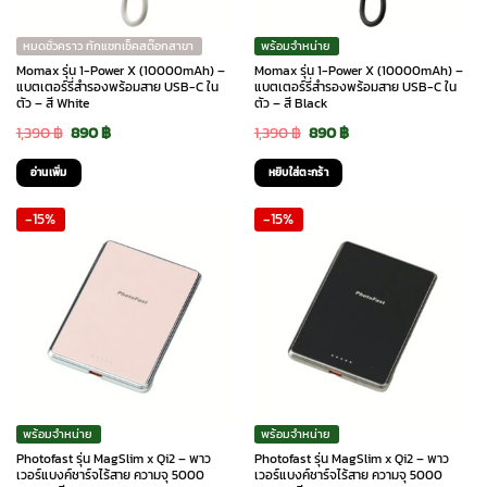
หมดชั่วคราว ทักแชทเช็คสต๊อกสาขา
พร้อมจำหน่าย
Momax รุ่น 1-Power X (10000mAh) –
Momax รุ่น 1-Power X (10000mAh) –
แบตเตอร์รี่สำรองพร้อมสาย USB-C ใน
แบตเตอร์รี่สำรองพร้อมสาย USB-C ใน
ตัว – สี White
ตัว – สี Black
Original
Current
Original
Current
1,390
฿
890
฿
1,390
฿
890
฿
price
price
price
price
อ่านเพิ่ม
หยิบใส่ตะกร้า
was:
is:
was:
is:
-15%
-15%
1,390 ฿.
890 ฿.
1,390 ฿.
890 ฿.
พร้อมจำหน่าย
พร้อมจำหน่าย
Photofast รุ่น MagSlim x Qi2 – พาว
Photofast รุ่น MagSlim x Qi2 – พาว
เวอร์แบงค์ชาร์จไร้สาย ความจุ 5000
เวอร์แบงค์ชาร์จไร้สาย ความจุ 5000