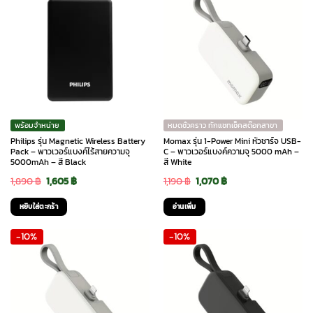
พร้อมจำหน่าย
หมดชั่วคราว ทักแชทเช็คสต๊อกสาขา
Philips รุ่น Magnetic Wireless Battery
Momax รุ่น 1-Power Mini หัวชาร์จ USB-
Pack – พาวเวอร์แบงค์ไร้สายความจุ
C – พาวเวอร์แบงค์ความจุ 5000 mAh –
5000mAh – สี Black
สี White
Original
Current
Original
Current
1,890
฿
1,605
฿
1,190
฿
1,070
฿
price
price
price
price
หยิบใส่ตะกร้า
อ่านเพิ่ม
was:
is:
was:
is:
-10%
-10%
1,890 ฿.
1,605 ฿.
1,190 ฿.
1,070 ฿.