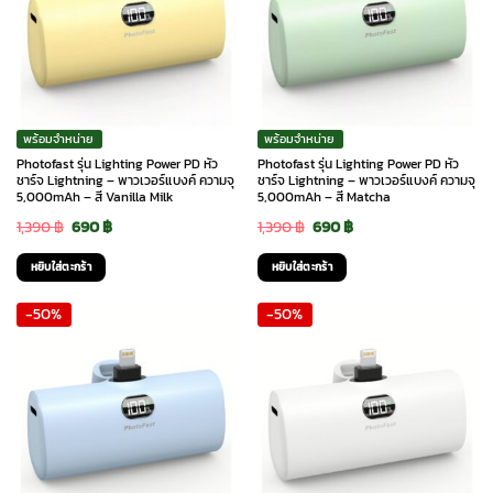
พร้อมจำหน่าย
พร้อมจำหน่าย
Photofast รุ่น Lighting Power PD หัว
Photofast รุ่น Lighting Power PD หัว
ชาร์จ Lightning – พาวเวอร์แบงค์ ความจุ
ชาร์จ Lightning – พาวเวอร์แบงค์ ความจุ
5,000mAh – สี Vanilla Milk
5,000mAh – สี Matcha
Original
Current
Original
Current
1,390
฿
690
฿
1,390
฿
690
฿
price
price
price
price
หยิบใส่ตะกร้า
หยิบใส่ตะกร้า
was:
is:
was:
is:
-50%
-50%
1,390 ฿.
690 ฿.
1,390 ฿.
690 ฿.