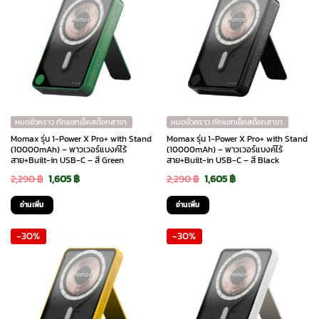
หมดชั่วคราว ทักแชทเช็คสต๊อกสาขา
หมดชั่วคราว ทักแชทเช็คสต๊อกสาขา
Momax รุ่น 1-Power X Pro+ with Stand
Momax รุ่น 1-Power X Pro+ with Stand
(10000mAh) – พาวเวอร์แบงค์ไร้
(10000mAh) – พาวเวอร์แบงค์ไร้
สาย+Built-in USB-C – สี Green
สาย+Built-in USB-C – สี Black
Original
Current
Original
Current
2,290
฿
1,605
฿
2,290
฿
1,605
฿
price
price
price
price
อ่านเพิ่ม
อ่านเพิ่ม
was:
is:
was:
is:
-30%
-30%
2,290 ฿.
1,605 ฿.
2,290 ฿.
1,605 ฿.