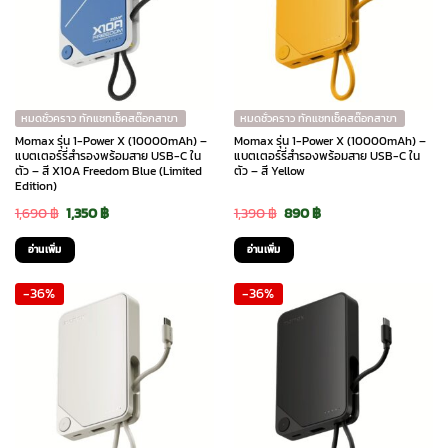
หมดชั่วคราว ทักแชทเช็คสต๊อกสาขา
หมดชั่วคราว ทักแชทเช็คสต๊อกสาขา
Momax รุ่น 1-Power X (10000mAh) –
Momax รุ่น 1-Power X (10000mAh) –
แบตเตอร์รี่สำรองพร้อมสาย USB-C ใน
แบตเตอร์รี่สำรองพร้อมสาย USB-C ใน
ตัว – สี X10A Freedom Blue (Limited
ตัว – สี Yellow
Edition)
Original
Current
Original
Current
1,690
฿
1,350
฿
1,390
฿
890
฿
price
price
price
price
อ่านเพิ่ม
อ่านเพิ่ม
was:
is:
was:
is:
-36%
-36%
1,690 ฿.
1,350 ฿.
1,390 ฿.
890 ฿.