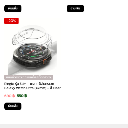
price
price
price
price
อ่านเพิ่ม
อ่านเพิ่ม
was:
is:
was:
is:
-20%
2,790 ฿.
1,395 ฿.
690 ฿.
550 ฿.
หมดชั่วคราว ทักแชทเช็คสต๊อกสาขา
Ringke รุ่น Slim – เคส + ฟิล์มกระจก
Galaxy Watch Ultra (47mm) – สี Clear
Original
Current
690
฿
550
฿
price
price
อ่านเพิ่ม
was:
is:
690 ฿.
550 ฿.