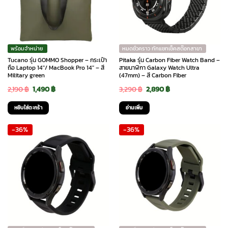
พร้อมจำหน่าย
หมดชั่วคราว ทักแชทเช็คสต๊อกสาขา
Tucano รุ่น GOMMO Shopper – กระเป๋า
Pitaka รุ่น Carbon Fiber Watch Band –
ถือ Laptop 14″/ MacBook Pro 14″ – สี
สายนาฬิกา Galaxy Watch Ultra
Military green
(47mm) – สี Carbon Fiber
Original
Current
Original
Current
2,190
฿
1,490
฿
3,290
฿
2,890
฿
price
price
price
price
หยิบใส่ตะกร้า
อ่านเพิ่ม
was:
is:
was:
is:
-36%
-36%
2,190 ฿.
1,490 ฿.
3,290 ฿.
2,890 ฿.