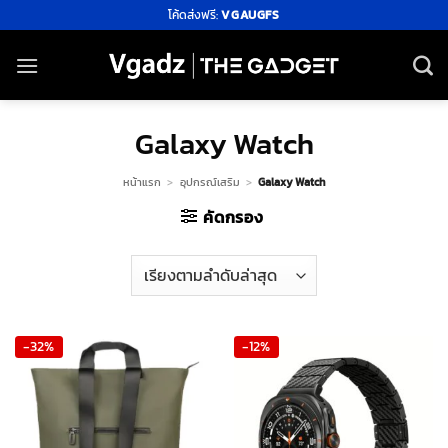
ข้าม
โค้ดส่งฟรี:
VGAUGFS
ไป
ยัง
เนื้อหา
Galaxy Watch
หน้าแรก
>
อุปกรณ์เสริม
>
Galaxy Watch
คัดกรอง
-32%
-12%