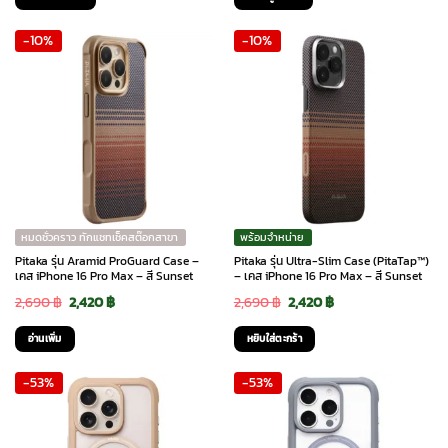
was:
is:
was:
is:
This
-10%
-10%
2,690 ฿.
1,890 ฿.
1,490 ฿.
890 ฿.
product
has
multiple
variants.
The
options
may
be
chosen
หมดชั่วคราว ทักแชทเช็คสต๊อกสาขา
พร้อมจำหน่าย
on
Pitaka รุ่น Aramid ProGuard Case –
Pitaka รุ่น Ultra-Slim Case (PitaTap™)
the
เคส iPhone 16 Pro Max – สี Sunset
– เคส iPhone 16 Pro Max – สี Sunset
product
Original
Current
Original
Current
2,690
฿
2,420
฿
2,690
฿
2,420
฿
page
price
price
price
price
อ่านเพิ่ม
หยิบใส่ตะกร้า
was:
is:
was:
is:
-53%
-53%
2,690 ฿.
2,420 ฿.
2,690 ฿.
2,420 ฿.