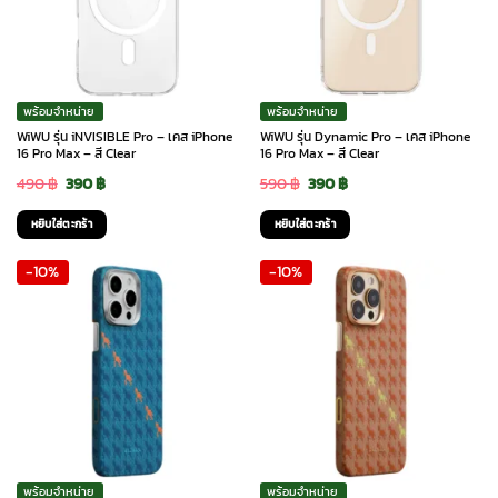
options
options
may
may
be
be
chosen
chosen
พร้อมจำหน่าย
พร้อมจำหน่าย
on
on
WiWU รุ่น iNVISIBLE Pro – เคส iPhone
WiWU รุ่น Dynamic Pro – เคส iPhone
the
the
16 Pro Max – สี Clear
16 Pro Max – สี Clear
product
product
Original
Current
Original
Current
490
฿
390
฿
590
฿
390
฿
page
page
price
price
price
price
หยิบใส่ตะกร้า
หยิบใส่ตะกร้า
was:
is:
was:
is:
-10%
-10%
490 ฿.
390 ฿.
590 ฿.
390 ฿.
พร้อมจำหน่าย
พร้อมจำหน่าย