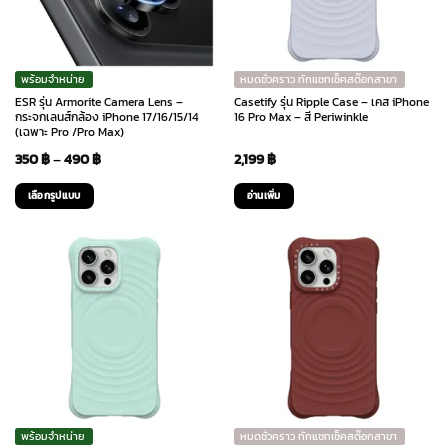
พร้อมจำหน่าย
หมดชั่วคราว ทักแชทเช็คสต๊อกสาขา
ESR รุ่น Armorite Camera Lens –
Casetify รุ่น Ripple Case – เคส iPhone
กระจกเลนส์กล้อง iPhone 17/16/15/14
16 Pro Max – สี Periwinkle
(เฉพาะ Pro /Pro Max)
Price
350
฿
–
490
฿
2,199
฿
range:
เลือกรูปแบบ
อ่านเพิ่ม
350 ฿
This
through
product
has
490 ฿
multiple
variants.
The
options
may
be
chosen
พร้อมจำหน่าย
หมดชั่วคราว ทักแชทเช็คสต๊อกสาขา