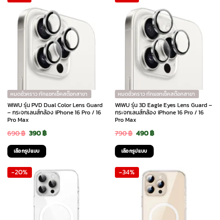
หมดชั่วคราว ทักแชทเช็คสต๊อกสาขา
หมดชั่วคราว ทักแชทเช็คสต๊อกสาขา
WiWU รุ่น PVD Dual Color Lens Guard
WiWU รุ่น 3D Eagle Eyes Lens Guard –
– กระจกเลนส์กล้อง iPhone 16 Pro / 16
กระจกเลนส์กล้อง iPhone 16 Pro / 16
Pro Max
Pro Max
Original
Current
Original
Current
690
฿
390
฿
790
฿
490
฿
price
price
price
price
เลือกรูปแบบ
เลือกรูปแบบ
was:
is:
was:
is:
This
This
-20%
-34%
690 ฿.
390 ฿.
790 ฿.
490 ฿.
product
product
has
has
multiple
multiple
variants.
variants.
The
The