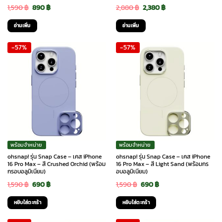
Original
Current
Original
Current
1,590
฿
890
฿
2,880
฿
2,380
฿
price
price
price
price
อ่านเพิ่ม
อ่านเพิ่ม
was:
is:
was:
is:
-57%
-57%
1,590 ฿.
890 ฿.
2,880 ฿.
2,380 ฿.
พร้อมจำหน่าย
พร้อมจำหน่าย
ohsnap! รุ่น Snap Case – เคส iPhone
ohsnap! รุ่น Snap Case – เคส iPhone
16 Pro Max – สี Crushed Orchid (พร้อม
16 Pro Max – สี Light Sand (พร้อมกร
กรอบอลูมิเนียม)
อบอลูมิเนียม)
Original
Current
Original
Current
1,590
฿
690
฿
1,590
฿
690
฿
price
price
price
price
หยิบใส่ตะกร้า
หยิบใส่ตะกร้า
was:
is:
was:
is: