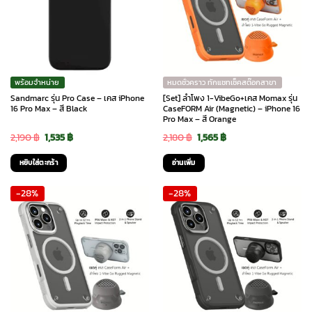
พร้อมจำหน่าย
หมดชั่วคราว ทักแชทเช็คสต๊อกสาขา
Sandmarc รุ่น Pro Case – เคส iPhone
[Set] ลำโพง 1-VibeGo+เคส Momax รุ่น
16 Pro Max – สี Black
CaseFORM Air (Magnetic) – iPhone 16
Pro Max – สี Orange
Original
Current
Original
Current
2,190
฿
1,535
฿
2,180
฿
1,565
฿
price
price
price
price
หยิบใส่ตะกร้า
อ่านเพิ่ม
was:
is:
was:
is:
-28%
-28%
2,190 ฿.
1,535 ฿.
2,180 ฿.
1,565 ฿.