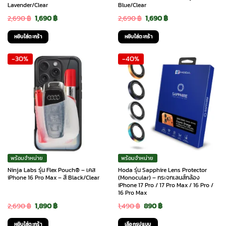
Lavender/Clear
Blue/Clear
Original
Current
Original
Current
2,690
฿
1,690
฿
2,690
฿
1,690
฿
price
price
price
price
หยิบใส่ตะกร้า
หยิบใส่ตะกร้า
was:
is:
was:
is:
-30%
-40%
2,690 ฿.
1,690 ฿.
2,690 ฿.
1,690 ฿.
พร้อมจำหน่าย
พร้อมจำหน่าย
Ninja Labs รุ่น Flex Pouch® – เคส
Hoda รุ่น Sapphire Lens Protector
iPhone 16 Pro Max – สี Black/Clear
(Monocular) – กระจกเลนส์กล้อง
iPhone 17 Pro / 17 Pro Max / 16 Pro /
16 Pro Max
Original
Current
Original
Current
2,690
฿
1,890
฿
1,490
฿
890
฿
price
price
price
price
หยิบใส่ตะกร้า
เลือกรูปแบบ