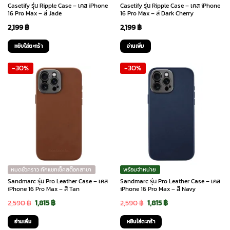
on
Casetify รุ่น Ripple Case – เคส iPhone
Casetify รุ่น Ripple Case – เคส iPhone
the
16 Pro Max – สี Jade
16 Pro Max – สี Dark Cherry
product
2,199
฿
2,199
฿
page
หยิบใส่ตะกร้า
อ่านเพิ่ม
-30%
-30%
หมดชั่วคราว ทักแชทเช็คสต๊อกสาขา
พร้อมจำหน่าย
Sandmarc รุ่น Pro Leather Case – เคส
Sandmarc รุ่น Pro Leather Case – เคส
iPhone 16 Pro Max – สี Tan
iPhone 16 Pro Max – สี Navy
Original
Current
Original
Current
2,590
฿
1,815
฿
2,590
฿
1,815
฿
price
price
price
price
อ่านเพิ่ม
หยิบใส่ตะกร้า