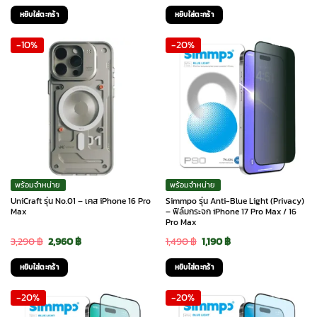
price
price
price
price
หยิบใส่ตะกร้า
หยิบใส่ตะกร้า
was:
is:
was:
is:
-10%
-20%
1,490 ฿.
690 ฿.
1,490 ฿.
690 ฿.
พร้อมจำหน่าย
พร้อมจำหน่าย
UniCraft รุ่น No.01 – เคส iPhone 16 Pro
Simmpo รุ่น Anti-Blue Light (Privacy)
Max
– ฟิล์มกระจก iPhone 17 Pro Max / 16
Pro Max
Original
Current
Original
Current
3,290
฿
2,960
฿
1,490
฿
1,190
฿
price
price
price
price
หยิบใส่ตะกร้า
หยิบใส่ตะกร้า
was:
is:
was:
is:
-20%
-20%
3,290 ฿.
2,960 ฿.
1,490 ฿.
1,190 ฿.