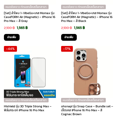
หมดชั่วคราว ทักแชทเช็คสต๊อกสาขา
หมดชั่วคราว ทักแชทเช็คสต๊อกสาขา
[Set] ลำโพง 1-VibeGo+เคส Momax รุ่น
[Set] ลำโพง 1-VibeGo+เคส Momax รุ่น
CaseFORM Air (Magnetic) – iPhone 16
CaseFORM Air (Magnetic) – iPhone 16
Pro Max – สี Gray
Pro Max – สี Black
Original
Current
Original
Current
2,180
฿
1,565
฿
2,180
฿
1,565
฿
price
price
price
price
อ่านเพิ่ม
อ่านเพิ่ม
was:
is:
was:
is:
-44%
-17%
2,180 ฿.
1,565 ฿.
2,180 ฿.
1,565 ฿.
หมดชั่วคราว ทักแชทเช็คสต๊อกสาขา
หมดชั่วคราว ทักแชทเช็คสต๊อกสาขา
Hishield รุ่น 3D Triple Strong Max –
ohsnap! รุ่น Snap Case – Bundle set –
ฟิล์มกระจก iPhone 16 Pro Max
เซ็ตเคส iPhone 16 Pro Max – สี
Cognac Brown