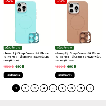
-57%
-57%
1,590 ฿.
690 ฿.
1,590 ฿.
690 ฿.
พร้อมจำหน่าย
พร้อมจำหน่าย
ohsnap! รุ่น Snap Case – เคส iPhone
ohsnap! รุ่น Snap Case – เคส iPhone
16 Pro Max – สี Electric Teal (พร้อมกร
16 Pro Max – สี Cognac Brown (พร้อม
อบอลูมิเนียม)
กรอบอลูมิเนียม)
Original
Current
Original
Current
1,590
฿
690
฿
1,590
฿
690
฿
price
price
price
price
หยิบใส่ตะกร้า
หยิบใส่ตะกร้า
was:
is:
was:
is:
1,590 ฿.
690 ฿.
1,590 ฿.
690 ฿.
1
2
3
4
…
7
8
9