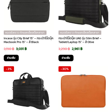
หมดชั่วคราว ทักแชทเช็คสต๊อกสาขา
หมดชั่วคราว ทักแชทเช็คสต๊อกสาขา
Incase รุ่น City Brief 15″ – กระเป๋าโน๊ตบุ๊ค
กระเป๋าโน๊ตบุ๊ค UAG รุ่น Slim Brief –
Macbook Pro 15″ – สี Black
Tablet/Laptop 15″ – สี Olive
Original
Current
Original
Current
3,190
฿
3,031
฿
3,290
฿
2,961
฿
price
price
price
price
อ่านเพิ่ม
อ่านเพิ่ม
was:
is:
was:
is:
-3%
-30%
3,190 ฿.
3,031 ฿.
3,290 ฿.
2,961 ฿.