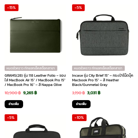
-15%
-5%
2,090 ฿.
420 ฿.
10,900 ฿.
9,265 ฿.
หมดชั่วคราว ทักแชทเช็คสต๊อกสาขา
หมดชั่วคราว ทักแชทเช็คสต๊อกสาขา
GRAMS(28) รุ่น 118 Leather Folio – ซอง
Incase รุ่น City Brief 15″ – กระเป๋าโน๊ตบุ๊ค
ใส่ MacBook Air 15” / MacBook Pro 15″
Macbook Pro 15″ – สี Heather
/ MacBook Pro 16” – สี Nappa Olive
Black/Gunmetal Gray
Original
Current
Original
Current
10,900
฿
9,265
฿
3,190
฿
3,031
฿
price
price
price
price
อ่านเพิ่ม
อ่านเพิ่ม
was:
is:
was:
is:
-5%
-10%
10,900 ฿.
9,265 ฿.
3,190 ฿.
3,031 ฿.