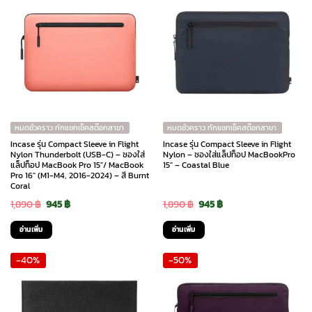
หมดชั่วคราว ทักแชทเช็คสต๊อกสาขา
หมดชั่วคราว ทักแชทเช็คสต๊อกสาขา
Incase รุ่น Compact Sleeve in Flight
Incase รุ่น Compact Sleeve in Flight
Nylon Thunderbolt (USB-C) – ซองใส่
Nylon – ซองใส่แล็ปท็อป MacBookPro
แล็ปท็อป MacBook Pro 15″/ MacBook
15″ – Coastal Blue
Pro 16″ (M1-M4, 2016-2024) – สี Burnt
Coral
Original
Current
Original
Current
1,890
฿
945
฿
1,890
฿
945
฿
price
price
price
price
อ่านเพิ่ม
อ่านเพิ่ม
was:
is:
was:
is:
-40%
-50%
1,890 ฿.
945 ฿.
1,890 ฿.
945 ฿.