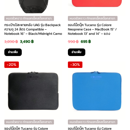
หมดชั่วคราว ทักแชทเช็คสต๊อกสาขา
หมดชั่วคราว ทักแชทเช็คสต๊อกสาขา
กระเป๋าเป้สะพายหลัง UAG รุ่น Backpack
ซองโน๊ตบุ๊ค Tucano รุ่น Colore
ความจุ 24 ลิตร Compatible –
Neoprene Case – MacBook 15″ /
Notebook 16″ – Black/Midnight Camo
Notebook 13″ and 14″ – แดง
Original
Current
Original
Current
3,890
฿
3,490
฿
990
฿
695
฿
price
price
price
price
อ่านเพิ่ม
อ่านเพิ่ม
was:
is:
was:
is:
-20%
-30%
3,890 ฿.
3,490 ฿.
990 ฿.
695 ฿.
หมดชั่วคราว ทักแชทเช็คสต๊อกสาขา
หมดชั่วคราว ทักแชทเช็คสต๊อกสาขา
ซองโน๊ตบุ๊ค Tucano รุ่น Colore
ซองโน๊ตบุ๊ค Tucano รุ่น Colore