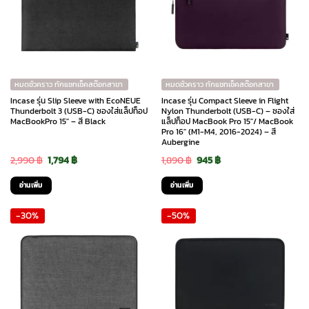
หมดชั่วคราว ทักแชทเช็คสต๊อกสาขา
หมดชั่วคราว ทักแชทเช็คสต๊อกสาขา
Incase รุ่น Slip Sleeve with EcoNEUE
Incase รุ่น Compact Sleeve in Flight
Thunderbolt 3 (USB-C) ซองใส่แล็ปท็อป
Nylon Thunderbolt (USB-C) – ซองใส่
MacBookPro 15″ – สี Black
แล็ปท็อป MacBook Pro 15″/ MacBook
Pro 16″ (M1-M4, 2016-2024) – สี
Aubergine
Original
Current
Original
Current
2,990
฿
1,794
฿
1,890
฿
945
฿
price
price
price
price
อ่านเพิ่ม
อ่านเพิ่ม
was:
is:
was:
is:
-30%
-50%
2,990 ฿.
1,794 ฿.
1,890 ฿.
945 ฿.