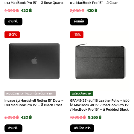
เคส MacBook Pro 15″ – สี Rose Quartz
เคส MacBook Pro 15″ – สี Clear
Original
Current
Original
Current
2,090
฿
420
฿
2,090
฿
420
฿
price
price
price
price
อ่านเพิ่ม
อ่านเพิ่ม
was:
is:
was:
is:
-80%
-15%
2,090 ฿.
420 ฿.
2,090 ฿.
420 ฿.
หมดชั่วคราว ทักแชทเช็คสต๊อกสาขา
พร้อมจำหน่าย
Incase รุ่น Hardshell Retina 15″ Dots –
GRAMS(28) รุ่น 118 Leather Folio – ซอง
เคส MacBook Pro 15″ – สี Black Frost
ใส่ MacBook Air 15” / MacBook Pro 15″
/ MacBook Pro 16” – สี Pebbled Black
Original
Current
Original
Current
2,090
฿
420
฿
10,900
฿
9,265
฿
price
price
price
price
อ่านเพิ่ม
หยิบใส่ตะกร้า
was:
is:
was:
is: