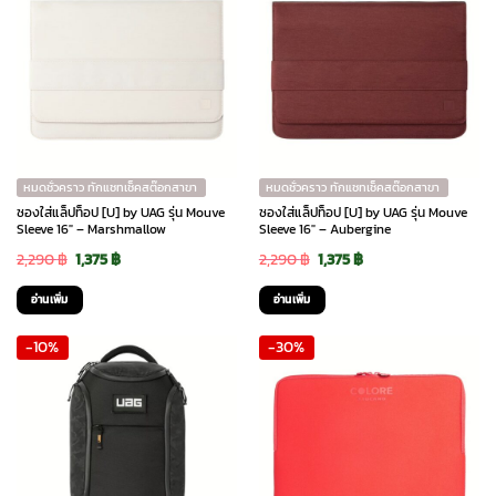
หมดชั่วคราว ทักแชทเช็คสต๊อกสาขา
หมดชั่วคราว ทักแชทเช็คสต๊อกสาขา
ซองใส่แล็ปท็อป [U] by UAG รุ่น Mouve
ซองใส่แล็ปท็อป [U] by UAG รุ่น Mouve
Sleeve 16″ – Marshmallow
Sleeve 16″ – Aubergine
Original
Current
Original
Current
2,290
฿
1,375
฿
2,290
฿
1,375
฿
price
price
price
price
อ่านเพิ่ม
อ่านเพิ่ม
was:
is:
was:
is:
-10%
-30%
2,290 ฿.
1,375 ฿.
2,290 ฿.
1,375 ฿.