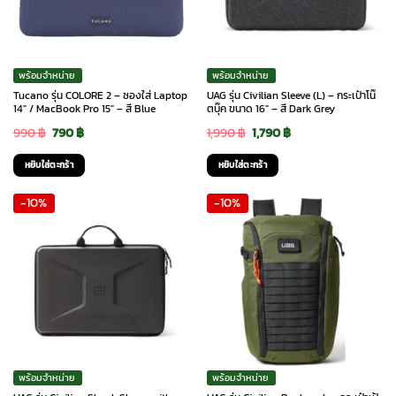
พร้อมจำหน่าย
พร้อมจำหน่าย
Tucano รุ่น COLORE 2 – ซองใส่ Laptop
UAG รุ่น Civilian Sleeve (L) – กระเป๋าโน๊
14″ / MacBook Pro 15″ – สี Blue
ตบุ๊ค ขนาด 16″ – สี Dark Grey
Original
Current
Original
Current
990
฿
790
฿
1,990
฿
1,790
฿
price
price
price
price
หยิบใส่ตะกร้า
หยิบใส่ตะกร้า
was:
is:
was:
is:
-10%
-10%
990 ฿.
790 ฿.
1,990 ฿.
1,790 ฿.
พร้อมจำหน่าย
พร้อมจำหน่าย