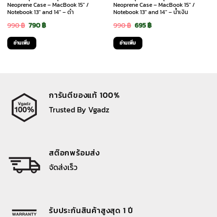
Neoprene Case – MacBook 15″ /
Neoprene Case – MacBook 15″ /
Notebook 13″ and 14″ – ดำ
Notebook 13″ and 14″ – น้ำเงิน
Original
Current
Original
Current
990
฿
790
฿
990
฿
695
฿
price
price
price
price
อ่านเพิ่ม
อ่านเพิ่ม
was:
is:
was:
is:
990 ฿.
790 ฿.
990 ฿.
695 ฿.
การันตีของแท้ 100%
Trusted By Vgadz
สต๊อกพร้อมส่ง
จัดส่งเร็ว
รับประกันสินค้าสูงสุด 1 ปี