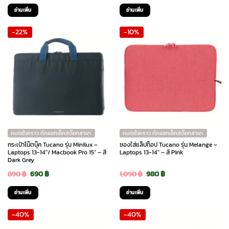
price
price
price
price
อ่านเพิ่ม
อ่านเพิ่ม
was:
is:
was:
is:
-22%
-10%
1,290 ฿.
905 ฿.
1,290 ฿.
1,160 ฿.
หมดชั่วคราว ทักแชทเช็คสต๊อกสาขา
หมดชั่วคราว ทักแชทเช็คสต๊อกสาขา
กระเป๋าโน๊ตบุ๊ค Tucano รุ่น Minilux –
ซองใส่แล็ปท็อป Tucano รุ่น Melange –
Laptops 13-14″/ Macbook Pro 15” – สี
Laptops 13-14″ – สี Pink
Dark Grey
Original
Current
Original
Current
890
฿
690
฿
1,090
฿
980
฿
price
price
price
price
อ่านเพิ่ม
อ่านเพิ่ม
was:
is:
was:
is:
-40%
-40%
890 ฿.
690 ฿.
1,090 ฿.
980 ฿.