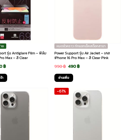
่าย
หมดชั่วคราว ทักแชทเช็คสต๊อกสาขา
rt รุ่น Antiglare Film – ฟิล์ม
Power Support รุ่น Air Jacket – เคส
ro Max – สี Clear
iPhone 16 Pro Max – สี Clear Pink
iginal
Current
Original
Current
90
฿
990
฿
490
฿
ice
price
price
price
ร้า
อ่านเพิ่ม
s:
is:
was:
is:
-61%
0 ฿.
190 ฿.
990 ฿.
490 ฿.