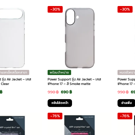
is:
was:
is:
wa
-30%
-30%
฿.
690 ฿.
990 ฿.
690 ฿.
99
ักแชทเช็คสต๊อกสาขา
พร้อมจำหน่าย
หมดชั่วครา
รุ่น Air Jacket – เคส
Power Support รุ่น Air Jacket – เคส
Power Suppo
ี Clear
iPhone 17 – สี Smoke matte
iPhone 17 –
inal
Current
Original
Current
Or
฿
990
฿
690
฿
990
฿
6
e
price
price
price
pr
หยิบใส่ตะกร้า
อ่านเพิ่ม
is:
was:
is:
wa
-76%
-76%
฿.
690 ฿.
990 ฿.
690 ฿.
99