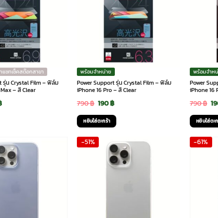
ักแชทเช็คสต๊อกสาขา
พร้อมจำหน่าย
พร้อมจำหน
รุ่น Crystal Film – ฟิล์ม
Power Support รุ่น Crystal Film – ฟิล์ม
Power Suppo
Max – สี Clear
iPhone 16 Pro – สี Clear
iPhone 16 P
inal
Current
Original
Current
Or
฿
790
฿
190
฿
790
฿
1
e
price
price
price
pr
หยิบใส่ตะกร้า
หยิบใส่ตะก
is:
was:
is:
wa
-51%
-61%
฿.
190 ฿.
790 ฿.
190 ฿.
79