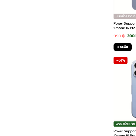
หมดชั่วคราว ท
Power Support 
iPhone 16 Pro
Orig
990
฿
390
pric
อ่านเพิ่ม
was:
-61%
990 
พร้อมจำหน่าย
Power Support 
iPhone 16 Pro 