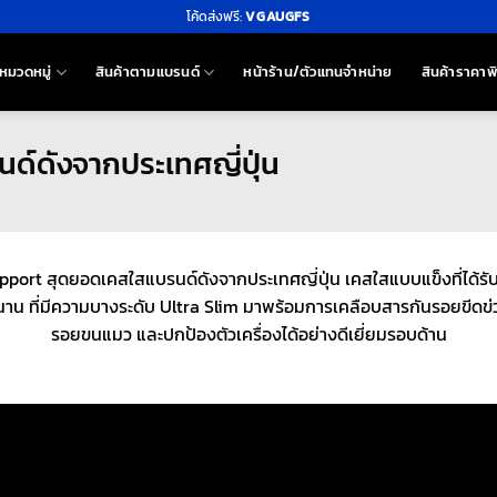
โค้ดส่งฟรี:
VGAUGFS
หมวดหมู่
สินค้าตามแบรนด์
หน้าร้าน/ตัวแทนจำหน่าย
สินค้าราคาพ
์ดังจากประเทศญี่ปุ่น
port สุดยอดเคสใสแบรนด์ดังจากประเทศญี่ปุ่น เคสใสแบบแข็งที่ได้ร
นาน ที่มีความบางระดับ Ultra Slim มาพร้อมการเคลือบสารกันรอยขีดข่
รอยขนแมว และปกป้องตัวเครื่องได้อย่างดีเยี่ยมรอบด้าน