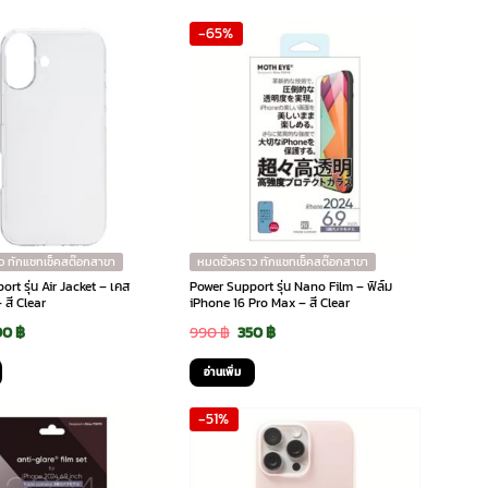
s:
is:
was:
is:
-65%
0 ฿.
690 ฿.
990 ฿.
690 ฿.
ว ทักแชทเช็คสต๊อกสาขา
หมดชั่วคราว ทักแชทเช็คสต๊อกสาขา
rt รุ่น Air Jacket – เคส
Power Support รุ่น Nano Film – ฟิล์ม
 สี Clear
iPhone 16 Pro Max – สี Clear
iginal
Current
Original
Current
90
฿
990
฿
350
฿
ice
price
price
price
อ่านเพิ่ม
s:
is:
was:
is:
-51%
0 ฿.
690 ฿.
990 ฿.
350 ฿.