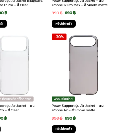
rt รุ่น Air Jacket (MagSafe)
Power Support รุ่น Air Jacket – เคส
e 17 Pro – สี Clear
iPhone 17 Pro Max – สี Smoke matte
riginal
Current
Original
Current
90
฿
990
฿
690
฿
rice
price
price
price
ร้า
หยิบใส่ตะกร้า
as:
is:
was:
is:
-30%
190 ฿.
790 ฿.
990 ฿.
690 ฿.
ว ทักแชทเช็คสต๊อกสาขา
พร้อมจำหน่าย
rt รุ่น Air Jacket – เคส
Power Support รุ่น Air Jacket – เคส
ro – สี Clear
iPhone Air – สี Smoke matte
iginal
Current
Original
Current
90
฿
990
฿
690
฿
ice
price
price
price
หยิบใส่ตะกร้า