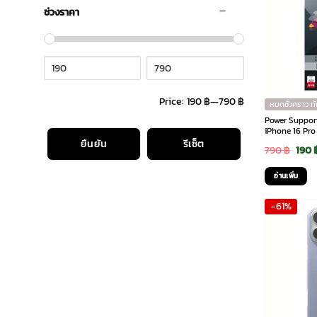
ช่วงราคา
Price:
190 ฿
—
790 ฿
หมดชั่วคราว ท
Power Support 
iPhone 16 Pro 
ยืนยัน
รีเซ็ต
Orig
790
฿
190
pric
อ่านเพิ่ม
was:
-61%
790 