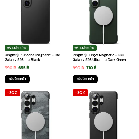
พร้อมจำหน่าย
พร้อมจำหน่าย
Ringke รุ่น Silicone Magnetic – เคส
Ringke รุ่น Onyx Magnetic – เคส
Galaxy S26 – สี Black
Galaxy S26 Ultra – สี Dark Green
Original
Current
Original
Current
990
฿
695
฿
890
฿
710
฿
price
price
price
price
หยิบใส่ตะกร้า
หยิบใส่ตะกร้า
was:
is:
was:
is:
-30%
-30%
990 ฿.
695 ฿.
890 ฿.
710 ฿.