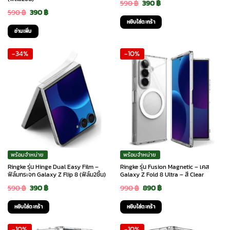
Original
Current
590
฿
390
฿
Original
Current
590
฿
390
฿
price
price
หยิบใส่ตะกร้า
price
price
was:
is:
อ่านเพิ่ม
was:
is:
590 ฿.
390 ฿.
-34%
-10%
590 ฿.
390 ฿.
พร้อมจำหน่าย
พร้อมจำหน่าย
Ringke รุ่น Hinge Dual Easy Film –
Ringke รุ่น Fusion Magnetic – เคส
ฟิล์มกระจก Galaxy Z Flip 8 (ฟิล์ม2ชิ้น)
Galaxy Z Fold 8 Ultra – สี Clear
Original
Current
Original
Current
590
฿
390
฿
990
฿
890
฿
price
price
price
price
หยิบใส่ตะกร้า
หยิบใส่ตะกร้า
was:
is:
was:
is:
-10%
-10%