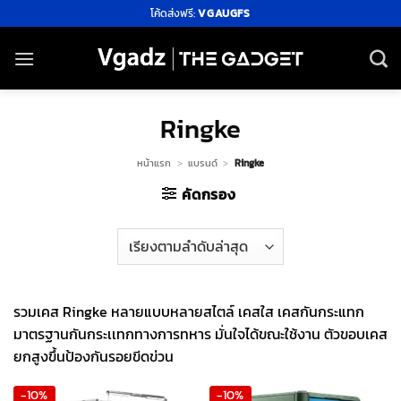
ข้าม
โค้ดส่งฟรี:
VGAUGFS
ไป
ยัง
เนื้อหา
Ringke
หน้าแรก
>
แบรนด์
>
Ringke
คัดกรอง
รวมเคส Ringke หลายแบบหลายสไตล์ เคสใส เคสกันกระแทก
มาตรฐานกันกระเเทกทางการทหาร มั่นใจได้ขณะใช้งาน ตัวขอบเคส
ยกสูงขึ้นป้องกันรอยขีดข่วน
-10%
-10%