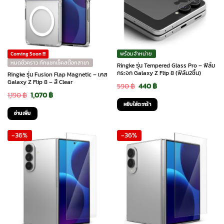
พร้อมจำหน่าย
Coming Soon !!!
หมดชั่วคราว ทักแชทเช็คสต๊อกสาขา
Ringke รุ่น Tempered Glass Pro – ฟิล์ม
กระจก Galaxy Z Flip 8 (ฟิล์ม2ชิ้น)
Ringke รุ่น Fusion Flap Magnetic – เคส
Galaxy Z Flip 8 – สี Clear
Original
Current
590
฿
440
฿
Original
Current
1,190
฿
1,070
฿
price
price
หยิบใส่ตะกร้า
price
price
was:
is:
อ่านเพิ่ม
was:
is:
590 ฿.
440 ฿.
-36%
-36%
1,190 ฿.
1,070 ฿.