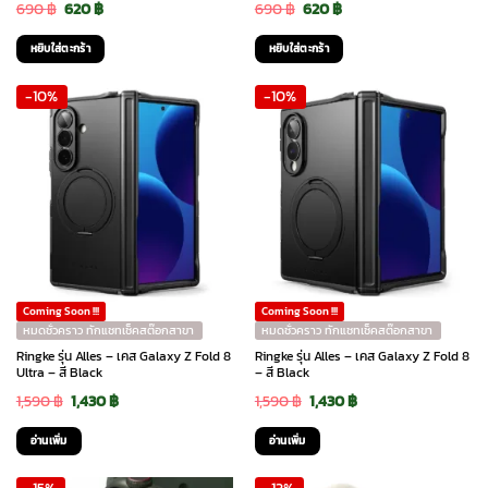
Original
Current
Original
Current
690
฿
620
฿
690
฿
620
฿
price
price
price
price
หยิบใส่ตะกร้า
หยิบใส่ตะกร้า
was:
is:
was:
is:
-10%
-10%
690 ฿.
620 ฿.
690 ฿.
620 ฿.
Coming Soon !!!
Coming Soon !!!
หมดชั่วคราว ทักแชทเช็คสต๊อกสาขา
หมดชั่วคราว ทักแชทเช็คสต๊อกสาขา
Ringke รุ่น Alles – เคส Galaxy Z Fold 8
Ringke รุ่น Alles – เคส Galaxy Z Fold 8
Ultra – สี Black
– สี Black
Original
Current
Original
Current
1,590
฿
1,430
฿
1,590
฿
1,430
฿
price
price
price
price
อ่านเพิ่ม
อ่านเพิ่ม
was:
is:
was:
is: