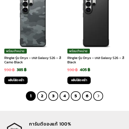
พร้อมจำหน่าย
พร้อมจำหน่าย
Ringke รุ่น Onyx – เคส Galaxy S26 – สี
Ringke รุ่น Onyx – เคส Galaxy S26 – สี
Camo Black
Black
Original
Current
Original
Current
590
฿
385
฿
590
฿
405
฿
price
price
price
price
หยิบใส่ตะกร้า
หยิบใส่ตะกร้า
was:
is:
was:
is:
590 ฿.
385 ฿.
590 ฿.
405 ฿.
1
2
3
4
5
6
การันตีของแท้ 100%