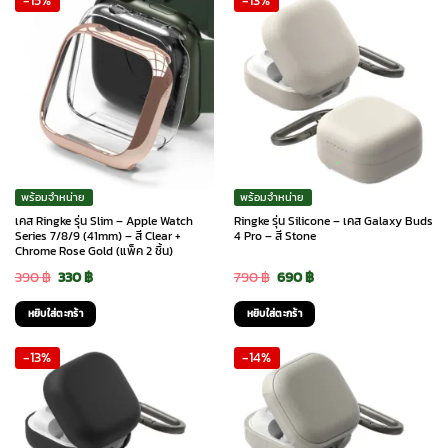
-15%
-13%
1,590 ฿.
1,430 ฿.
1,590 ฿.
1,430 ฿.
พร้อมจำหน่าย
พร้อมจำหน่าย
เคส Ringke รุ่น Slim – Apple Watch
Ringke รุ่น Silicone – เคส Galaxy Buds
Series 7/8/9 (41mm) – สี Clear +
4 Pro – สี Stone
Chrome Rose Gold (แพ็ค 2 ชิ้น)
Original
Current
Original
Current
390
฿
330
฿
790
฿
690
฿
price
price
price
price
หยิบใส่ตะกร้า
หยิบใส่ตะกร้า
was:
is:
was:
is:
-13%
-14%
390 ฿.
330 ฿.
790 ฿.
690 ฿.