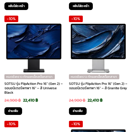
price
price
price
price
หยิบใส่ตะกร้า
หยิบใส่ตะกร้า
was:
is:
was:
is:
-10%
-10%
1,890 ฿.
1,590 ฿.
1,690 ฿.
1,490 ฿.
หมดชั่วคราว ทักแชทเช็คสต๊อกสาขา
หมดชั่วคราว ทักแชทเช็คสต๊อกสาขา
SOTSU รุ่น FlipAction Pro 16″ (Gen 2) –
SOTSU รุ่น FlipAction Pro 16″ (Gen 2) –
จอมอนิเตอร์พกพา 16″ – สี Universe
จอมอนิเตอร์พกพา 16″ – สี Granite Grey
Black
Original
Current
Original
Current
24,900
฿
22,410
฿
24,900
฿
22,410
฿
price
price
price
price
อ่านเพิ่ม
อ่านเพิ่ม
was:
is:
was:
is:
-10%
-10%
24,900 ฿.
22,410 ฿.
24,900 ฿.
22,410 ฿.