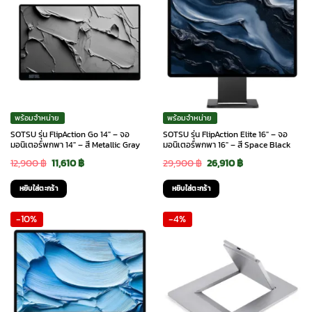
พร้อมจำหน่าย
พร้อมจำหน่าย
SOTSU รุ่น FlipAction Go 14″ – จอ
SOTSU รุ่น FlipAction Elite 16″ – จอ
มอนิเตอร์พกพา 14″ – สี Metallic Gray
มอนิเตอร์พกพา 16″ – สี Space Black
Original
Current
Original
Current
12,900
฿
11,610
฿
29,900
฿
26,910
฿
price
price
price
price
หยิบใส่ตะกร้า
หยิบใส่ตะกร้า
was:
is:
was:
is:
-10%
-4%
12,900 ฿.
11,610 ฿.
29,900 ฿.
26,910 ฿.