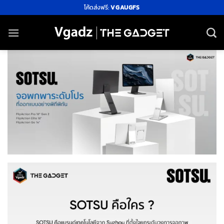
ข้าม
โค้ดส่งฟรี:
VGAUGFS
ไป
ยัง
เนื้อหา