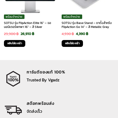
พร้อมจำหน่าย
พร้อมจำหน่าย
SOTSU รุ่น FlipAction Elite 16″ – จอ
SOTSU รุ่น Base Stand – ขาตั้งสำหรับ
มอนิเตอร์พกพา 16″ – สี Silver
FlipAction Go 14” – สี Metallic Gray
Original
Current
Original
Current
29,900
฿
26,910
฿
4,590
฿
4,390
฿
price
price
price
price
หยิบใส่ตะกร้า
หยิบใส่ตะกร้า
was:
is:
was:
is:
29,900 ฿.
26,910 ฿.
4,590 ฿.
4,390 ฿.
การันตีของแท้ 100%
Trusted By Vgadz
สต๊อกพร้อมส่ง
จัดส่งเร็ว