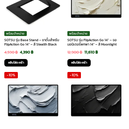
พร้อมจำหน่าย
พร้อมจำหน่าย
SOTSU รุ่น Base Stand – ขาตั้งสำหรับ
SOTSU รุ่น FlipAction Go 14″ – จอ
FlipAction Go 14” – สี Stealth Black
มอนิเตอร์พกพา 14″ – สี Moonlight
Original
Current
Original
Current
4,590
฿
4,390
฿
12,900
฿
11,610
฿
price
price
price
price
หยิบใส่ตะกร้า
หยิบใส่ตะกร้า
was:
is:
was:
is:
-10%
-10%
4,590 ฿.
4,390 ฿.
12,900 ฿.
11,610 ฿.