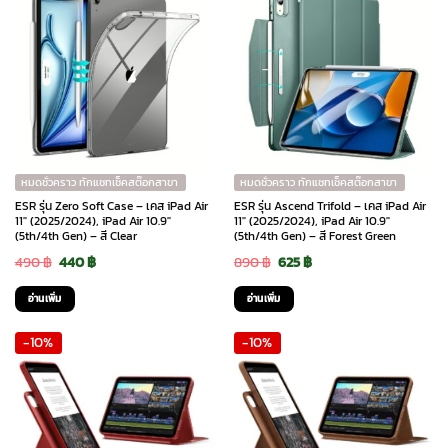
หมดชั่วคราว ทักแชทเช็คสต๊อกสาขา
หมดชั่วคราว ทักแชทเช็คสต๊อกสาขา
ESR รุ่น Zero Soft Case – เคส iPad Air
ESR รุ่น Ascend Trifold – เคส iPad Air
11″ (2025/2024), iPad Air 10.9″
11″ (2025/2024), iPad Air 10.9″
(5th/4th Gen) – สี Clear
(5th/4th Gen) – สี Forest Green
Original
Current
Original
Current
490
฿
440
฿
890
฿
625
฿
price
price
price
price
อ่านเพิ่ม
อ่านเพิ่ม
was:
is:
was:
is:
-10%
-10%
490 ฿.
440 ฿.
890 ฿.
625 ฿.