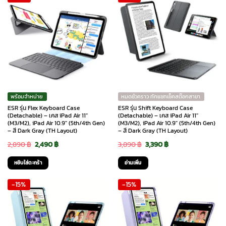
พร้อมจำหน่าย
หมดชั่วคราว ทักแชทเช็คสต๊อกสาขา
ESR รุ่น Flex Keyboard Case
ESR รุ่น Shift Keyboard Case
(Detachable) – เคส iPad Air 11″
(Detachable) – เคส iPad Air 11″
(M3/M2), iPad Air 10.9″ (5th/4th Gen)
(M3/M2), iPad Air 10.9″ (5th/4th Gen)
– สี Dark Gray (TH Layout)
– สี Dark Gray (TH Layout)
Original
Current
Original
Current
2,890
฿
2,490
฿
3,890
฿
3,390
฿
price
price
price
price
หยิบใส่ตะกร้า
อ่านเพิ่ม
was:
is:
was:
is:
-15%
-15%
2,890 ฿.
2,490 ฿.
3,890 ฿.
3,390 ฿.