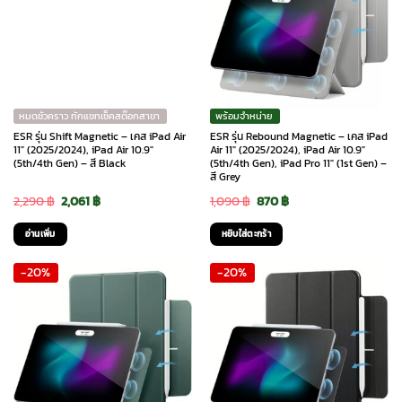
หมดชั่วคราว ทักแชทเช็คสต๊อกสาขา
พร้อมจำหน่าย
ESR รุ่น Shift Magnetic – เคส iPad Air
ESR รุ่น Rebound Magnetic – เคส iPad
11″ (2025/2024), iPad Air 10.9″
Air 11″ (2025/2024), iPad Air 10.9″
(5th/4th Gen) – สี Black
(5th/4th Gen), iPad Pro 11″ (1st Gen) –
สี Grey
Original
Current
Original
Current
2,290
฿
2,061
฿
1,090
฿
870
฿
price
price
price
price
อ่านเพิ่ม
หยิบใส่ตะกร้า
was:
is:
was:
is:
-20%
-20%
2,290 ฿.
2,061 ฿.
1,090 ฿.
870 ฿.