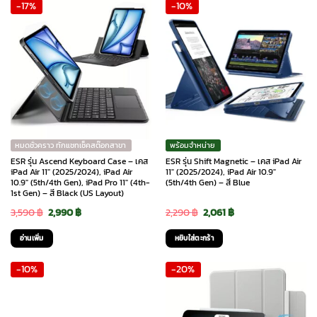
-17%
-10%
2,290 ฿.
2,061 ฿.
4,990 ฿.
4,190 ฿.
หมดชั่วคราว ทักแชทเช็คสต๊อกสาขา
พร้อมจำหน่าย
ESR รุ่น Ascend Keyboard Case – เคส
ESR รุ่น Shift Magnetic – เคส iPad Air
iPad Air 11″ (2025/2024), iPad Air
11″ (2025/2024), iPad Air 10.9″
10.9″ (5th/4th Gen), iPad Pro 11″ (4th-
(5th/4th Gen) – สี Blue
1st Gen) – สี Black (US Layout)
Original
Current
Original
Current
3,590
฿
2,990
฿
2,290
฿
2,061
฿
price
price
price
price
อ่านเพิ่ม
หยิบใส่ตะกร้า
was:
is:
was:
is:
-10%
-20%
3,590 ฿.
2,990 ฿.
2,290 ฿.
2,061 ฿.