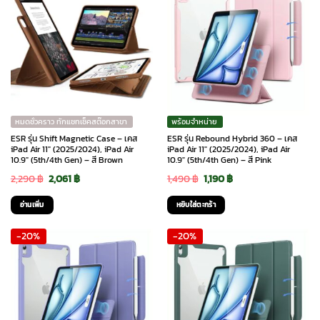
หมดชั่วคราว ทักแชทเช็คสต๊อกสาขา
พร้อมจำหน่าย
ESR รุ่น Shift Magnetic Case – เคส
ESR รุ่น Rebound Hybrid 360 – เคส
iPad Air 11″ (2025/2024), iPad Air
iPad Air 11″ (2025/2024), iPad Air
10.9″ (5th/4th Gen) – สี Brown
10.9″ (5th/4th Gen) – สี Pink
Original
Current
Original
Current
2,290
฿
2,061
฿
1,490
฿
1,190
฿
price
price
price
price
อ่านเพิ่ม
หยิบใส่ตะกร้า
was:
is:
was:
is:
-20%
-20%
2,290 ฿.
2,061 ฿.
1,490 ฿.
1,190 ฿.