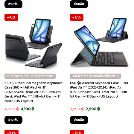
price
price
price
price
อ่านเพิ่ม
อ่านเพิ่ม
was:
is:
was:
is:
-16%
-17%
790 ฿.
555 ฿.
2,290 ฿.
2,061 ฿.
หมดชั่วคราว ทักแชทเช็คสต๊อกสาขา
หมดชั่วคราว ทักแชทเช็คสต๊อกสาขา
ESR รุ่น Rebound Magnetic Keyboard
ESR รุ่น Ascend Keyboard Case – เคส
Case 360 – เคส iPad Air 11″
iPad Air 11″ (2025/2024), iPad Air
(2025/2024), iPad Air 10.9″ (5th/4th
10.9″ (5th/4th Gen), iPad Pro 11″ (4th-
Gen), iPad Pro 11″ (4th-1st Gen) – สี
1st Gen) – สี Black (US Layout)
Black (US Layout)
Original
Current
Original
Current
4,990
฿
4,190
฿
3,590
฿
2,990
฿
price
price
price
price
อ่านเพิ่ม
อ่านเพิ่ม
was:
is:
was:
is:
-10%
-10%
4,990 ฿.
4,190 ฿.
3,590 ฿.
2,990 ฿.