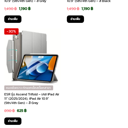
10.9″ (5th/4th Gen) – สี Grey
10.9″ (5th/4th Gen) – สี Black
Original
Current
Original
Current
1,490
฿
1,190
฿
1,490
฿
1,190
฿
price
price
price
price
อ่านเพิ่ม
อ่านเพิ่ม
was:
is:
was:
is:
-30%
1,490 ฿.
1,190 ฿.
1,490 ฿.
1,190 ฿.
หมดชั่วคราว ทักแชทเช็คสต๊อกสาขา
ESR รุ่น Ascend Trifold – เคส iPad Air
11″ (2025/2024), iPad Air 10.9″
(5th/4th Gen) – สี Grey
Original
Current
890
฿
625
฿
price
price
อ่านเพิ่ม
was:
is: