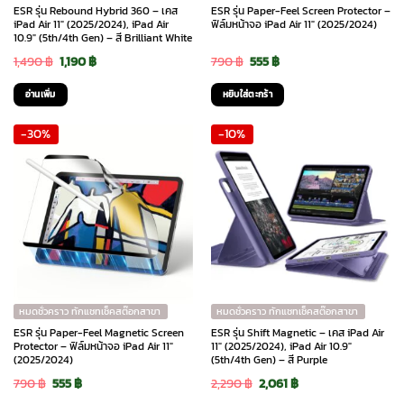
ESR รุ่น Rebound Hybrid 360 – เคส
ESR รุ่น Paper-Feel Screen Protector –
iPad Air 11″ (2025/2024), iPad Air
ฟิล์มหน้าจอ iPad Air 11″ (2025/2024)
10.9″ (5th/4th Gen) – สี Brilliant White
Original
Current
Original
Current
1,490
฿
1,190
฿
790
฿
555
฿
price
price
price
price
อ่านเพิ่ม
หยิบใส่ตะกร้า
was:
is:
was:
is:
-30%
-10%
1,490 ฿.
1,190 ฿.
790 ฿.
555 ฿.
หมดชั่วคราว ทักแชทเช็คสต๊อกสาขา
หมดชั่วคราว ทักแชทเช็คสต๊อกสาขา
ESR รุ่น Paper-Feel Magnetic Screen
ESR รุ่น Shift Magnetic – เคส iPad Air
Protector – ฟิล์มหน้าจอ iPad Air 11″
11″ (2025/2024), iPad Air 10.9″
(2025/2024)
(5th/4th Gen) – สี Purple
Original
Current
Original
Current
790
฿
555
฿
2,290
฿
2,061
฿