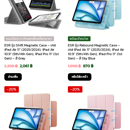
หมดชั่วคราว ทักแชทเช็คสต๊อกสาขา
พร้อมจำหน่าย
ESR รุ่น Shift Magnetic Case – เคส
ESR รุ่น Rebound Magnetic Case –
iPad Air 11″ (2025/2024), iPad Air
เคส iPad Air 11″ (2025/2024), iPad Air
10.9″ (5th/4th Gen), iPad Pro 11″ (1st
10.9″ (5th/4th Gen), iPad Pro 11″ (1st
Gen) – สี Grey
Gen) – สี Sky Blue
Original
Current
Original
Current
2,290
฿
2,061
฿
1,090
฿
870
฿
price
price
price
price
อ่านเพิ่ม
หยิบใส่ตะกร้า
was:
is:
was:
is:
-20%
-20%
2,290 ฿.
2,061 ฿.
1,090 ฿.
870 ฿.