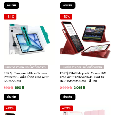
price
price
price
price
อ่านเพิ่ม
อ่านเพิ่ม
was:
is:
was:
is:
-34%
-10%
490 ฿.
440 ฿.
890 ฿.
625 ฿.
หมดชั่วคราว ทักแชทเช็คสต๊อกสาขา
หมดชั่วคราว ทักแชทเช็คสต๊อกสาขา
ESR รุ่น Tempered-Glass Screen
ESR รุ่น Shift Magnetic Case – เคส
Protector – ฟิล์มหน้าจอ iPad Air 11″
iPad Air 11″ (2025/2024), iPad Air
(2025/2024)
10.9″ (5th/4th Gen) – สี Red
Original
Current
Original
Current
590
฿
390
฿
2,290
฿
2,061
฿
price
price
price
price
อ่านเพิ่ม
อ่านเพิ่ม
was:
is:
was:
is:
-10%
-20%
590 ฿.
390 ฿.
2,290 ฿.
2,061 ฿.