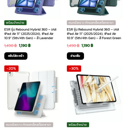
พร้อมจำหน่าย
หมดชั่วคราว ทักแชทเช็คสต๊อกสาขา
ESR รุ่น Rebound Hybrid 360 – เคส
ESR รุ่น Rebound Hybrid 360 – เคส
iPad Air 11″ (2025/2024), iPad Air
iPad Air 11″ (2025/2024), iPad Air
10.9″ (5th/4th Gen) – สี Lavender
10.9″ (5th/4th Gen) – สี Forest Green
Original
Current
Original
Current
1,490
฿
1,190
฿
1,490
฿
1,190
฿
price
price
price
price
หยิบใส่ตะกร้า
อ่านเพิ่ม
was:
is:
was:
is:
-20%
-30%
1,490 ฿.
1,190 ฿.
1,490 ฿.
1,190 ฿.
หมดชั่วคราว ทักแชทเช็คสต๊อกสาขา
พร้อมจำหน่าย