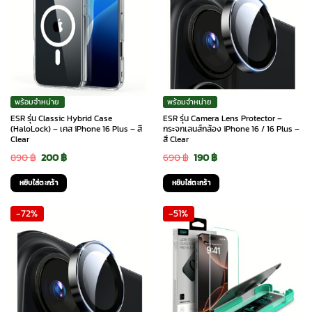
พร้อมจำหน่าย
พร้อมจำหน่าย
ESR รุ่น Classic Hybrid Case
ESR รุ่น Camera Lens Protector –
(HaloLock) – เคส iPhone 16 Plus – สี
กระจกเลนส์กล้อง iPhone 16 / 16 Plus –
Clear
สี Clear
Original
Current
Original
Current
890
฿
200
฿
690
฿
190
฿
price
price
price
price
หยิบใส่ตะกร้า
หยิบใส่ตะกร้า
was:
is:
was:
is:
-72%
-51%
890 ฿.
200 ฿.
690 ฿.
190 ฿.