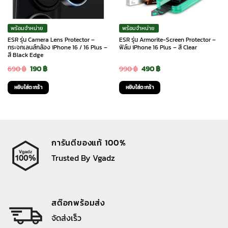
พร้อมจำหน่าย
พร้อมจำหน่าย
ESR รุ่น Camera Lens Protector –
ESR รุ่น Armorite-Screen Protector –
กระจกเลนส์กล้อง iPhone 16 / 16 Plus –
ฟิล์ม iPhone 16 Plus – สี Clear
สี Black Edge
Original
Current
Original
Current
690
฿
190
฿
990
฿
490
฿
price
price
price
price
หยิบใส่ตะกร้า
หยิบใส่ตะกร้า
was:
is:
was:
is:
690 ฿.
190 ฿.
990 ฿.
490 ฿.
การันตีของแท้ 100%
Trusted By Vgadz
สต๊อกพร้อมส่ง
จัดส่งเร็ว