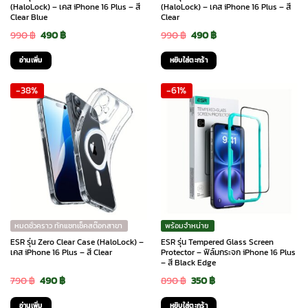
(HaloLock) – เคส iPhone 16 Plus – สี
(HaloLock) – เคส iPhone 16 Plus – สี
Clear Blue
Clear
Original
Current
Original
Current
990
฿
490
฿
990
฿
490
฿
price
price
price
price
อ่านเพิ่ม
หยิบใส่ตะกร้า
was:
is:
was:
is:
-38%
-61%
990 ฿.
490 ฿.
990 ฿.
490 ฿.
หมดชั่วคราว ทักแชทเช็คสต๊อกสาขา
พร้อมจำหน่าย
ESR รุ่น Zero Clear Case (HaloLock) –
ESR รุ่น Tempered Glass Screen
เคส iPhone 16 Plus – สี Clear
Protector – ฟิล์มกระจก iPhone 16 Plus
– สี Black Edge
Original
Current
Original
Current
790
฿
490
฿
890
฿
350
฿
price
price
price
price
อ่านเพิ่ม
หยิบใส่ตะกร้า