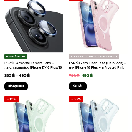
พร้อมจำหน่าย
หมดชั่วคราว ทักแชทเช็คสต๊อกสาขา
ESR รุ่น Armorite Camera Lens –
ESR รุ่น Zero Clear Case (HaloLock) –
กระจกเลนส์กล้อง iPhone 17/16 Plus/16
เคส iPhone 16 Plus – สี Frosted Pink
Price
Original
Current
350
฿
–
490
฿
790
฿
490
฿
range:
price
price
เลือกรูปแบบ
อ่านเพิ่ม
350 ฿
was:
is:
This
-38%
-38%
through
790 ฿.
490 ฿.
product
has
490 ฿
multiple
variants.
The