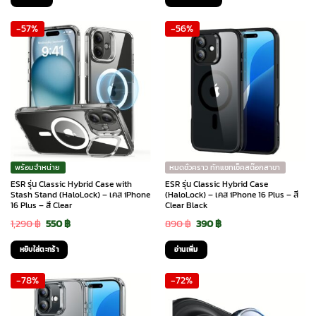
was:
is:
was:
is:
-57%
-56%
790 ฿.
490 ฿.
890 ฿.
350 ฿.
พร้อมจำหน่าย
หมดชั่วคราว ทักแชทเช็คสต๊อกสาขา
ESR รุ่น Classic Hybrid Case with
ESR รุ่น Classic Hybrid Case
Stash Stand (HaloLock) – เคส iPhone
(HaloLock) – เคส iPhone 16 Plus – สี
16 Plus – สี Clear
Clear Black
Original
Current
Original
Current
1,290
฿
550
฿
890
฿
390
฿
price
price
price
price
หยิบใส่ตะกร้า
อ่านเพิ่ม
was:
is:
was:
is:
-78%
-72%
1,290 ฿.
550 ฿.
890 ฿.
390 ฿.