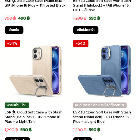
ESR รุ่น Zero Clear Case (HaloLock) –
ESR รุ่น Cloud Soft Case with Stash
เคส iPhone 16 Plus – สี Frosted Black
Stand (HaloLock) – เคส iPhone 16
Plus – สี Pink
Original
Current
Original
Current
790
฿
490
฿
1,290
฿
590
฿
price
price
price
price
อ่านเพิ่ม
หยิบใส่ตะกร้า
was:
is:
was:
is:
-54%
-54%
790 ฿.
490 ฿.
1,290 ฿.
590 ฿.
พร้อมจำหน่าย
หมดชั่วคราว ทักแชทเช็คสต๊อกสาขา
ESR รุ่น Cloud Soft Case with Stash
ESR รุ่น Cloud Soft Case with Stash
Stand (HaloLock) – เคส iPhone 16
Stand (HaloLock) – เคส iPhone 16
Plus – สี Light Tan
Plus – สี Light Blue
Original
Current
Original
Current
1,290
฿
590
฿
1,290
฿
590
฿
price
price
price
price