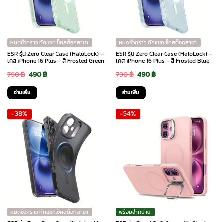
options
may
be
chosen
หมดชั่วคราว ทักแชทเช็คสต๊อกสาขา
หมดชั่วคราว ทักแชทเช็คสต๊อกสาขา
on
ESR รุ่น Zero Clear Case (HaloLock) –
ESR รุ่น Zero Clear Case (HaloLock) –
the
เคส iPhone 16 Plus – สี Frosted Green
เคส iPhone 16 Plus – สี Frosted Blue
product
Original
Current
Original
Current
790
฿
490
฿
790
฿
490
฿
page
price
price
price
price
อ่านเพิ่ม
อ่านเพิ่ม
was:
is:
was:
is:
-38%
-54%
790 ฿.
490 ฿.
790 ฿.
490 ฿.
หมดชั่วคราว ทักแชทเช็คสต๊อกสาขา
พร้อมจำหน่าย