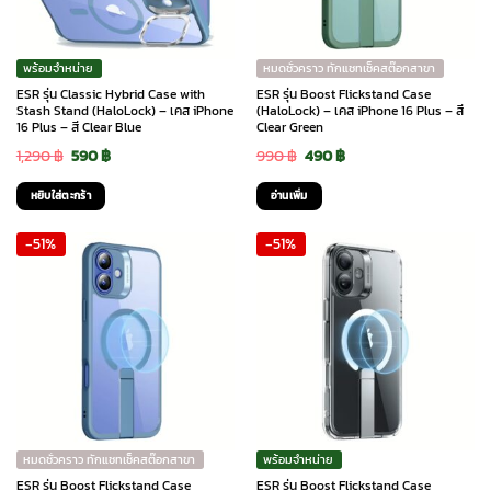
พร้อมจำหน่าย
หมดชั่วคราว ทักแชทเช็คสต๊อกสาขา
ESR รุ่น Classic Hybrid Case with
ESR รุ่น Boost Flickstand Case
Stash Stand (HaloLock) – เคส iPhone
(HaloLock) – เคส iPhone 16 Plus – สี
16 Plus – สี Clear Blue
Clear Green
Original
Current
Original
Current
1,290
฿
590
฿
990
฿
490
฿
price
price
price
price
หยิบใส่ตะกร้า
อ่านเพิ่ม
was:
is:
was:
is:
-51%
-51%
1,290 ฿.
590 ฿.
990 ฿.
490 ฿.
หมดชั่วคราว ทักแชทเช็คสต๊อกสาขา
พร้อมจำหน่าย
ESR รุ่น Boost Flickstand Case
ESR รุ่น Boost Flickstand Case