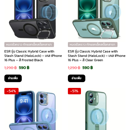
หมดชั่วคราว ทักแชทเช็คสต๊อกสาขา
หมดชั่วคราว ทักแชทเช็คสต๊อกสาขา
ESR รุ่น Classic Hybrid Case with
ESR รุ่น Classic Hybrid Case with
Stash Stand (HaloLock) – เคส iPhone
Stash Stand (HaloLock) – เคส iPhone
16 Plus – สี Frosted Black
16 Plus – สี Clear Green
Original
Current
Original
Current
1,290
฿
590
฿
1,290
฿
590
฿
price
price
price
price
อ่านเพิ่ม
อ่านเพิ่ม
was:
is:
was:
is:
-54%
-51%
1,290 ฿.
590 ฿.
1,290 ฿.
590 ฿.