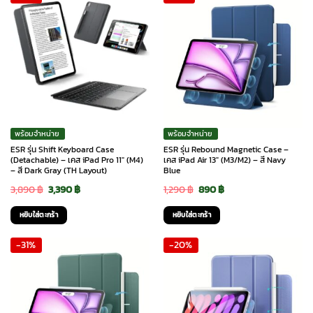
พร้อมจำหน่าย
พร้อมจำหน่าย
ESR รุ่น Shift Keyboard Case
ESR รุ่น Rebound Magnetic Case –
(Detachable) – เคส iPad Pro 11″ (M4)
เคส iPad Air 13″ (M3/M2) – สี Navy
– สี Dark Gray (TH Layout)
Blue
Original
Current
Original
Current
3,890
฿
3,390
฿
1,290
฿
890
฿
price
price
price
price
หยิบใส่ตะกร้า
หยิบใส่ตะกร้า
was:
is:
was:
is:
-31%
-20%
3,890 ฿.
3,390 ฿.
1,290 ฿.
890 ฿.