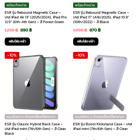
พร้อมจำหน่าย
พร้อมจำหน่าย
ESR รุ่น Rebound Magnetic Case –
ESR รุ่น Rebound Magnetic Case –
เคส iPad Air 13″ (2025/2024), iPad Pro
เคส iPad 11″ (A16/2025), iPad 10.9″
12.9″ (6th-4th Gen) – สี Forest Green
(10th/2022) – สี Black
Original
Current
Original
Current
1,290
฿
890
฿
1,090
฿
870
฿
price
price
price
price
หยิบใส่ตะกร้า
หยิบใส่ตะกร้า
was:
is:
was:
is:
-10%
-10%
1,290 ฿.
890 ฿.
1,090 ฿.
870 ฿.
หมดชั่วคราว ทักแชทเช็คสต๊อกสาขา
หมดชั่วคราว ทักแชทเช็คสต๊อกสาขา
ESR รุ่น Classic Hybrid Back Case –
ESR รุ่น Boost Kickstand Case – เคส
เคส iPad mini (7th/6th Gen) – สี Clear
iPad mini (7th/6th Gen) – สี Clear
Black