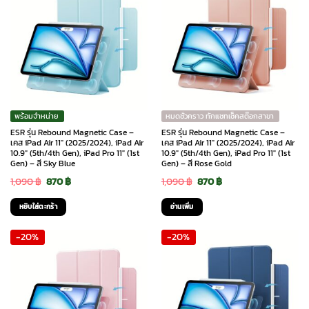
พร้อมจำหน่าย
หมดชั่วคราว ทักแชทเช็คสต๊อกสาขา
ESR รุ่น Rebound Magnetic Case –
ESR รุ่น Rebound Magnetic Case –
เคส iPad Air 11″ (2025/2024), iPad Air
เคส iPad Air 11″ (2025/2024), iPad Air
10.9″ (5th/4th Gen), iPad Pro 11″ (1st
10.9″ (5th/4th Gen), iPad Pro 11″ (1st
Gen) – สี Sky Blue
Gen) – สี Rose Gold
Original
Current
Original
Current
1,090
฿
870
฿
1,090
฿
870
฿
price
price
price
price
หยิบใส่ตะกร้า
อ่านเพิ่ม
was:
is:
was:
is:
-20%
-20%
1,090 ฿.
870 ฿.
1,090 ฿.
870 ฿.