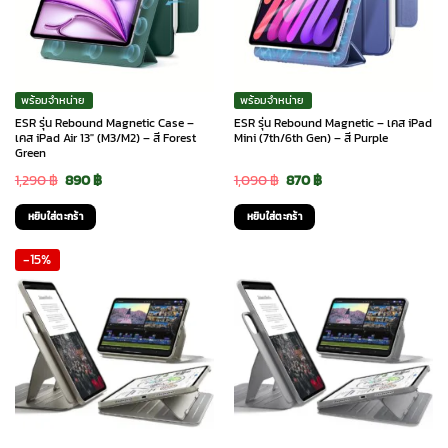
พร้อมจำหน่าย
พร้อมจำหน่าย
ESR รุ่น Rebound Magnetic Case –
ESR รุ่น Rebound Magnetic – เคส iPad
เคส iPad Air 13″ (M3/M2) – สี Forest
Mini (7th/6th Gen) – สี Purple
Green
Original
Current
Original
Current
1,290
฿
890
฿
1,090
฿
870
฿
price
price
price
price
หยิบใส่ตะกร้า
หยิบใส่ตะกร้า
was:
is:
was:
is:
-15%
1,290 ฿.
890 ฿.
1,090 ฿.
870 ฿.