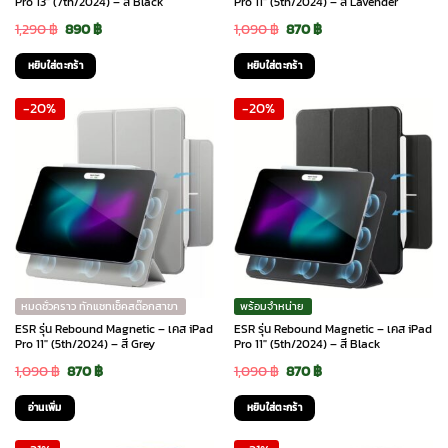
Pro 13″ (7th/2024) – สี Black
Pro 11″ (5th/2024) – สี Lavender
Original
Current
Original
Current
1,290
฿
890
฿
1,090
฿
870
฿
price
price
price
price
หยิบใส่ตะกร้า
หยิบใส่ตะกร้า
was:
is:
was:
is:
-20%
-20%
1,290 ฿.
890 ฿.
1,090 ฿.
870 ฿.
หมดชั่วคราว ทักแชทเช็คสต๊อกสาขา
พร้อมจำหน่าย
ESR รุ่น Rebound Magnetic – เคส iPad
ESR รุ่น Rebound Magnetic – เคส iPad
Pro 11″ (5th/2024) – สี Grey
Pro 11″ (5th/2024) – สี Black
Original
Current
Original
Current
1,090
฿
870
฿
1,090
฿
870
฿
price
price
price
price
อ่านเพิ่ม
หยิบใส่ตะกร้า
was:
is:
was:
is: