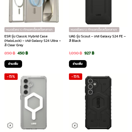
หมดชั่วคราว ทักแชทเช็คสต๊อกสาขา
หมดชั่วคราว ทักแชทเช็คสต๊อกสาขา
ESR รุ่น Classic Hybrid Case
UAG รุ่น Scout – เคส Galaxy S24 FE –
(HaloLock) – เคส Galaxy S24 Ultra –
สี Black
สี Clear Grey
Original
Current
Original
Current
890
฿
450
฿
1,090
฿
927
฿
price
price
price
price
อ่านเพิ่ม
อ่านเพิ่ม
was:
is:
was:
is:
-15%
-15%
890 ฿.
450 ฿.
1,090 ฿.
927 ฿.