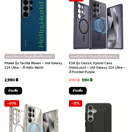
หมดชั่วคราว ทักแชทเช็คสต๊อกสาขา
หมดชั่วคราว ทักแชทเช็คสต๊อกสาขา
Pitaka รุ่น Tactile Woven – เคส Galaxy
ESR รุ่น Classic Hybrid Case
S24 Ultra – สี Hello World
(HaloLock) – เคส Galaxy S24 Ultra –
สี Frosted Purple
Original
Current
2,990
฿
890
฿
590
฿
price
price
อ่านเพิ่ม
อ่านเพิ่ม
was:
is:
-49%
-15%
890 ฿.
590 ฿.