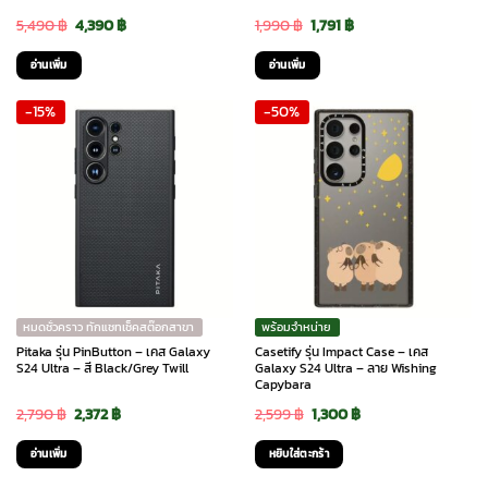
Original
Current
Original
Current
5,490
฿
4,390
฿
1,990
฿
1,791
฿
price
price
price
price
อ่านเพิ่ม
อ่านเพิ่ม
was:
is:
was:
is:
-15%
-50%
5,490 ฿.
4,390 ฿.
1,990 ฿.
1,791 ฿.
หมดชั่วคราว ทักแชทเช็คสต๊อกสาขา
พร้อมจำหน่าย
Pitaka รุ่น PinButton – เคส Galaxy
Casetify รุ่น Impact Case – เคส
S24 Ultra – สี Black/Grey Twill
Galaxy S24 Ultra – ลาย Wishing
Capybara
Original
Current
Original
Current
2,790
฿
2,372
฿
2,599
฿
1,300
฿
price
price
price
price
อ่านเพิ่ม
หยิบใส่ตะกร้า
was:
is:
was:
is: