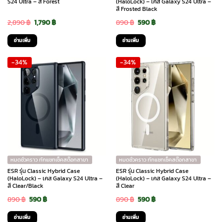
S24 Ultra – สี Forest
(HaloLock) – เคส Galaxy S24 Ultra –
สี Frosted Black
Original
Current
Original
Current
2,890
฿
1,790
฿
890
฿
590
฿
price
price
price
price
อ่านเพิ่ม
อ่านเพิ่ม
was:
is:
was:
is:
-34%
-34%
2,890 ฿.
1,790 ฿.
890 ฿.
590 ฿.
หมดชั่วคราว ทักแชทเช็คสต๊อกสาขา
หมดชั่วคราว ทักแชทเช็คสต๊อกสาขา
ESR รุ่น Classic Hybrid Case
ESR รุ่น Classic Hybrid Case
(HaloLock) – เคส Galaxy S24 Ultra –
(HaloLock) – เคส Galaxy S24 Ultra –
สี Clear/Black
สี Clear
Original
Current
Original
Current
890
฿
590
฿
890
฿
590
฿
price
price
price
price
อ่านเพิ่ม
อ่านเพิ่ม