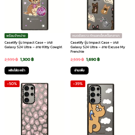
พร้อมจำหน่าย
หมดชั่วคราว ทักแชทเช็คสต๊อกสาขา
Casetify รุ่น Impact Case – เคส
Casetify รุ่น Impact Case – เคส
Galaxy S24 Ultra – ลาย Kitty Cowgirl
Galaxy S24 Ultra – ลาย Excuse My
Frenchie
Original
Current
Original
Current
2,599
฿
1,300
฿
2,599
฿
1,690
฿
price
price
price
price
หยิบใส่ตะกร้า
อ่านเพิ่ม
was:
is:
was:
is:
-50%
-39%
2,599 ฿.
1,300 ฿.
2,599 ฿.
1,690 ฿.