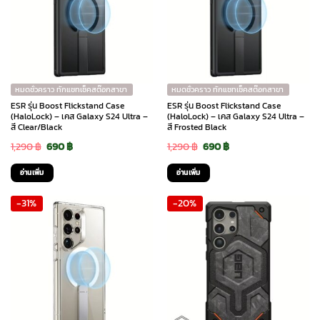
หมดชั่วคราว ทักแชทเช็คสต๊อกสาขา
หมดชั่วคราว ทักแชทเช็คสต๊อกสาขา
ESR รุ่น Boost Flickstand Case
ESR รุ่น Boost Flickstand Case
(HaloLock) – เคส Galaxy S24 Ultra –
(HaloLock) – เคส Galaxy S24 Ultra –
สี Clear/Black
สี Frosted Black
Original
Current
Original
Current
1,290
฿
690
฿
1,290
฿
690
฿
price
price
price
price
อ่านเพิ่ม
อ่านเพิ่ม
was:
is:
was:
is:
-31%
-20%
1,290 ฿.
690 ฿.
1,290 ฿.
690 ฿.