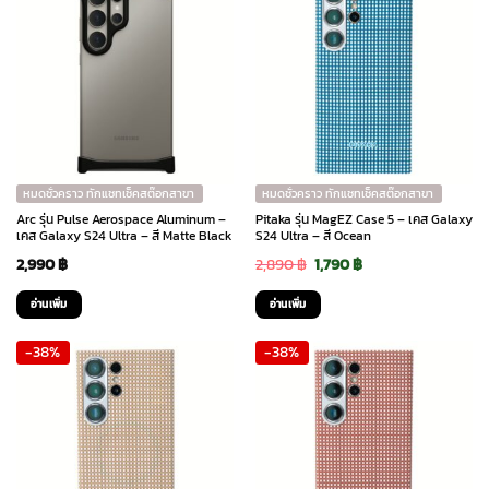
หมดชั่วคราว ทักแชทเช็คสต๊อกสาขา
หมดชั่วคราว ทักแชทเช็คสต๊อกสาขา
Arc รุ่น Pulse Aerospace Aluminum –
Pitaka รุ่น MagEZ Case 5 – เคส Galaxy
เคส Galaxy S24 Ultra – สี Matte Black
S24 Ultra – สี Ocean
Original
Current
2,990
฿
2,890
฿
1,790
฿
price
price
อ่านเพิ่ม
อ่านเพิ่ม
was:
is:
-38%
-38%
2,890 ฿.
1,790 ฿.