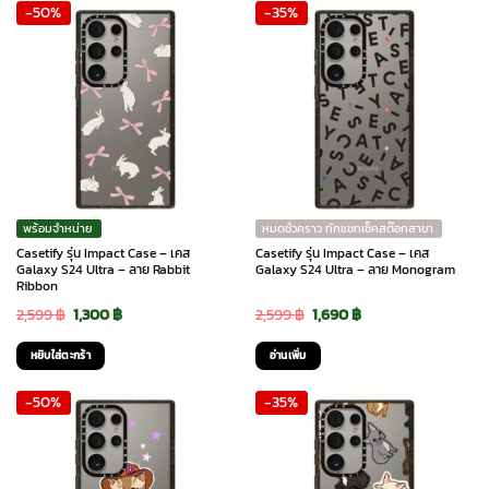
-50%
-35%
2,790 ฿.
2,372 ฿.
2,599 ฿.
1,300 ฿.
พร้อมจำหน่าย
หมดชั่วคราว ทักแชทเช็คสต๊อกสาขา
Casetify รุ่น Impact Case – เคส
Casetify รุ่น Impact Case – เคส
Galaxy S24 Ultra – ลาย Rabbit
Galaxy S24 Ultra – ลาย Monogram
Ribbon
Original
Current
Original
Current
2,599
฿
1,300
฿
2,599
฿
1,690
฿
price
price
price
price
หยิบใส่ตะกร้า
อ่านเพิ่ม
was:
is:
was:
is:
-50%
-35%
2,599 ฿.
1,300 ฿.
2,599 ฿.
1,690 ฿.