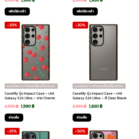
2,599
฿
1,300
฿
2,599
฿
1,300
฿
price
price
price
price
หยิบใส่ตะกร้า
หยิบใส่ตะกร้า
was:
is:
was:
is:
-39%
-30%
2,599 ฿.
1,300 ฿.
2,599 ฿.
1,300 ฿.
หมดชั่วคราว ทักแชทเช็คสต๊อกสาขา
หมดชั่วคราว ทักแชทเช็คสต๊อกสาขา
Casetify รุ่น Impact Case – เคส
Casetify รุ่น Impact Case – เคส
Galaxy S24 Ultra – ลาย Cherrie
Galaxy S24 Ultra – สี Clear Blank
Original
Current
Original
Current
2,599
฿
1,590
฿
2,599
฿
1,820
฿
price
price
price
price
อ่านเพิ่ม
อ่านเพิ่ม
was:
is:
was:
is:
-35%
-50%
2,599 ฿.
1,590 ฿.
2,599 ฿.
1,820 ฿.