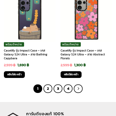
พร้อมจำหน่าย
พร้อมจำหน่าย
Casetify รุ่น Impact Case – เคส
Casetify รุ่น Impact Case – เคส
Galaxy S24 Ultra – ลาย Bathing
Galaxy S24 Ultra – ลาย Abstract
Capybara
Florals
Original
Current
Original
Current
2,599
฿
1,690
฿
2,599
฿
1,300
฿
price
price
price
price
หยิบใส่ตะกร้า
หยิบใส่ตะกร้า
was:
is:
was:
is:
2,599 ฿.
1,690 ฿.
2,599 ฿.
1,300 ฿.
1
2
3
4
การันตีของแท้ 100%