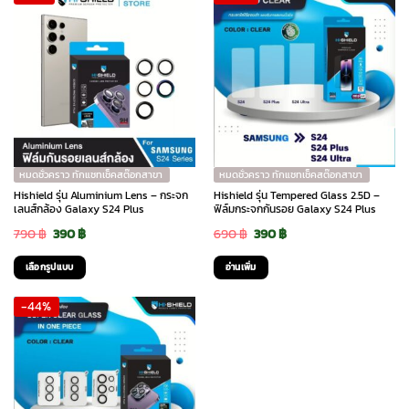
หมดชั่วคราว ทักแชทเช็คสต๊อกสาขา
หมดชั่วคราว ทักแชทเช็คสต๊อกสาขา
Hishield รุ่น Aluminium Lens – กระจก
Hishield รุ่น Tempered Glass 2.5D –
เลนส์กล้อง Galaxy S24 Plus
ฟิล์มกระจกกันรอย Galaxy S24 Plus
Original
Current
Original
Current
790
฿
390
฿
690
฿
390
฿
price
price
price
price
เลือกรูปแบบ
อ่านเพิ่ม
was:
is:
was:
is:
This
-44%
790 ฿.
390 ฿.
690 ฿.
390 ฿.
product
has
multiple
variants.
The