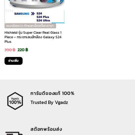
options
may
be
chosen
หมดชั่วคราว ทักแชทเช็คสต๊อกสาขา
on
Hishield รุ่น Super Clear Real Glass 1
the
Piece – กระจกเลนส์กล้อง Galaxy S24
Plus
product
Original
Current
390
฿
220
฿
page
price
price
อ่านเพิ่ม
was:
is:
390 ฿.
220 ฿.
การันตีของแท้ 100%
Trusted By Vgadz
สต๊อกพร้อมส่ง