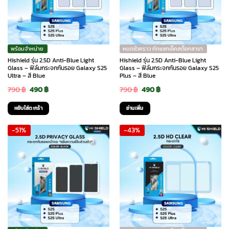
พร้อมจำหน่าย
หมดชั่วคราว ทักแชทเช็คสต๊อกสาขา
Hishield รุ่น 2.5D Anti-Blue Light
Hishield รุ่น 2.5D Anti-Blue Light
Glass – ฟิล์มกระจกกันรอย Galaxy S25
Glass – ฟิล์มกระจกกันรอย Galaxy S25
Ultra – สี Blue
Plus – สี Blue
Original
Current
Original
Current
790
฿
490
฿
790
฿
490
฿
price
price
price
price
หยิบใส่ตะกร้า
อ่านเพิ่ม
was:
is:
was:
is:
-51%
-43%
790 ฿.
490 ฿.
790 ฿.
490 ฿.