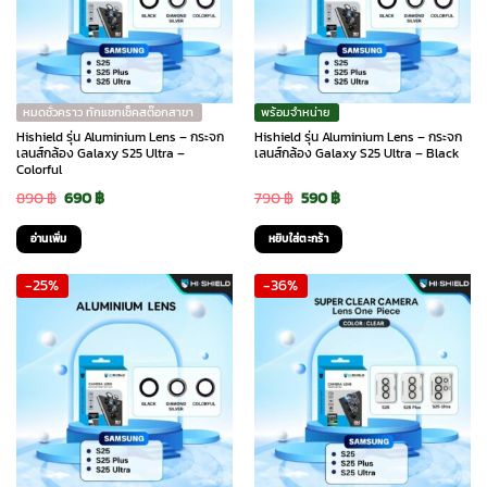
หมดชั่วคราว ทักแชทเช็คสต๊อกสาขา
พร้อมจำหน่าย
Hishield รุ่น Aluminium Lens – กระจก
Hishield รุ่น Aluminium Lens – กระจก
เลนส์กล้อง Galaxy S25 Ultra –
เลนส์กล้อง Galaxy S25 Ultra – Black
Colorful
Original
Current
Original
Current
890
฿
690
฿
790
฿
590
฿
price
price
price
price
อ่านเพิ่ม
หยิบใส่ตะกร้า
was:
is:
was:
is:
-25%
-36%
890 ฿.
690 ฿.
790 ฿.
590 ฿.