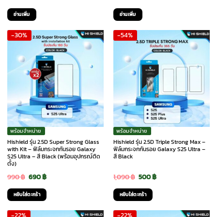
price
price
price
price
อ่านเพิ่ม
อ่านเพิ่ม
was:
is:
was:
is:
-30%
-54%
690 ฿.
390 ฿.
690 ฿.
390 ฿.
พร้อมจำหน่าย
พร้อมจำหน่าย
Hishield รุ่น 2.5D Super Strong Glass
Hishield รุ่น 2.5D Triple Strong Max –
with Kit – ฟิล์มกระจกกันรอย Galaxy
ฟิล์มกระจกกันรอย Galaxy S25 Ultra –
S25 Ultra – สี Black (พร้อมอุปกรณ์ติด
สี Black
ตั้ง)
Original
Current
Original
Current
990
฿
690
฿
1,090
฿
500
฿
price
price
price
price
หยิบใส่ตะกร้า
หยิบใส่ตะกร้า
was:
is:
was:
is:
-22%
-22%
990 ฿.
690 ฿.
1,090 ฿.
500 ฿.