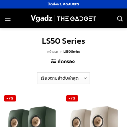
ข้าม
โค้ดส่งฟรี:
VGAUGFS
ไป
ยัง
เนื้อหา
LS50 Series
หน้าแรก
>
LS50 Series
คัดกรอง
-7%
-7%