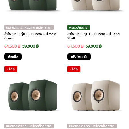
หมดชั่วคราว ทักแชทเช็คสต๊อกสาขา
พร้อมจำหน่าย
ลำโพง KEF รุ่น LS50 Meta – สี Moss
ลำโพง KEF รุ่น LS50 Meta – สี Sand
Green
Shell
Original
Current
Original
Current
64,500
฿
59,900
฿
64,500
฿
59,900
฿
price
price
price
price
อ่านเพิ่ม
หยิบใส่ตะกร้า
was:
is:
was:
is:
-17%
-17%
64,500 ฿.
59,900 ฿.
64,500 ฿.
59,900 ฿.
หมดชั่วคราว ทักแชทเช็คสต๊อกสาขา
หมดชั่วคราว ทักแชทเช็คสต๊อกสาขา