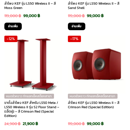
ลำโพง KEF รุ่น LS50 Wireless II – สี
ลำโพง KEF รุ่น LS50 Wireless II – สี
Moss Green
Sand Shell
Original
Current
Original
Current
119,000
฿
99,000
฿
119,000
฿
99,000
฿
price
price
price
price
อ่านเพิ่ม
อ่านเพิ่ม
was:
is:
was:
is:
-12%
-17%
119,000 ฿.
99,000 ฿.
119,000 ฿.
99,000 ฿.
หมดชั่วคราว ทักแชทเช็คสต๊อกสาขา
หมดชั่วคราว ทักแชทเช็คสต๊อกสาขา
ขาตั้งลำโพง KEF สำหรับ LS50 Meta /
ลำโพง KEF รุ่น LS50 Wireless II – สี
LS50 Wireless II รุ่น S2 Floor Stand –
Crimson Red (Special Edition)
(เซ็ตคู่) – สี Crimson Red (Special
Edition)
Original
Current
Original
Current
24,900
฿
21,900
฿
119,000
฿
99,000
฿