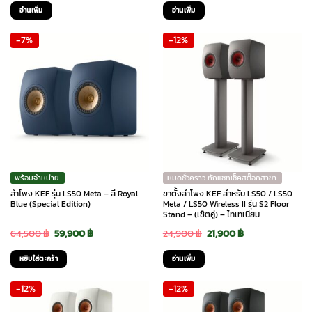
price
price
price
price
อ่านเพิ่ม
อ่านเพิ่ม
was:
is:
was:
is:
-7%
-12%
24,900 ฿.
21,900 ฿.
119,000 ฿.
99,000 ฿.
พร้อมจำหน่าย
หมดชั่วคราว ทักแชทเช็คสต๊อกสาขา
ลำโพง KEF รุ่น LS50 Meta – สี Royal
ขาตั้งลำโพง KEF สำหรับ LS50 / LS50
Blue (Special Edition)
Meta / LS50 Wireless II รุ่น S2 Floor
Stand – (เซ็ตคู่) – ไทเทเนียม
Original
Current
Original
Current
64,500
฿
59,900
฿
24,900
฿
21,900
฿
price
price
price
price
หยิบใส่ตะกร้า
อ่านเพิ่ม
was:
is:
was:
is:
-12%
-12%
64,500 ฿.
59,900 ฿.
24,900 ฿.
21,900 ฿.