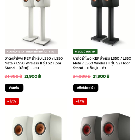
หมดชั่วคราว ทักแชทเช็คสต๊อกสาขา
พร้อมจำหน่าย
ขาตั้งลำโพง KEF สำหรับ LS50 / LS50
ขาตั้งลำโพง KEF สำหรับ LS50 / LS50
Meta / LS50 Wireless II รุ่น S2 Floor
Meta / LS50 Wireless II รุ่น S2 Floor
Stand – (เซ็ตคู่) – ขาว
Stand – (เซ็ตคู่) – ดำ
Original
Current
Original
Current
24,900
฿
21,900
฿
24,900
฿
21,900
฿
price
price
price
price
อ่านเพิ่ม
หยิบใส่ตะกร้า
was:
is:
was:
is:
-17%
-17%
24,900 ฿.
21,900 ฿.
24,900 ฿.
21,900 ฿.