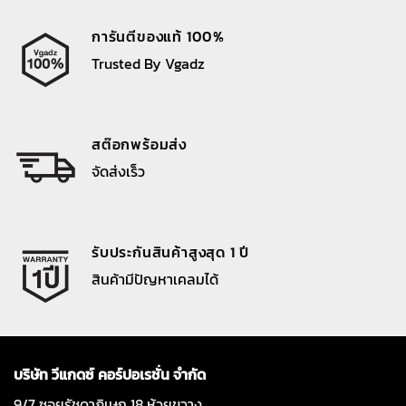
การันตีของแท้ 100%
Trusted By Vgadz
สต๊อกพร้อมส่ง
จัดส่งเร็ว
รับประกันสินค้าสูงสุด 1 ปี
สินค้ามีปัญหาเคลมได้
บริษัท วีแกดซ์ คอร์ปอเรชั่น จำกัด
9/7 ซอยรัชดาภิเษก 18 ห้วยขวาง