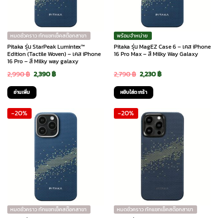
หมดชั่วคราว ทักแชทเช็คสต๊อกสาขา
พร้อมจำหน่าย
Pitaka รุ่น StarPeak Lumintex™
Pitaka รุ่น MagEZ Case 6 – เคส iPhone
Edition (Tactile Woven) – เคส iPhone
16 Pro Max – สี Milky Way Galaxy
16 Pro – สี Milky way galaxy
Original
Current
Original
Current
2,990
฿
2,390
฿
2,790
฿
2,230
฿
price
price
price
price
อ่านเพิ่ม
หยิบใส่ตะกร้า
was:
is:
was:
is:
-20%
-20%
2,990 ฿.
2,390 ฿.
2,790 ฿.
2,230 ฿.
หมดชั่วคราว ทักแชทเช็คสต๊อกสาขา
หมดชั่วคราว ทักแชทเช็คสต๊อกสาขา