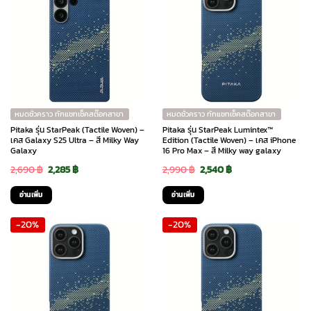
หมดชั่วคราว ทักแชทเช็คสต๊อกสาขา
หมดชั่วคราว ทักแชทเช็คสต๊อกสาขา
Pitaka รุ่น StarPeak (Tactile Woven) –
Pitaka รุ่น StarPeak Lumintex™
เคส Galaxy S25 Ultra – สี Milky Way
Edition (Tactile Woven) – เคส iPhone
Galaxy
16 Pro Max – สี Milky way galaxy
Original
Current
Original
Current
2,690
฿
2,285
฿
2,990
฿
2,540
฿
price
price
price
price
อ่านเพิ่ม
อ่านเพิ่ม
was:
is:
was:
is:
-20%
-20%
2,690 ฿.
2,285 ฿.
2,990 ฿.
2,540 ฿.