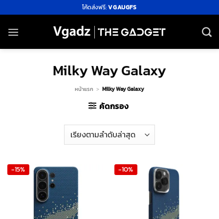
ข้าม
โค้ดส่งฟรี:
VGAUGFS
ไป
ยัง
เนื้อหา
Milky Way Galaxy
หน้าแรก
>
Milky Way Galaxy
คัดกรอง
-15%
-10%