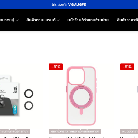
โค้ดส่งฟรี:
VGAUGFS
หมวดหมู่
สินค้าตามแบรนด์
หน้าร้าน/ตัวแทนจำหน่าย
สินค้าราคาพ
-81%
-81%
ักแชทเช็คสต๊อกสาขา
หมดชั่วคราว ทักแชทเช็คสต๊อกสาขา
หมดชั่วครา