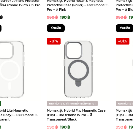
assPro+ AR lens Protector
Momax รุ่น Hybrid Roller & Magnetic
Momax รุ่น
้อง iPhone 15 Pro / 15 Pro
Protective Case (Roller) – เคส iPhone 15
Protective 
Pro – สี Pink
Pro – สี Bl
Price
Original
Current
Or
0
฿
990
฿
190
฿
990
฿
1
range:
price
price
pr
อ่านเพิ่ม
อ่านเพิ่ม
100 ฿
was:
is:
wa
-81%
-81%
through
990 ฿.
190 ฿.
99
190 ฿
หมดชั่วคราว ทักแชทเช็คสต๊อกสาขา
หมดชั่วครา
brid Lite Magnetic
Momax รุ่น Hybrid Flip Magnetic Case
Momax รุ่น
e (Play) – เคส iPhone 15
(Flip) – เคส iPhone 15 Pro – สี
(Flip) – เค
sparent
Transparent/Black
Transpare
inal
Current
Original
Current
Or
฿
990
฿
190
฿
990
฿
1