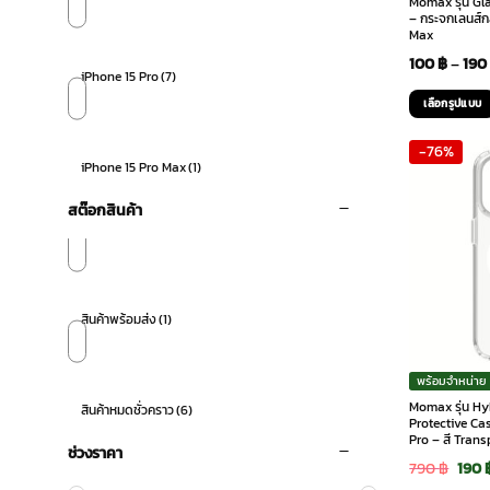
Momax รุ่น Gl
– กระจกเลนส์กล
Max
100
฿
–
19
iPhone 15 Pro
(7)
เลือกรูปแบบ
This
-76%
product
iPhone 15 Pro Max
(1)
has
multiple
สต๊อกสินค้า
variants.
The
options
may
สินค้าพร้อมส่ง
(1)
be
chosen
on
พร้อมจำหน่าย
the
Momax รุ่น Hy
สินค้าหมดชั่วคราว
(6)
Protective Cas
product
Pro – สี Tran
ช่วงราคา
page
Orig
790
฿
190