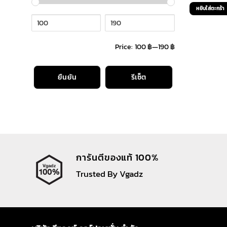
pric
หยิบใส่ตะกร้า
was:
790 
Price:
100 ฿
—
190 ฿
ยืนยัน
รีเซ็ต
การันตีของแท้ 100%
Trusted By Vgadz