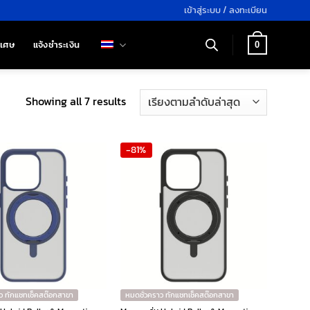
เข้าสู่ระบบ / ลงทะเบียน
ิเศษ
แจ้งชำระเงิน
0
Sorted
Showing all 7 results
by
latest
-81%
ว ทักแชทเช็คสต๊อกสาขา
หมดชั่วคราว ทักแชทเช็คสต๊อกสาขา