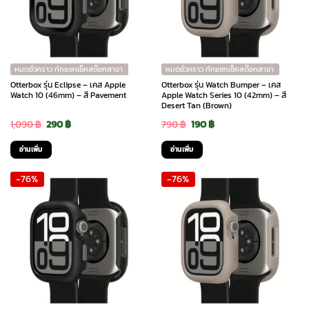
หมดชั่วคราว ทักแชทเช็คสต๊อกสาขา
หมดชั่วคราว ทักแชทเช็คสต๊อกสาขา
Otterbox รุ่น Eclipse – เคส Apple
Otterbox รุ่น Watch Bumper – เคส
Watch 10 (46mm) – สี Pavement
Apple Watch Series 10 (42mm) – สี
Desert Tan (Brown)
Original
Current
Original
Current
1,090
฿
290
฿
790
฿
190
฿
price
price
price
price
อ่านเพิ่ม
อ่านเพิ่ม
was:
is:
was:
is:
-76%
-76%
1,090 ฿.
290 ฿.
790 ฿.
190 ฿.