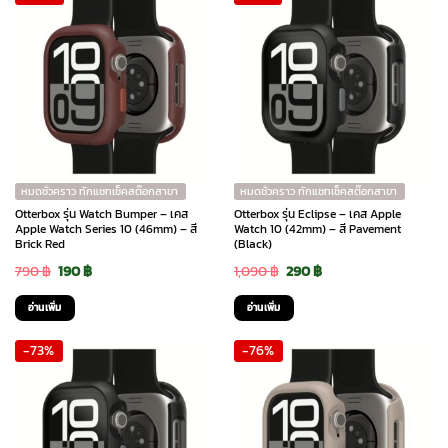
หมดชั่วคราว ทักแชทเช็คสต๊อกสาขา
หมดชั่วคราว ทักแชทเช็คสต๊อกสาขา
Otterbox รุ่น Watch Bumper – เคส
Otterbox รุ่น Eclipse – เคส Apple
Apple Watch Series 10 (46mm) – สี
Watch 10 (42mm) – สี Pavement
Brick Red
(Black)
Original
Current
Original
Current
790
฿
190
฿
1,090
฿
290
฿
price
price
price
price
อ่านเพิ่ม
อ่านเพิ่ม
was:
is:
was:
is:
-73%
-76%
790 ฿.
190 ฿.
1,090 ฿.
290 ฿.