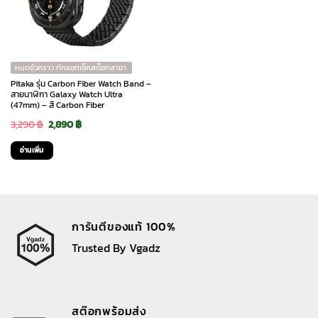
หมดชั่วคราว ทักแชทเช็คสต๊อกสาขา
Pitaka รุ่น Carbon Fiber Watch Band –
สายนาฬิกา Galaxy Watch Ultra
(47mm) – สี Carbon Fiber
Original
Current
3,290
฿
2,890
฿
price
price
อ่านเพิ่ม
was:
is:
3,290 ฿.
2,890 ฿.
การันตีของแท้ 100%
Trusted By Vgadz
สต๊อกพร้อมส่ง