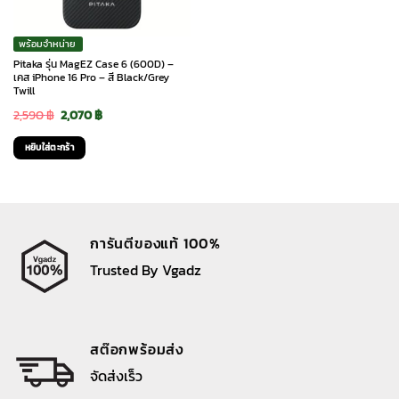
พร้อมจำหน่าย
Pitaka รุ่น MagEZ Case 6 (600D) –
เคส iPhone 16 Pro – สี Black/Grey
Twill
Original
Current
2,590
฿
2,070
฿
price
price
หยิบใส่ตะกร้า
was:
is:
2,590 ฿.
2,070 ฿.
การันตีของแท้ 100%
Trusted By Vgadz
สต๊อกพร้อมส่ง
จัดส่งเร็ว