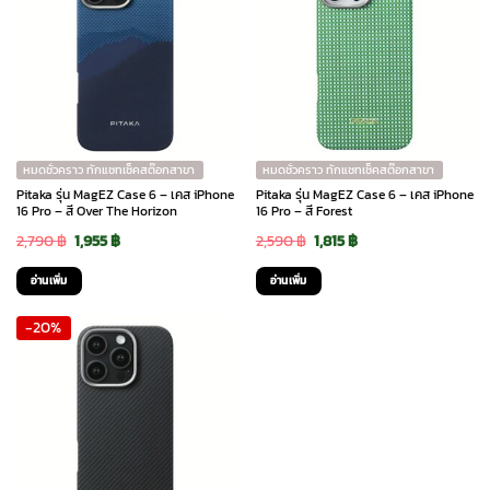
หมดชั่วคราว ทักแชทเช็คสต๊อกสาขา
หมดชั่วคราว ทักแชทเช็คสต๊อกสาขา
Pitaka รุ่น MagEZ Case 6 – เคส iPhone
Pitaka รุ่น MagEZ Case 6 – เคส iPhone
16 Pro – สี Over The Horizon
16 Pro – สี Forest
Original
Current
Original
Current
2,790
฿
1,955
฿
2,590
฿
1,815
฿
price
price
price
price
อ่านเพิ่ม
อ่านเพิ่ม
was:
is:
was:
is:
-20%
2,790 ฿.
1,955 ฿.
2,590 ฿.
1,815 ฿.