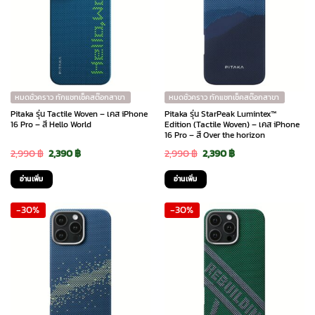
หมดชั่วคราว ทักแชทเช็คสต๊อกสาขา
หมดชั่วคราว ทักแชทเช็คสต๊อกสาขา
Pitaka รุ่น Tactile Woven – เคส iPhone
Pitaka รุ่น StarPeak Lumintex™
16 Pro – สี Hello World
Edition (Tactile Woven) – เคส iPhone
16 Pro – สี Over the horizon
Original
Current
Original
Current
2,990
฿
2,390
฿
2,990
฿
2,390
฿
price
price
price
price
อ่านเพิ่ม
อ่านเพิ่ม
was:
is:
was:
is:
-30%
-30%
2,990 ฿.
2,390 ฿.
2,990 ฿.
2,390 ฿.