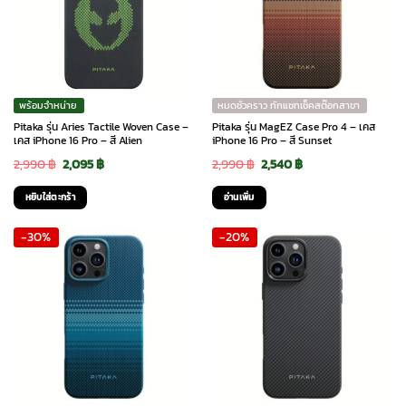
พร้อมจำหน่าย
หมดชั่วคราว ทักแชทเช็คสต๊อกสาขา
Pitaka รุ่น Aries Tactile Woven Case –
Pitaka รุ่น MagEZ Case Pro 4 – เคส
เคส iPhone 16 Pro – สี Alien
iPhone 16 Pro – สี Sunset
Original
Current
Original
Current
2,990
฿
2,095
฿
2,990
฿
2,540
฿
price
price
price
price
หยิบใส่ตะกร้า
อ่านเพิ่ม
was:
is:
was:
is:
-30%
-20%
2,990 ฿.
2,095 ฿.
2,990 ฿.
2,540 ฿.