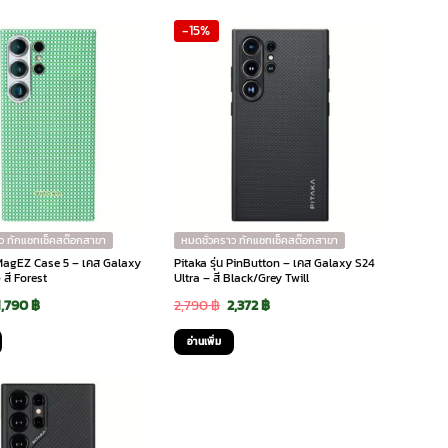
was:
is:
was:
is:
-15%
2,590 ฿.
1,815 ฿.
2,890 ฿.
1,790 ฿.
ว ทักแชทเช็คสต๊อกสาขา
หมดชั่วคราว ทักแชทเช็คสต๊อกสาขา
น MagEZ Case 5 – เคส Galaxy
Pitaka รุ่น PinButton – เคส Galaxy S24
 สี Forest
Ultra – สี Black/Grey Twill
Original
Current
Original
Current
1,790
฿
2,790
฿
2,372
฿
price
price
price
price
อ่านเพิ่ม
was:
is:
was:
is:
2,890 ฿.
1,790 ฿.
2,790 ฿.
2,372 ฿.