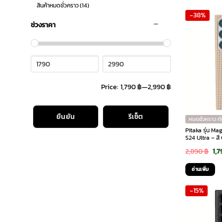
was
สินค้าหมดชั่วคราว
(14)
-38%
2,8
ช่วงราคา
Price:
1,790 ฿
—
2,990 ฿
ยืนยัน
รีเซ็ต
หมดชั่วคราว ท
Pitaka รุ่น M
S24 Ultra – ส
Ori
2,890
฿
1,
pri
อ่านเพิ่ม
was
-15%
2,8