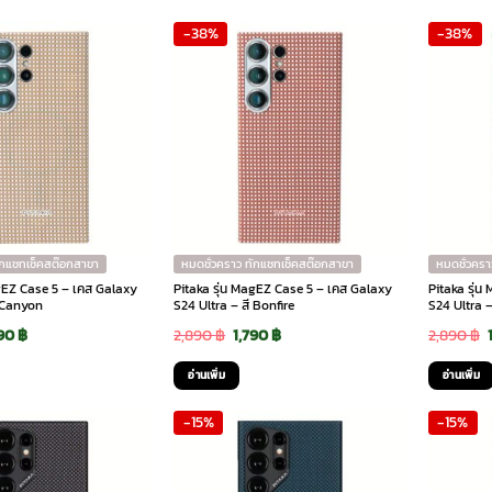
:
is:
was:
is:
-38%
-38%
90 ฿.
2,025 ฿.
2,890 ฿.
2,456 ฿.
ักแชทเช็คสต๊อกสาขา
หมดชั่วคราว ทักแชทเช็คสต๊อกสาขา
หมดชั่วครา
agEZ Case 5 – เคส Galaxy
Pitaka รุ่น MagEZ Case 5 – เคส Galaxy
Pitaka รุ่
ี Canyon
S24 Ultra – สี Bonfire
S24 Ultra –
ginal
Current
Original
Current
790
฿
2,890
฿
1,790
฿
2,890
฿
ce
price
price
price
อ่านเพิ่ม
อ่านเพิ่ม
:
is:
was:
is:
-15%
-15%
90 ฿.
1,790 ฿.
2,890 ฿.
1,790 ฿.