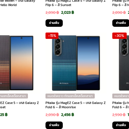
ctile Woven – เคส Galaxy
Pitaka รุ่น MagEZ Case 5 – เคส Galaxy Z
Pitaka รุ่
 Hello World
Flip 6 – สี Sunset
Flip 6 – สี
Original
Current
2,890
฿
2,023
฿
2,890
฿
price
price
อ่านเพิ่ม
อ่านเพิ่ม
was:
is:
-15%
-30%
2,890 ฿.
2,023 ฿.
ักแชทเช็คสต๊อกสาขา
หมดชั่วคราว ทักแชทเช็คสต๊อกสาขา
หมดชั่วครา
agEZ Case 5 – เคส Galaxy Z
Pitaka รุ่น MagEZ Case 5 – เคส Galaxy Z
Pitaka รุ่
nset
Fold 6 – สี Moonrise
Fold 6 – สี
ginal
Current
Original
Current
025
฿
2,890
฿
2,456
฿
2,590
฿
ce
price
price
price
อ่านเพิ่ม
อ่านเพิ่ม