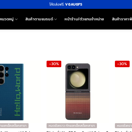
โค้ดส่งฟรี:
VGAUGFS
หมวดหมู่
สินค้าตามแบรนด์
หน้าร้าน/ตัวแทนจำหน่าย
สินค้าราคาพ
-30%
-30%
ักแชทเช็คสต๊อกสาขา
หมดชั่วคราว ทักแชทเช็คสต๊อกสาขา
หมดชั่วครา