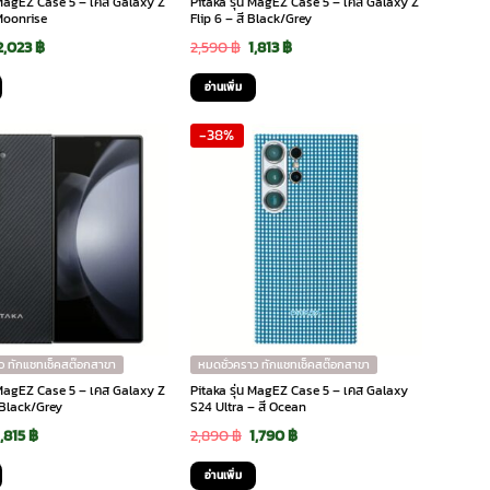
น MagEZ Case 5 – เคส Galaxy Z
Pitaka รุ่น MagEZ Case 5 – เคส Galaxy Z
 Moonrise
Flip 6 – สี Black/Grey
Original
Current
Original
Current
2,023
฿
2,590
฿
1,813
฿
price
price
price
price
อ่านเพิ่ม
was:
is:
was:
is:
-38%
2,890 ฿.
2,023 ฿.
2,590 ฿.
1,813 ฿.
ว ทักแชทเช็คสต๊อกสาขา
หมดชั่วคราว ทักแชทเช็คสต๊อกสาขา
น MagEZ Case 5 – เคส Galaxy Z
Pitaka รุ่น MagEZ Case 5 – เคส Galaxy
 Black/Grey
S24 Ultra – สี Ocean
Original
Current
Original
Current
1,815
฿
2,890
฿
1,790
฿
price
price
price
price
อ่านเพิ่ม