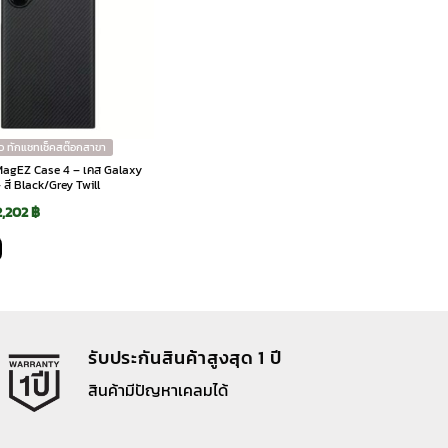
ว ทักแชทเช็คสต๊อกสาขา
น MagEZ Case 4 – เคส Galaxy
 สี Black/Grey Twill
Original
Current
2,202
฿
price
price
was:
is:
2,590 ฿.
2,202 ฿.
รับประกันสินค้าสูงสุด 1 ปี
สินค้ามีปัญหาเคลมได้