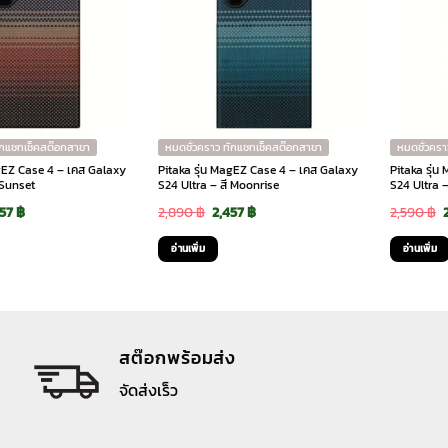
ักแชทเช็คสต๊อกสาขา
หมดชั่วคราว ทักแชทเช็คสต๊อกสาขา
หมดชั่วครา
agEZ Case 4 – เคส Galaxy
Pitaka รุ่น MagEZ Case 4 – เคส Galaxy
Pitaka รุ่
 Sunset
S24 Ultra – สี Moonrise
S24 Ultra –
ginal
Current
Original
Current
457
฿
2,890
฿
2,457
฿
2,590
฿
ce
price
price
price
อ่านเพิ่ม
อ่านเพิ่ม
:
is:
was:
is:
90 ฿.
2,457 ฿.
2,890 ฿.
2,457 ฿.
สต๊อกพร้อมส่ง
จัดส่งเร็ว