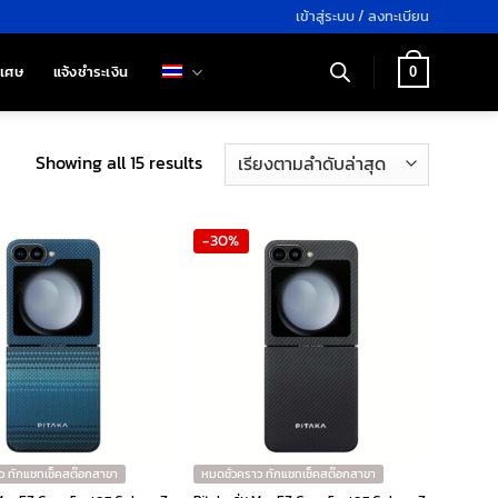
เข้าสู่ระบบ / ลงทะเบียน
ิเศษ
แจ้งชำระเงิน
0
Sorted
Showing all 15 results
by
latest
-30%
ว ทักแชทเช็คสต๊อกสาขา
หมดชั่วคราว ทักแชทเช็คสต๊อกสาขา