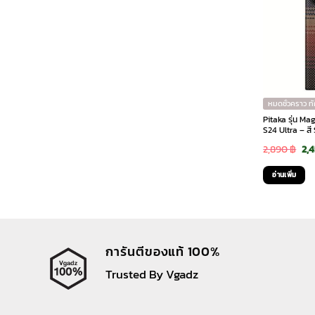
หมดชั่วคราว ท
Pitaka รุ่น M
S24 Ultra – สี
Ori
2,890
฿
2,
pri
อ่านเพิ่ม
was
2,8
การันตีของแท้ 100%
Trusted By Vgadz