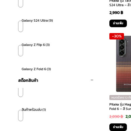
Pitaka รุ่น Ta
S24 Ultra – สี
2,990
฿
Galaxy S24 Ultra
(9)
อ่านเพิ่ม
-30%
Galaxy Z Flip 6
(3)
Galaxy Z Fold 6
(3)
สต๊อกสินค้า
หมดชั่วคราว ท
Pitaka รุ่น M
Fold 6 – สี Su
สินค้าพร้อมส่ง
(1)
Ori
2,890
฿
2,
pri
อ่านเพิ่ม