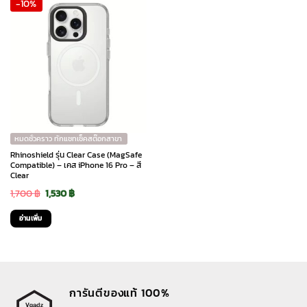
-10%
1,700 ฿.
1,530 ฿.
1,700 ฿.
1,530 ฿.
หมดชั่วคราว ทักแชทเช็คสต๊อกสาขา
Rhinoshield รุ่น Clear Case (MagSafe
Compatible) – เคส iPhone 16 Pro – สี
Clear
Original
Current
1,700
฿
1,530
฿
price
price
อ่านเพิ่ม
was:
is:
1,700 ฿.
1,530 ฿.
การันตีของแท้ 100%