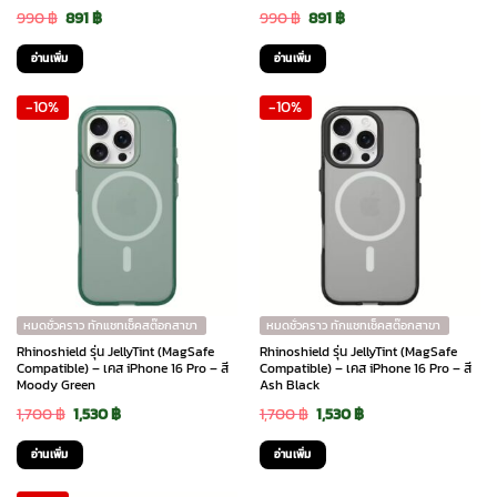
Original
Current
Original
Current
990
฿
891
฿
990
฿
891
฿
price
price
price
price
อ่านเพิ่ม
อ่านเพิ่ม
was:
is:
was:
is:
-10%
-10%
990 ฿.
891 ฿.
990 ฿.
891 ฿.
หมดชั่วคราว ทักแชทเช็คสต๊อกสาขา
หมดชั่วคราว ทักแชทเช็คสต๊อกสาขา
Rhinoshield รุ่น JellyTint (MagSafe
Rhinoshield รุ่น JellyTint (MagSafe
Compatible) – เคส iPhone 16 Pro – สี
Compatible) – เคส iPhone 16 Pro – สี
Moody Green
Ash Black
Original
Current
Original
Current
1,700
฿
1,530
฿
1,700
฿
1,530
฿
price
price
price
price
อ่านเพิ่ม
อ่านเพิ่ม
was:
is:
was:
is: