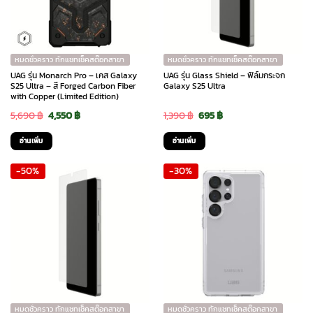
หมดชั่วคราว ทักแชทเช็คสต๊อกสาขา
หมดชั่วคราว ทักแชทเช็คสต๊อกสาขา
UAG รุ่น Monarch Pro – เคส Galaxy
UAG รุ่น Glass Shield – ฟิล์มกระจก
S25 Ultra – สี Forged Carbon Fiber
Galaxy S25 Ultra
with Copper (Limited Edition)
Original
Current
Original
Current
5,690
฿
4,550
฿
1,390
฿
695
฿
price
price
price
price
อ่านเพิ่ม
อ่านเพิ่ม
was:
is:
was:
is:
-50%
-30%
5,690 ฿.
4,550 ฿.
1,390 ฿.
695 ฿.
หมดชั่วคราว ทักแชทเช็คสต๊อกสาขา
หมดชั่วคราว ทักแชทเช็คสต๊อกสาขา