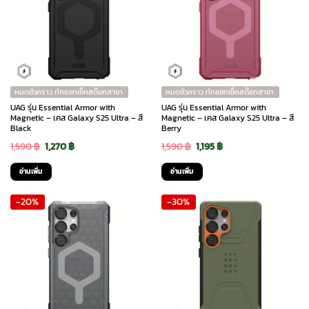
หมดชั่วคราว ทักแชทเช็คสต๊อกสาขา
หมดชั่วคราว ทักแชทเช็คสต๊อกสาขา
UAG รุ่น Essential Armor with
UAG รุ่น Essential Armor with
Magnetic – เคส Galaxy S25 Ultra – สี
Magnetic – เคส Galaxy S25 Ultra – สี
Black
Berry
Original
Current
Original
Current
1,590
฿
1,270
฿
1,590
฿
1,195
฿
price
price
price
price
อ่านเพิ่ม
อ่านเพิ่ม
was:
is:
was:
is:
-20%
-30%
1,590 ฿.
1,270 ฿.
1,590 ฿.
1,195 ฿.