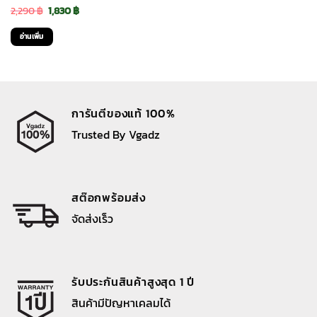
Original
Current
2,290
฿
1,830
฿
price
price
อ่านเพิ่ม
was:
is:
2,290 ฿.
1,830 ฿.
การันตีของแท้ 100%
Trusted By Vgadz
สต๊อกพร้อมส่ง
จัดส่งเร็ว
รับประกันสินค้าสูงสุด 1 ปี
สินค้ามีปัญหาเคลมได้