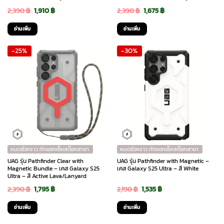
Original
Current
Original
Current
2,390
฿
1,910
฿
2,390
฿
1,675
฿
price
price
price
price
อ่านเพิ่ม
อ่านเพิ่ม
was:
is:
was:
is:
-25%
-30%
2,390 ฿.
1,910 ฿.
2,390 ฿.
1,675 ฿.
หมดชั่วคราว ทักแชทเช็คสต๊อกสาขา
หมดชั่วคราว ทักแชทเช็คสต๊อกสาขา
UAG รุ่น Pathfinder Clear with
UAG รุ่น Pathfinder with Magnetic –
Magnetic Bundle – เคส Galaxy S25
เคส Galaxy S25 Ultra – สี White
Ultra – สี Active Lava/Lanyard
Original
Current
Original
Current
2,390
฿
1,795
฿
2,190
฿
1,535
฿
price
price
price
price
อ่านเพิ่ม
อ่านเพิ่ม
was:
is:
was:
is: