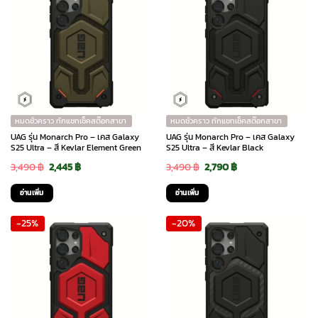
หมดชั่วคราว ทักแชทเช็คสต๊อกสาขา
หมดชั่วคราว ทักแชทเช็คสต๊อกสาขา
UAG รุ่น Monarch Pro – เคส Galaxy
UAG รุ่น Monarch Pro – เคส Galaxy
S25 Ultra – สี Kevlar Element Green
S25 Ultra – สี Kevlar Black
Original
Current
Original
Current
3,490
฿
2,445
฿
3,490
฿
2,790
฿
price
price
price
price
อ่านเพิ่ม
อ่านเพิ่ม
was:
is:
was:
is:
-25%
-20%
3,490 ฿.
2,445 ฿.
3,490 ฿.
2,790 ฿.