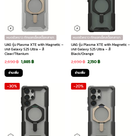
หมดชั่วคราว ทักแชทเช็คสต๊อกสาขา
หมดชั่วคราว ทักแชทเช็คสต๊อกสาขา
UAG รุ่น Plasma XTE with Magnetic –
UAG รุ่น Plasma XTE with Magnetic –
เคส Galaxy S25 Ultra – สี
เคส Galaxy S25 Ultra – สี
Clear/Titanium
Black/Orange
Original
Current
Original
Current
2,690
฿
1,885
฿
2,690
฿
2,150
฿
price
price
price
price
อ่านเพิ่ม
อ่านเพิ่ม
was:
is:
was:
is:
-30%
-20%
2,690 ฿.
1,885 ฿.
2,690 ฿.
2,150 ฿.