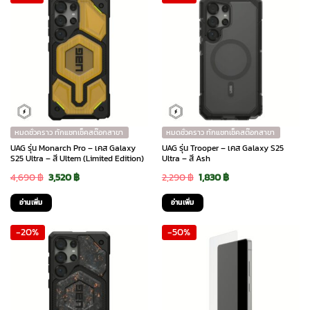
หมดชั่วคราว ทักแชทเช็คสต๊อกสาขา
หมดชั่วคราว ทักแชทเช็คสต๊อกสาขา
UAG รุ่น Monarch Pro – เคส Galaxy
UAG รุ่น Trooper – เคส Galaxy S25
S25 Ultra – สี Ultem (Limited Edition)
Ultra – สี Ash
Original
Current
Original
Current
4,690
฿
3,520
฿
2,290
฿
1,830
฿
price
price
price
price
อ่านเพิ่ม
อ่านเพิ่ม
was:
is:
was:
is:
-20%
-50%
4,690 ฿.
3,520 ฿.
2,290 ฿.
1,830 ฿.