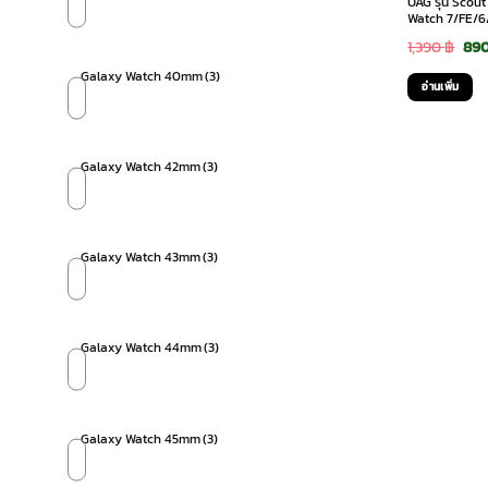
UAG รุ่น Scou
Watch 7/FE/6
Ori
1,390
฿
89
pri
Galaxy Watch 40mm
(3)
อ่านเพิ่ม
was
1,39
Galaxy Watch 42mm
(3)
Galaxy Watch 43mm
(3)
Galaxy Watch 44mm
(3)
Galaxy Watch 45mm
(3)