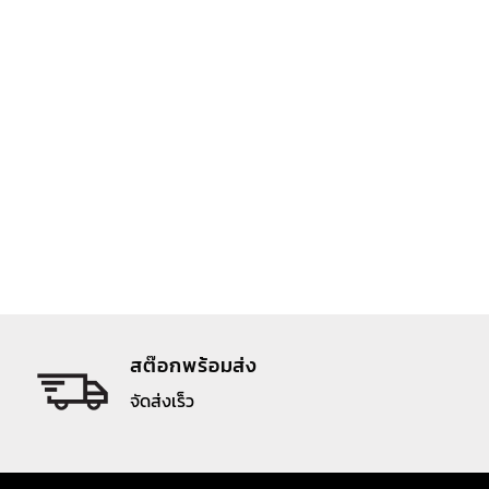
สต๊อกพร้อมส่ง
จัดส่งเร็ว