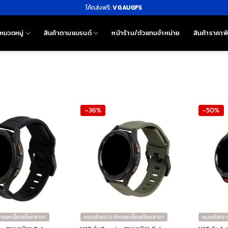
โค้ดส่งฟรี:
VGAUGFS
หมวดหมู่
สินค้าตามแบรนด์
หน้าร้าน/ตัวแทนจำหน่าย
สินค้าราคาพ
-36%
-50%
ักแชทเช็คสต๊อกสาขา
หมดชั่วคราว ทักแชทเช็คสต๊อกสาขา
หมดชั่วครา