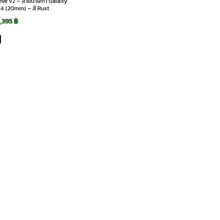
ctive v2 – สายนาฬิกา Galaxy
4 (20mm) – สี Rust
Original
Current
1,395
฿
price
price
was:
is:
2,790 ฿.
1,395 ฿.