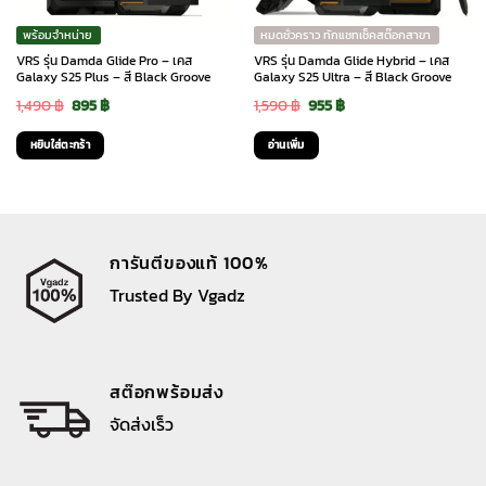
พร้อมจำหน่าย
หมดชั่วคราว ทักแชทเช็คสต๊อกสาขา
VRS รุ่น Damda Glide Pro – เคส
VRS รุ่น Damda Glide Hybrid – เคส
Galaxy S25 Plus – สี Black Groove
Galaxy S25 Ultra – สี Black Groove
Original
Current
Original
Current
1,490
฿
895
฿
1,590
฿
955
฿
price
price
price
price
หยิบใส่ตะกร้า
อ่านเพิ่ม
was:
is:
was:
is:
1,490 ฿.
895 ฿.
1,590 ฿.
955 ฿.
การันตีของแท้ 100%
Trusted By Vgadz
สต๊อกพร้อมส่ง
จัดส่งเร็ว