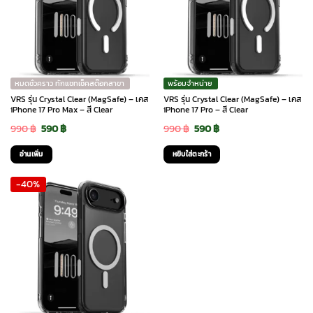
หมดชั่วคราว ทักแชทเช็คสต๊อกสาขา
พร้อมจำหน่าย
VRS รุ่น Crystal Clear (MagSafe) – เคส
VRS รุ่น Crystal Clear (MagSafe) – เคส
iPhone 17 Pro Max – สี Clear
iPhone 17 Pro – สี Clear
Original
Current
Original
Current
990
฿
590
฿
990
฿
590
฿
price
price
price
price
อ่านเพิ่ม
หยิบใส่ตะกร้า
was:
is:
was:
is:
-40%
990 ฿.
590 ฿.
990 ฿.
590 ฿.