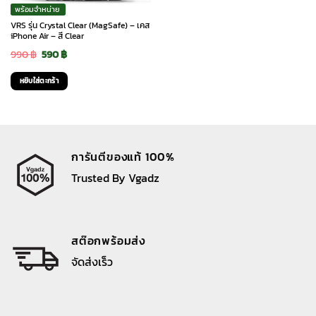
พร้อมจำหน่าย
VRS รุ่น Crystal Clear (MagSafe) – เคส
iPhone Air – สี Clear
Original
Current
990
฿
590
฿
price
price
หยิบใส่ตะกร้า
was:
is:
990 ฿.
590 ฿.
การันตีของแท้ 100%
Trusted By Vgadz
สต๊อกพร้อมส่ง
จัดส่งเร็ว