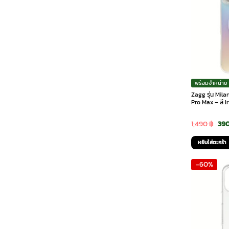
พร้อมจำหน่าย
Zagg รุ่น Mil
Pro Max – สี I
Ori
1,490
฿
39
pri
หยิบใส่ตะกร้า
was
-60%
1,4