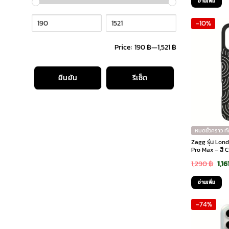
อ่านเพิ่ม
was
-10%
1,4
Price:
190 ฿
—
1,521 ฿
ยืนยัน
รีเซ็ต
หมดชั่วคราว ท
Zagg รุ่น Lon
Pro Max – สี C
Ori
1,290
฿
1,16
pri
อ่านเพิ่ม
was
-74%
1,29