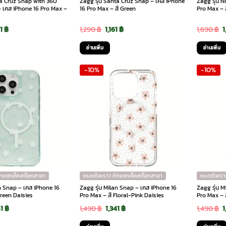
ta Cruz Snap with 360
Zagg รุ่น Santa Cruz Snap – เคส iPhone
Zagg รุ่น 
– เคส iPhone 16 Pro Max –
16 Pro Max – สี Green
Pro Max – 
ginal
Current
Original
Current
O
21
฿
1,290
฿
1,161
฿
1,690
฿
1
ce
price
price
price
p
อ่านเพิ่ม
อ่านเพิ่ม
:
is:
was:
is:
w
-10%
-10%
90 ฿.
1,521 ฿.
1,290 ฿.
1,161 ฿.
1
ักแชทเช็คสต๊อกสาขา
หมดชั่วคราว ทักแชทเช็คสต๊อกสาขา
หมดชั่วครา
an Snap – เคส iPhone 16
Zagg รุ่น Milan Snap – เคส iPhone 16
Zagg รุ่น 
Green Daisies
Pro Max – สี Floral-Pink Daisies
Pro Max – 
ginal
Current
Original
Current
O
41
฿
1,490
฿
1,341
฿
1,490
฿
1
ce
price
price
price
p