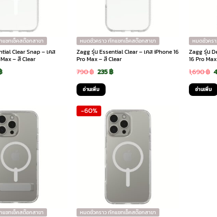
ักแชทเช็คสต๊อกสาขา
หมดชั่วคราว ทักแชทเช็คสต๊อกสาขา
หมดชั่วครา
ntial Clear Snap – เคส
Zagg รุ่น Essential Clear – เคส iPhone 16
Zagg รุ่น 
Max – สี Clear
Pro Max – สี Clear
16 Pro Max
inal
Current
Original
Current
O
฿
790
฿
235
฿
1,690
฿
e
price
price
price
p
อ่านเพิ่ม
อ่านเพิ่ม
is:
was:
is:
w
-60%
฿.
395 ฿.
790 ฿.
235 ฿.
1
ักแชทเช็คสต๊อกสาขา
หมดชั่วคราว ทักแชทเช็คสต๊อกสาขา