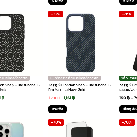
อ่านเพิ่ม
อ่านเพิ่ม
:
is:
was:
is:
w
-10%
-76%
90 ฿.
1,341 ฿.
1,490 ฿.
1,341 ฿.
1
ักแชทเช็คสต๊อกสาขา
หมดชั่วคราว ทักแชทเช็คสต๊อกสาขา
พร้อมจำหน
don Snap – เคส iPhone 16
Zagg รุ่น London Snap – เคส iPhone 16
Zagg รุ่น 
ircle
Pro Max – สี Navy Gold
เลนส์กล้อง
ginal
Current
Original
Current
1
฿
1,290
฿
1,161
฿
190
฿
–
7
ce
price
price
price
อ่านเพิ่ม
เลือกรูปแ
:
is:
was:
is:
This
-70%
-70%
0 ฿.
1,161 ฿.
1,290 ฿.
1,161 ฿.
product
has