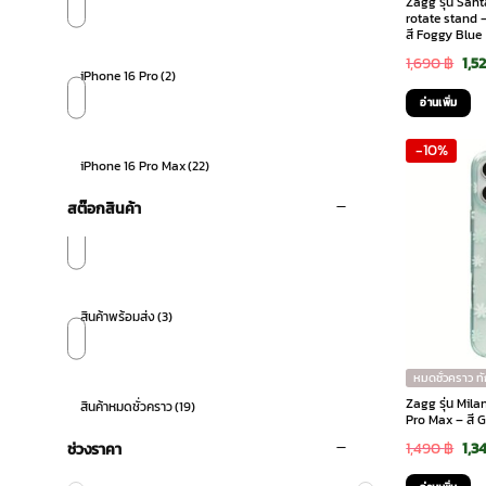
Zagg รุ่น San
rotate stand 
สี Foggy Blue
Ori
1,690
฿
1,5
iPhone 16 Pro
(2)
pri
อ่านเพิ่ม
was
-10%
1,6
iPhone 16 Pro Max
(22)
สต๊อกสินค้า
สินค้าพร้อมส่ง
(3)
หมดชั่วคราว ท
Zagg รุ่น Mil
สินค้าหมดชั่วคราว
(19)
Pro Max – สี 
Ori
1,490
฿
1,3
ช่วงราคา
pri