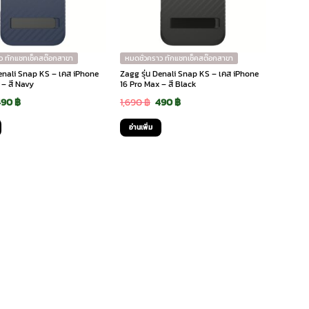
ว ทักแชทเช็คสต๊อกสาขา
หมดชั่วคราว ทักแชทเช็คสต๊อกสาขา
Denali Snap KS – เคส iPhone
Zagg รุ่น Denali Snap KS – เคส iPhone
 – สี Navy
16 Pro Max – สี Black
riginal
Current
Original
Current
490
฿
1,690
฿
490
฿
rice
price
price
price
อ่านเพิ่ม
as:
is:
was:
is:
,690 ฿.
490 ฿.
1,690 ฿.
490 ฿.