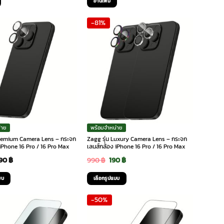
อ่านเพิ่ม
as:
is:
was:
is:
-81%
,490 ฿.
1,341 ฿.
1,490 ฿.
1,341 ฿.
่าย
พร้อมจำหน่าย
Premium Camera Lens – กระจก
Zagg รุ่น Luxury Camera Lens – กระจก
 iPhone 16 Pro / 16 Pro Max
เลนส์กล้อง iPhone 16 Pro / 16 Pro Max
Price
Original
Current
90
฿
990
฿
190
฿
range:
price
price
บบ
เลือกรูปแบบ
190 ฿
was:
is:
This
-50%
through
990 ฿.
190 ฿.
product
has
790 ฿