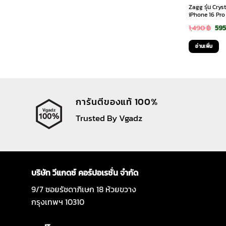
Zagg รุ่น Cry
iPhone 16 Pro 
Ori
1,490
฿
59
pri
อ่านเพิ่ม
was
1,4
การันตีของแท้ 100%
Trusted By Vgadz
บริษัท วีแกดซ์ คอร์ปอเรชั่น จำกัด
9/7 ซอยรัชดาภิเษก 18 ห้วยขวาง
กรุงเทพฯ 10310