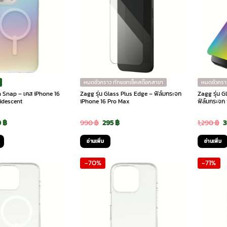
multiple
variants.
The
options
may
be
chosen
on
หมดชั่วคราว ทักแชทเช็คสต๊อกสาขา
หมดชั่วครา
the
an Snap – เคส iPhone 16
Zagg รุ่น Glass Plus Edge – ฟิล์มกระจก
Zagg รุ่น 
ridescent
iPhone 16 Pro Max
ฟิล์มกระจก
product
page
ginal
Current
Original
Current
O
0
฿
990
฿
295
฿
1,290
฿
ce
price
price
price
p
อ่านเพิ่ม
อ่านเพิ่ม
:
is:
was:
is:
w
-70%
-71%
90 ฿.
390 ฿.
990 ฿.
295 ฿.
1