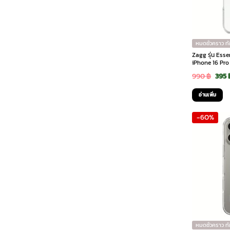
หมดชั่วคราว ท
Zagg รุ่น Esse
iPhone 16 Pro 
Orig
990
฿
395
pric
อ่านเพิ่ม
was:
-60%
990 
หมดชั่วคราว ท