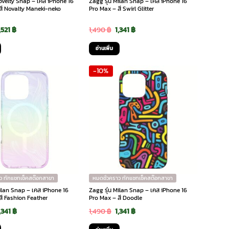
Novelty Snap – เคส iPhone 16
Zagg รุ่น Milan Snap – เคส iPhone 16
สี Novalty Maneki-neko
Pro Max – สี Swirl Glitter
riginal
Current
Original
Current
,521
฿
1,490
฿
1,341
฿
rice
price
price
price
อ่านเพิ่ม
as:
is:
was:
is:
-10%
,690 ฿.
1,521 ฿.
1,490 ฿.
1,341 ฿.
ว ทักแชทเช็คสต๊อกสาขา
หมดชั่วคราว ทักแชทเช็คสต๊อกสาขา
Milan Snap – เคส iPhone 16
Zagg รุ่น Milan Snap – เคส iPhone 16
สี Fashion Feather
Pro Max – สี Doodle
riginal
Current
Original
Current
,341
฿
1,490
฿
1,341
฿
rice
price
price
price