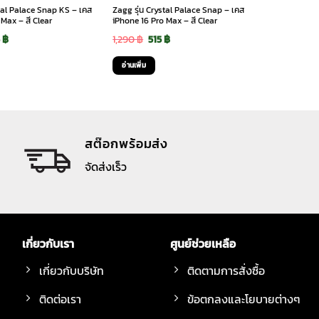
stal Palace Snap KS – เคส
Zagg รุ่น Crystal Palace Snap – เคส
Max – สี Clear
iPhone 16 Pro Max – สี Clear
ginal
Current
Original
Current
5
฿
1,290
฿
515
฿
ce
price
price
price
อ่านเพิ่ม
:
is:
was:
is:
90 ฿.
595 ฿.
1,290 ฿.
515 ฿.
สต๊อกพร้อมส่ง
จัดส่งเร็ว
เกี่ยวกับเรา
ศูนย์ช่วยเหลือ
เกี่ยวกับบริษัท
ติดตามการสั่งซื้อ
ติดต่อเรา
ข้อตกลงและโยบายต่างๆ