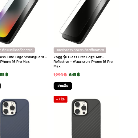
multiple
variants.
The
options
may
be
chosen
on
ว ทักแชทเช็คสต๊อกสาขา
หมดชั่วคราว ทักแชทเช็คสต๊อกสาขา
the
Glass Elite Edge Visionguard –
Zagg รุ่น Glass Elite Edge Anti-
 iPhone 16 Pro Max
Reflective – ฟิล์มกระจก iPhone 16 Pro
product
Max
page
riginal
Current
Original
Current
385
฿
1,290
฿
645
฿
rice
price
price
price
อ่านเพิ่ม
as:
is:
was:
is:
-71%
,290 ฿.
385 ฿.
1,290 ฿.
645 ฿.