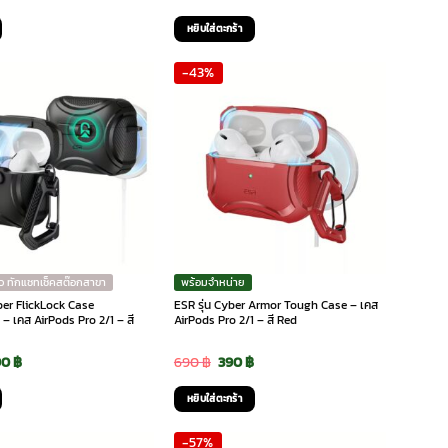
ice
price
price
price
หยิบใส่ตะกร้า
s:
is:
was:
is:
-43%
0 ฿.
490 ฿.
790 ฿.
490 ฿.
ว ทักแชทเช็คสต๊อกสาขา
พร้อมจำหน่าย
ber FlickLock Case
ESR รุ่น Cyber Armor Tough Case – เคส
– เคส AirPods Pro 2/1 – สี
AirPods Pro 2/1 – สี Red
iginal
Current
Original
Current
90
฿
690
฿
390
฿
ice
price
price
price
หยิบใส่ตะกร้า
s:
is:
was:
is:
-57%
0 ฿.
590 ฿.
690 ฿.
390 ฿.