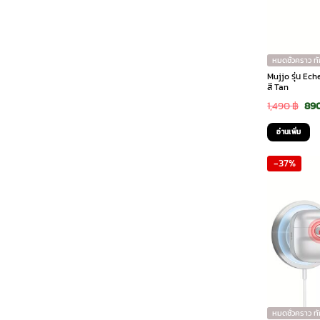
หมดชั่วคราว ท
Mujjo รุ่น Ech
สี Tan
Ori
1,490
฿
89
pri
อ่านเพิ่ม
was
-37%
1,4
หมดชั่วคราว ท