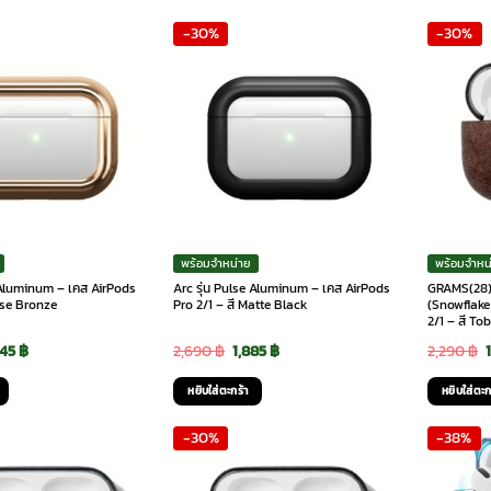
:
is:
was:
is:
-30%
-30%
90 ฿.
1,790 ฿.
2,590 ฿.
1,790 ฿.
พร้อมจำหน่าย
พร้อมจำหน
e Aluminum – เคส AirPods
Arc รุ่น Pulse Aluminum – เคส AirPods
GRAMS(28) 
ose Bronze
Pro 2/1 – สี Matte Black
(Snowflake
2/1 – สี To
ginal
Current
Original
Current
445
฿
2,690
฿
1,885
฿
2,290
฿
ce
price
price
price
หยิบใส่ตะกร้า
หยิบใส่ตะก
:
is:
was:
is:
-30%
-38%
90 ฿.
2,445 ฿.
2,690 ฿.
1,885 ฿.