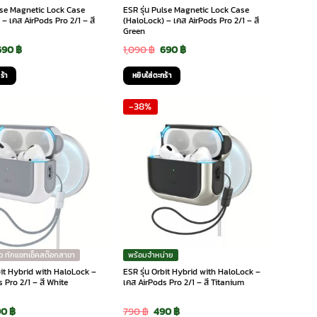
ulse Magnetic Lock Case
ESR รุ่น Pulse Magnetic Lock Case
– เคส AirPods Pro 2/1 – สี
(HaloLock) – เคส AirPods Pro 2/1 – สี
Green
riginal
Current
Original
Current
690
฿
1,090
฿
690
฿
rice
price
price
price
ร้า
หยิบใส่ตะกร้า
was:
is:
was:
is:
-38%
,090 ฿.
690 ฿.
1,090 ฿.
690 ฿.
ว ทักแชทเช็คสต๊อกสาขา
พร้อมจำหน่าย
bit Hybrid with HaloLock –
ESR รุ่น Orbit Hybrid with HaloLock –
 Pro 2/1 – สี White
เคส AirPods Pro 2/1 – สี Titanium
iginal
Current
Original
Current
90
฿
790
฿
490
฿