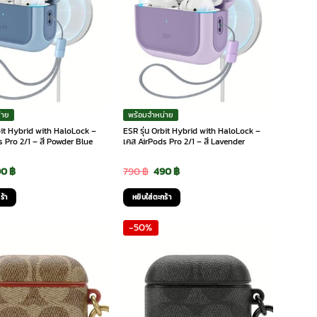
่าย
พร้อมจำหน่าย
bit Hybrid with HaloLock –
ESR รุ่น Orbit Hybrid with HaloLock –
 Pro 2/1 – สี Powder Blue
เคส AirPods Pro 2/1 – สี Lavender
iginal
Current
Original
Current
90
฿
790
฿
490
฿
ice
price
price
price
ร้า
หยิบใส่ตะกร้า
s:
is:
was:
is:
-50%
0 ฿.
490 ฿.
790 ฿.
490 ฿.