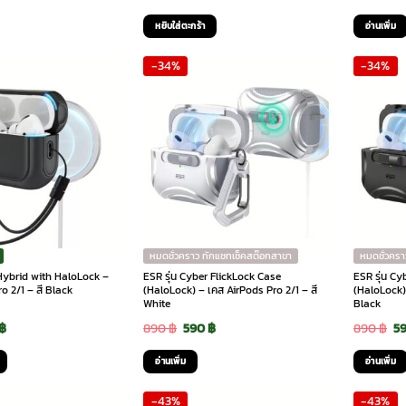
ce
price
price
price
pr
หยิบใส่ตะกร้า
อ่านเพิ่ม
:
is:
was:
is:
wa
-34%
-34%
90 ฿.
690 ฿.
1,090 ฿.
690 ฿.
79
หมดชั่วคราว ทักแชทเช็คสต๊อกสาขา
หมดชั่วครา
 Hybrid with HaloLock –
ESR รุ่น Cyber FlickLock Case
ESR รุ่น Cy
o 2/1 – สี Black
(HaloLock) – เคส AirPods Pro 2/1 – สี
(HaloLock) 
White
Black
inal
Current
Original
Current
Or
฿
890
฿
590
฿
890
฿
5
e
price
price
price
pr
อ่านเพิ่ม
อ่านเพิ่ม
is:
was:
is:
wa
-43%
-43%
฿.
490 ฿.
890 ฿.
590 ฿.
89