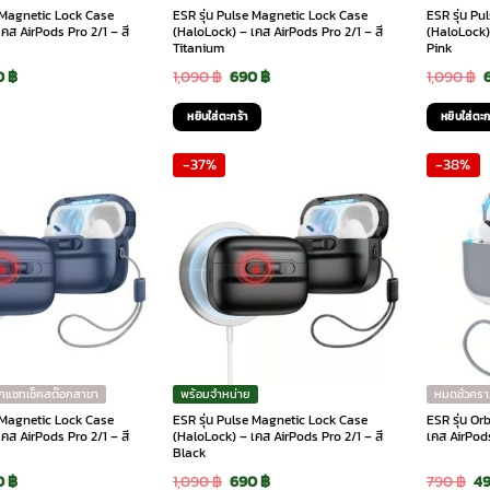
e Magnetic Lock Case
ESR รุ่น Pulse Magnetic Lock Case
ESR รุ่น P
คส AirPods Pro 2/1 – สี
(HaloLock) – เคส AirPods Pro 2/1 – สี
(HaloLock) 
Titanium
Pink
ginal
Current
Original
Current
O
0
฿
1,090
฿
690
฿
1,090
฿
ce
price
price
price
p
หยิบใส่ตะกร้า
หยิบใส่ตะก
:
is:
was:
is:
-37%
-38%
90 ฿.
690 ฿.
1,090 ฿.
690 ฿.
1
ักแชทเช็คสต๊อกสาขา
พร้อมจำหน่าย
หมดชั่วครา
e Magnetic Lock Case
ESR รุ่น Pulse Magnetic Lock Case
ESR รุ่น Or
คส AirPods Pro 2/1 – สี
(HaloLock) – เคส AirPods Pro 2/1 – สี
เคส AirPods
Black
ginal
Current
Original
Current
Or
0
฿
1,090
฿
690
฿
790
฿
4