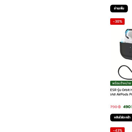
pri
อ่านเพิ่ม
was
-38%
1,0
พร้อมจำหน่าย
ESR รุ่น Orbit
เคส AirPods Pr
Orig
790
฿
490
pric
หยิบใส่ตะกร้า
was:
-43%
790 