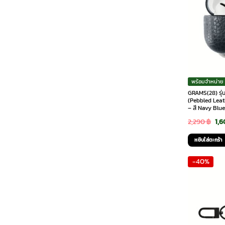
พร้อมจำหน่าย
GRAMS(28) รุ่
(Pebbled Leat
– สี Navy Blu
Ori
2,290
฿
1,
pri
หยิบใส่ตะกร้า
was
-40%
2,2