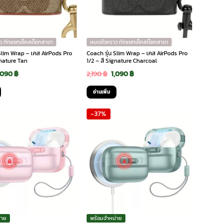
ว ทักแชทเช็คสต๊อกสาขา
หมดชั่วคราว ทักแชทเช็คสต๊อกสาขา
 Slim Wrap – เคส AirPods Pro
Coach รุ่น Slim Wrap – เคส AirPods Pro
gnature Tan
1/2 – สี Signature Charcoal
riginal
Current
Original
Current
,090
฿
2,190
฿
1,090
฿
rice
price
price
price
อ่านเพิ่ม
as:
is:
was:
is:
-37%
,190 ฿.
1,090 ฿.
2,190 ฿.
1,090 ฿.
่าย
พร้อมจำหน่าย