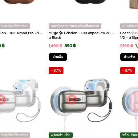
ักแชทเช็คสต๊อกสาขา
หมดชั่วคราว ทักแชทเช็คสต๊อกสาขา
หมดชั่วครา
elon – เคส Airpod Pro 2/1 –
Mujjo รุ่น Echelon – เคส Airpod Pro 2/1 –
Coach รุ่น
สี Black
1/2 – สี Si
ginal
Current
Original
Current
O
0
฿
1,490
฿
890
฿
2,190
฿
1
ce
price
price
price
p
อ่านเพิ่ม
อ่านเพิ่ม
:
is:
was:
is:
w
-37%
-37%
90 ฿.
890 ฿.
1,490 ฿.
890 ฿.
2
ักแชทเช็คสต๊อกสาขา
พร้อมจำหน่าย
พร้อมจำหน