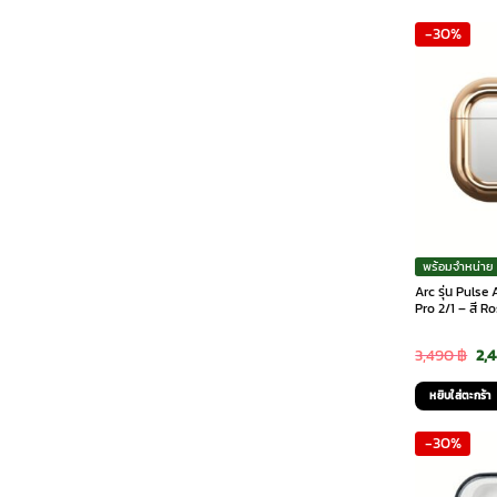
was
-30%
2,5
พร้อมจำหน่าย
Arc รุ่น Puls
Pro 2/1 – สี R
Ori
3,490
฿
2,
pri
หยิบใส่ตะกร้า
was
-30%
3,4