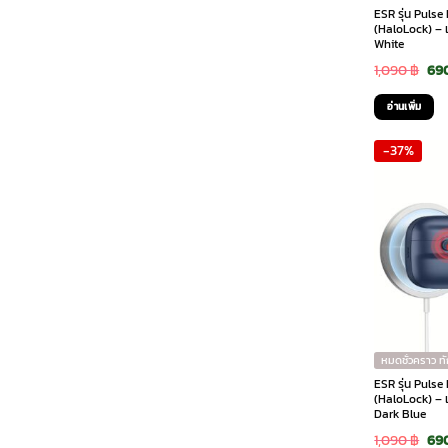
ESR รุ่น Puls
(HaloLock) – เ
White
Ori
1,090
฿
69
pri
อ่านเพิ่ม
was
-37%
1,0
หมดชั่วคราว ท
ESR รุ่น Puls
(HaloLock) – เ
Dark Blue
Ori
1,090
฿
69