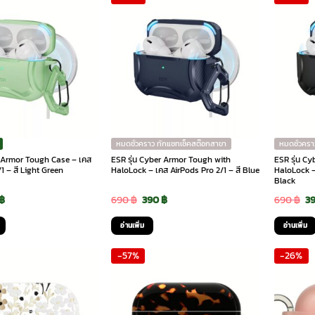
หมดชั่วคราว ทักแชทเช็คสต๊อกสาขา
หมดชั่วครา
r Armor Tough Case – เคส
ESR รุ่น Cyber Armor Tough with
ESR รุ่น C
1 – สี Light Green
HaloLock – เคส AirPods Pro 2/1 – สี Blue
HaloLock – 
Black
inal
Current
Original
Current
Or
฿
690
฿
390
฿
690
฿
3
e
price
price
price
pr
อ่านเพิ่ม
อ่านเพิ่ม
is:
was:
is:
wa
-57%
-26%
฿.
390 ฿.
690 ฿.
390 ฿.
69