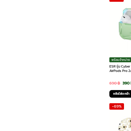
พร้อมจำหน่าย
ESR รุ่น Cybe
AirPods Pro 2/
Orig
690
฿
390
pric
หยิบใส่ตะกร้า
was:
-69%
690 