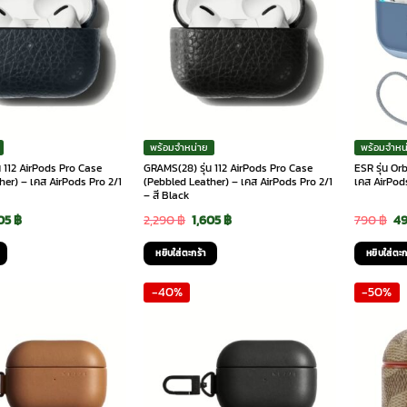
พร้อมจำหน่าย
พร้อมจำหน
น 112 AirPods Pro Case
GRAMS(28) รุ่น 112 AirPods Pro Case
ESR รุ่น Or
her) – เคส AirPods Pro 2/1
(Pebbled Leather) – เคส AirPods Pro 2/1
เคส AirPods
e
– สี Black
ginal
Current
Original
Current
Or
605
฿
2,290
฿
1,605
฿
790
฿
4
ce
price
price
price
pr
หยิบใส่ตะกร้า
หยิบใส่ตะก
:
is:
was:
is:
wa
-40%
-50%
90 ฿.
1,605 ฿.
2,290 ฿.
1,605 ฿.
79