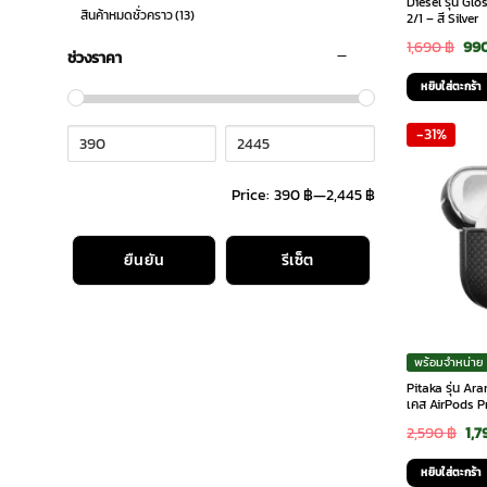
Diesel รุ่น Gl
สินค้าหมดชั่วคราว
(13)
2/1 – สี Silver
Ori
1,690
฿
99
ช่วงราคา
pri
หยิบใส่ตะกร้า
was
-31%
1,6
Price:
390 ฿
—
2,445 ฿
ยืนยัน
รีเซ็ต
พร้อมจำหน่าย
Pitaka รุ่น A
เคส AirPods P
Ori
2,590
฿
1,
pri
หยิบใส่ตะกร้า