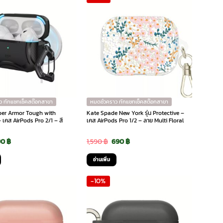
ว ทักแชทเช็คสต๊อกสาขา
หมดชั่วคราว ทักแชทเช็คสต๊อกสาขา
yber Armor Tough with
Kate Spade New York รุ่น Protective –
เคส AirPods Pro 2/1 – สี
เคส AirPods Pro 1/2 – ลาย Multi Floral
iginal
Current
Original
Current
90
฿
1,590
฿
690
฿
ice
price
price
price
อ่านเพิ่ม
s:
is:
was:
is:
-10%
0 ฿.
390 ฿.
1,590 ฿.
690 ฿.