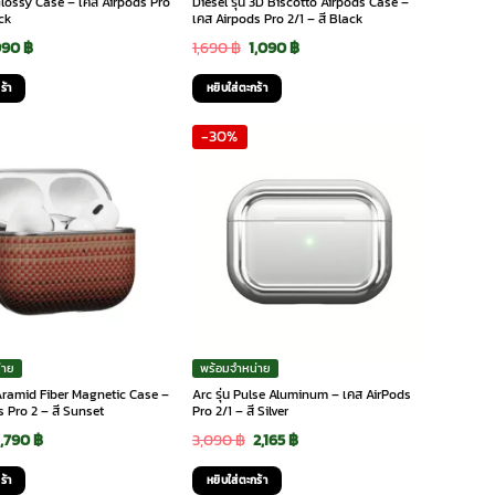
 Glossy Case – เคส Airpods Pro
Diesel รุ่น 3D Biscotto Airpods Case –
ack
เคส Airpods Pro 2/1 – สี Black
riginal
Current
Original
Current
990
฿
1,690
฿
1,090
฿
rice
price
price
price
ร้า
หยิบใส่ตะกร้า
as:
is:
was:
is:
-30%
,690 ฿.
990 ฿.
1,690 ฿.
1,090 ฿.
่าย
พร้อมจำหน่าย
น Aramid Fiber Magnetic Case –
Arc รุ่น Pulse Aluminum – เคส AirPods
 Pro 2 – สี Sunset
Pro 2/1 – สี Silver
Original
Current
Original
Current
1,790
฿
3,090
฿
2,165
฿
price
price
price
price
ร้า
หยิบใส่ตะกร้า