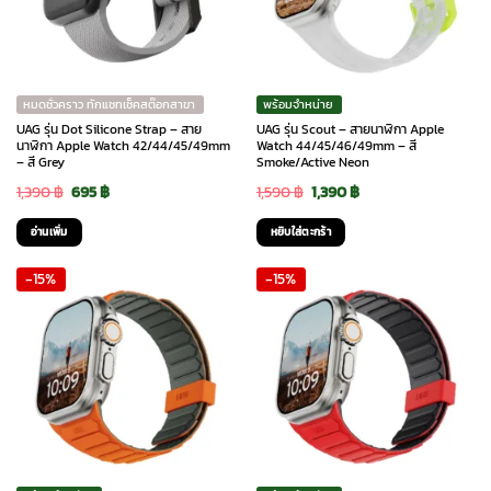
หมดชั่วคราว ทักแชทเช็คสต๊อกสาขา
พร้อมจำหน่าย
UAG รุ่น Dot Silicone Strap – สาย
UAG รุ่น Scout – สายนาฬิกา Apple
นาฬิกา Apple Watch 42/44/45/49mm
Watch 44/45/46/49mm – สี
– สี Grey
Smoke/Active Neon
Original
Current
Original
Current
1,390
฿
695
฿
1,590
฿
1,390
฿
price
price
price
price
อ่านเพิ่ม
หยิบใส่ตะกร้า
was:
is:
was:
is:
-15%
-15%
1,390 ฿.
695 ฿.
1,590 ฿.
1,390 ฿.