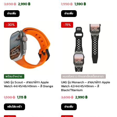
Original
Current
Original
Current
3,690
฿
2,990
฿
1,990
฿
1,590
฿
price
price
price
price
อ่านเพิ่ม
อ่านเพิ่ม
was:
is:
was:
is:
-30%
-19%
3,690 ฿.
2,990 ฿.
1,990 ฿.
1,590 ฿.
พร้อมจำหน่าย
หมดชั่วคราว ทักแชทเช็คสต๊อกสาขา
UAG รุ่น Scout – สายนาฬิกา Apple
UAG รุ่น Monarch – สายนาฬิกา Apple
Watch 44/45/46/49mm – สี Orange
Watch 42/44/45/49mm – สี
Black/Titanium
Original
Current
Original
Current
1,590
฿
1,115
฿
3,690
฿
2,990
฿
price
price
price
price
หยิบใส่ตะกร้า
อ่านเพิ่ม
was:
is:
was:
is: