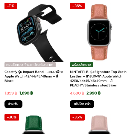
-11%
-36%
2,599 ฿.
2,080 ฿.
2,599 ฿.
2,210 ฿.
หมดชั่วคราว ทักแชทเช็คสต๊อกสาขา
พร้อมจำหน่าย
Casetify รุ่น Impact Band – สายนาฬิกา
MINTAPPLE. รุ่น Signature Top Grain
Apple Watch 42/44/45/49mm – สี
Leather – สายนาฬิกา Apple Watch
Black
42(3)/44/45/46/49mm – สี
PEACHY/Stainless steel Silver
Original
Current
Original
Current
1,899
฿
1,690
฿
4,690
฿
2,990
฿
price
price
price
price
อ่านเพิ่ม
หยิบใส่ตะกร้า
was:
is:
was:
is:
-36%
-36%
1,899 ฿.
1,690 ฿.
4,690 ฿.
2,990 ฿.