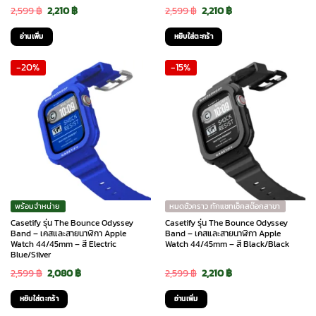
Original
Current
Original
Current
2,599
฿
2,210
฿
2,599
฿
2,210
฿
price
price
price
price
อ่านเพิ่ม
หยิบใส่ตะกร้า
was:
is:
was:
is:
-20%
-15%
2,599 ฿.
2,210 ฿.
2,599 ฿.
2,210 ฿.
พร้อมจำหน่าย
หมดชั่วคราว ทักแชทเช็คสต๊อกสาขา
Casetify รุ่น The Bounce Odyssey
Casetify รุ่น The Bounce Odyssey
Band – เคสและสายนาฬิกา Apple
Band – เคสและสายนาฬิกา Apple
Watch 44/45mm – สี Electric
Watch 44/45mm – สี Black/Black
Blue/Silver
Original
Current
Original
Current
2,599
฿
2,080
฿
2,599
฿
2,210
฿
price
price
price
price
หยิบใส่ตะกร้า
อ่านเพิ่ม
was:
is:
was:
is: