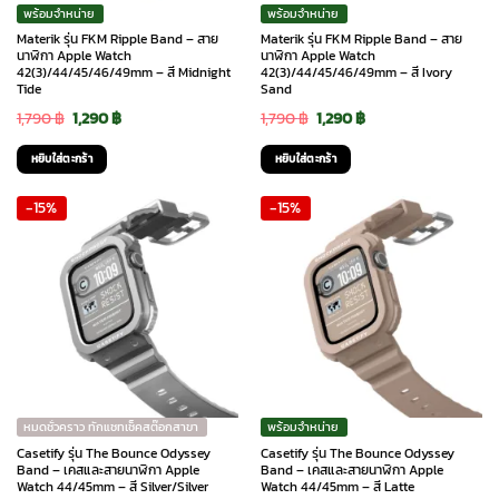
พร้อมจำหน่าย
พร้อมจำหน่าย
Materik รุ่น FKM Ripple Band – สาย
Materik รุ่น FKM Ripple Band – สาย
นาฬิกา Apple Watch
นาฬิกา Apple Watch
42(3)/44/45/46/49mm – สี Midnight
42(3)/44/45/46/49mm – สี Ivory
Tide
Sand
Original
Current
Original
Current
1,790
฿
1,290
฿
1,790
฿
1,290
฿
price
price
price
price
หยิบใส่ตะกร้า
หยิบใส่ตะกร้า
was:
is:
was:
is:
-15%
-15%
1,790 ฿.
1,290 ฿.
1,790 ฿.
1,290 ฿.
หมดชั่วคราว ทักแชทเช็คสต๊อกสาขา
พร้อมจำหน่าย
Casetify รุ่น The Bounce Odyssey
Casetify รุ่น The Bounce Odyssey
Band – เคสและสายนาฬิกา Apple
Band – เคสและสายนาฬิกา Apple
Watch 44/45mm – สี Silver/Silver
Watch 44/45mm – สี Latte