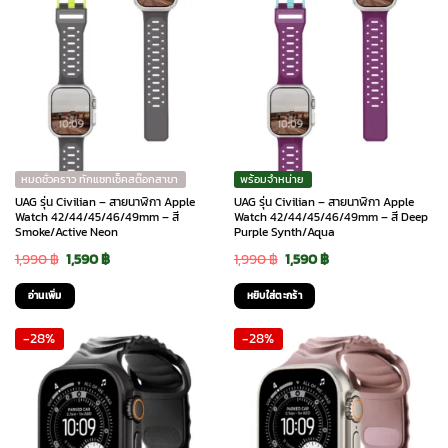
หมดชั่วคราว ทักแชทเช็คสต๊อกสาขา
พร้อมจำหน่าย
UAG รุ่น Civilian – สายนาฬิกา Apple
UAG รุ่น Civilian – สายนาฬิกา Apple
Watch 42/44/45/46/49mm – สี
Watch 42/44/45/46/49mm – สี Deep
Smoke/Active Neon
Purple Synth/Aqua
Original
Current
Original
Current
1,990
฿
1,590
฿
1,990
฿
1,590
฿
price
price
price
price
อ่านเพิ่ม
หยิบใส่ตะกร้า
was:
is:
was:
is:
-28%
-28%
1,990 ฿.
1,590 ฿.
1,990 ฿.
1,590 ฿.