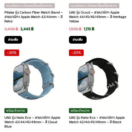
หมดชั่วคราว ทักแชทเช็คสต๊อกสาขา
หมดชั่วคราว ทักแชทเช็คสต๊อกสาขา
Pitaka รุ่น Carbon Fiber Watch Band –
UAG รุ่น Scout – สายนาฬิกา Apple
สายนาฬิกา Apple Watch 42/44mm – สี
Watch 44/45/46/49mm – สี Heritage
Retro
Yellow
Original
Current
Original
Current
3,490
฿
2,443
฿
1,590
฿
1,115
฿
price
price
price
price
อ่านเพิ่ม
อ่านเพิ่ม
was:
is:
was:
is:
-20%
-20%
3,490 ฿.
2,443 ฿.
1,590 ฿.
1,115 ฿.
พร้อมจำหน่าย
พร้อมจำหน่าย
UAG รุ่น Nato Eco – สายนาฬิกา Apple
UAG รุ่น Nato Eco – สายนาฬิกา Apple
Watch 42/44/45/49mm – สี Cloud
Watch 42/44/45/49mm – สี Black
Blue