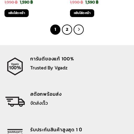
Original
Current
Original
Current
1,990
฿
1,590
฿
1,990
฿
1,590
฿
price
price
price
price
หยิบใส่ตะกร้า
หยิบใส่ตะกร้า
was:
is:
was:
is:
1,990 ฿.
1,590 ฿.
1,990 ฿.
1,590 ฿.
1
2
การันตีของแท้ 100%
Trusted By Vgadz
สต๊อกพร้อมส่ง
จัดส่งเร็ว
รับประกันสินค้าสูงสุด 1 ปี