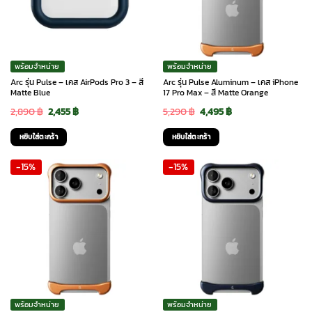
พร้อมจำหน่าย
พร้อมจำหน่าย
Arc รุ่น Pulse – เคส AirPods Pro 3 – สี
Arc รุ่น Pulse Aluminum – เคส iPhone
Matte Blue
17 Pro Max – สี Matte Orange
Original
Current
Original
Current
2,890
฿
2,455
฿
5,290
฿
4,495
฿
price
price
price
price
หยิบใส่ตะกร้า
หยิบใส่ตะกร้า
was:
is:
was:
is:
-15%
-15%
2,890 ฿.
2,455 ฿.
5,290 ฿.
4,495 ฿.
พร้อมจำหน่าย
พร้อมจำหน่าย