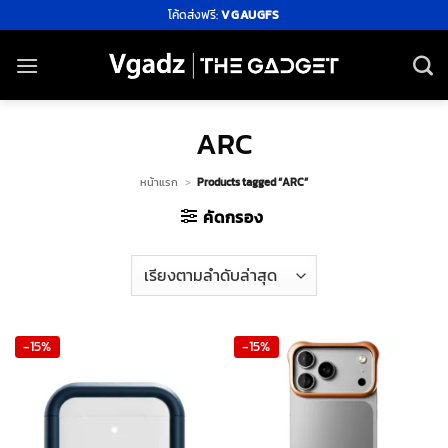
ข้าม
โค้ดส่งฟรี:
VGAUGFS
ไป
ยัง
เนื้อหา
ARC
หน้าแรก
>
Products tagged “ARC”
คัดกรอง
-15%
-15%