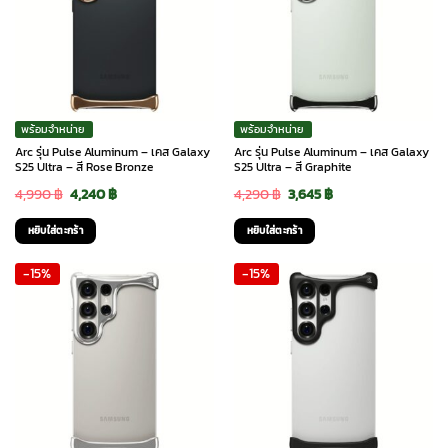
พร้อมจำหน่าย
พร้อมจำหน่าย
Arc รุ่น Pulse Aluminum – เคส Galaxy
Arc รุ่น Pulse Aluminum – เคส Galaxy
S25 Ultra – สี Rose Bronze
S25 Ultra – สี Graphite
Original
Current
Original
Current
4,990
฿
4,240
฿
4,290
฿
3,645
฿
price
price
price
price
หยิบใส่ตะกร้า
หยิบใส่ตะกร้า
was:
is:
was:
is:
-15%
-15%
4,990 ฿.
4,240 ฿.
4,290 ฿.
3,645 ฿.