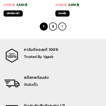
Original
Current
Original
Current
2,990
฿
2,540
฿
3,990
฿
3,390
฿
price
price
price
price
หยิบใส่ตะกร้า
อ่านเพิ่ม
was:
is:
was:
is:
2,990 ฿.
2,540 ฿.
3,990 ฿.
3,390 ฿.
1
2
การันตีของแท้ 100%
Trusted By Vgadz
สต๊อกพร้อมส่ง
จัดส่งเร็ว
รับประกันสินค้าสูงสุด 1 ปี