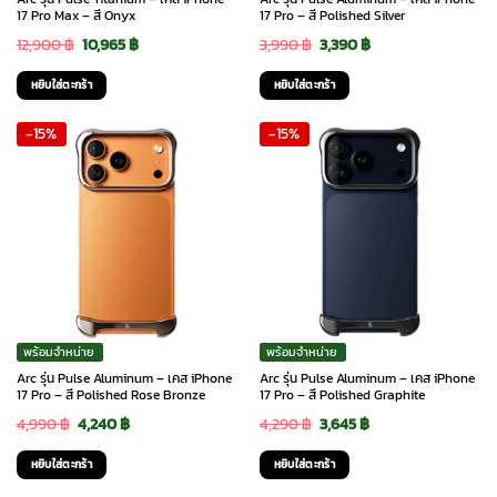
17 Pro Max – สี Onyx
17 Pro – สี Polished Silver
Original
Current
Original
Current
12,900
฿
10,965
฿
3,990
฿
3,390
฿
price
price
price
price
หยิบใส่ตะกร้า
หยิบใส่ตะกร้า
was:
is:
was:
is:
-15%
-15%
12,900 ฿.
10,965 ฿.
3,990 ฿.
3,390 ฿.
พร้อมจำหน่าย
พร้อมจำหน่าย
Arc รุ่น Pulse Aluminum – เคส iPhone
Arc รุ่น Pulse Aluminum – เคส iPhone
17 Pro – สี Polished Rose Bronze
17 Pro – สี Polished Graphite
Original
Current
Original
Current
4,990
฿
4,240
฿
4,290
฿
3,645
฿
price
price
price
price
หยิบใส่ตะกร้า
หยิบใส่ตะกร้า
was:
is:
was:
is: