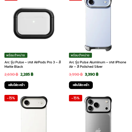
พร้อมจำหน่าย
พร้อมจำหน่าย
Arc รุ่น Pulse – เคส AirPods Pro 3 – สี
Arc รุ่น Pulse Aluminum – เคส iPhone
Matte Black
Air – สี Polished Silver
Original
Current
Original
Current
2,690
฿
2,285
฿
3,990
฿
3,390
฿
price
price
price
price
หยิบใส่ตะกร้า
หยิบใส่ตะกร้า
was:
is:
was:
is:
-15%
-15%
2,690 ฿.
2,285 ฿.
3,990 ฿.
3,390 ฿.