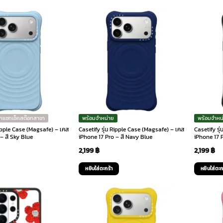
ักแชทเช็คสต๊อกสาขา
พร้อมจำหน่าย
พร้อมจำหน
Ripple Case (Magsafe) – เคส
Casetify รุ่น Ripple Case (Magsafe) – เคส
Casetify รุ
– สี Sky Blue
iPhone 17 Pro – สี Navy Blue
iPhone 17 P
2,199
฿
2,199
฿
หยิบใส่ตะกร้า
หยิบใส่ตะก