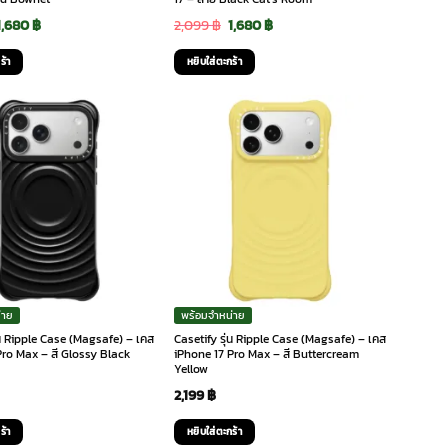
Original
Current
Original
Current
1,680
฿
2,099
฿
1,680
฿
price
price
price
price
ร้า
หยิบใส่ตะกร้า
was:
is:
was:
is:
2,099 ฿.
1,680 ฿.
2,099 ฿.
1,680 ฿.
่าย
พร้อมจำหน่าย
่น Ripple Case (Magsafe) – เคส
Casetify รุ่น Ripple Case (Magsafe) – เคส
Pro Max – สี Glossy Black
iPhone 17 Pro Max – สี Buttercream
Yellow
2,199
฿
ร้า
หยิบใส่ตะกร้า