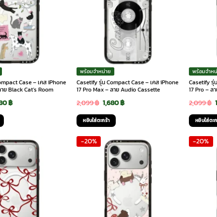
พร้อมจำหน่าย
พร้อมจำหน
 Compact Case – เคส iPhone
Casetify รุ่น Compact Case – เคส iPhone
Casetify ร
ลาย Black Cat’s Room
17 Pro Max – ลาย Audio Cassette
17 Pro – ล
ginal
Current
Original
Current
680
฿
2,099
฿
1,680
฿
2,099
฿
ce
price
price
price
หยิบใส่ตะกร้า
หยิบใส่ตะก
:
is:
was:
is:
-20%
-20%
99 ฿.
1,680 ฿.
2,099 ฿.
1,680 ฿.