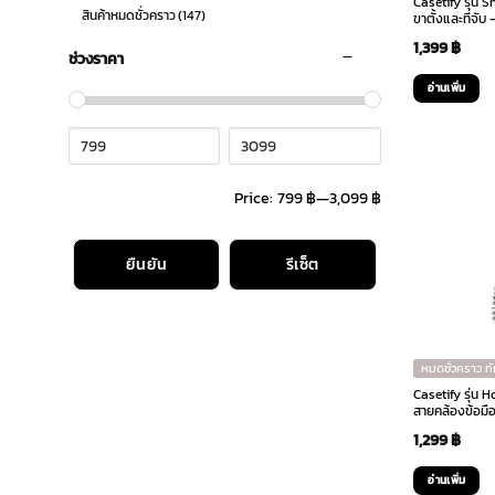
Casetify รุ่น 
สินค้าหมดชั่วคราว
(147)
ขาตั้งและที่จับ 
1,399
฿
ช่วงราคา
อ่านเพิ่ม
Price:
799 ฿
—
3,099 ฿
ยืนยัน
รีเซ็ต
หมดชั่วคราว ท
Casetify รุ่น
สายคล้องข้อมื
1,299
฿
อ่านเพิ่ม