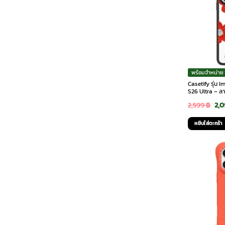
พร้อมจำหน่าย
Casetify รุ่น 
S26 Ultra – ล
Ori
2,599
฿
2,
pri
หยิบใส่ตะกร้า
was
2,5