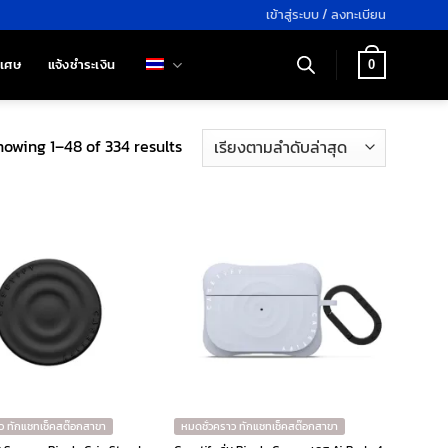
เข้าสู่ระบบ / ลงทะเบียน
ิเศษ
แจ้งชำระเงิน
0
Sorted
howing 1–48 of 334 results
by
latest
ว ทักแชทเช็คสต๊อกสาขา
หมดชั่วคราว ทักแชทเช็คสต๊อกสาขา