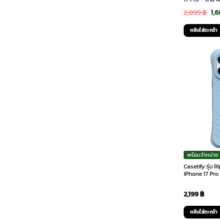
Ori
2,099
฿
1,
pri
หยิบใส่ตะกร้า
was
2,0
พร้อมจำหน่าย
Casetify รุ่น 
iPhone 17 Pro
2,199
฿
หยิบใส่ตะกร้า