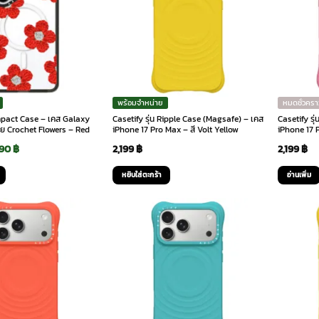
พร้อมจำหน่าย
หมดชั่วครา
Impact Case – เคส Galaxy
Casetify รุ่น Ripple Case (Magsafe) – เคส
Casetify รุ
าย Crochet Flowers – Red
iPhone 17 Pro Max – สี Volt Yellow
iPhone 17 
ginal
Current
090
฿
2,199
฿
2,199
฿
ce
price
หยิบใส่ตะกร้า
อ่านเพิ่ม
:
is:
99 ฿.
2,090 ฿.