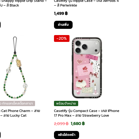
่น Snappy Ripple Grip Stand –
Casetify รุ่น Ripple Case – เคส AirPods 4
จับ – สี Black
– สี Periwinkle
1,499
฿
อ่านเพิ่ม
-20%
ว ทักแชทเช็คสต๊อกสาขา
พร้อมจำหน่าย
ุ่น Cat Phone Charm – สาย
Casetify รุ่น Compact Case – เคส iPhone
อ – ลาย Lucky Cat
17 Pro Max – ลาย Strawberry Love
Original
Current
2,099
฿
1,680
฿
price
price
หยิบใส่ตะกร้า