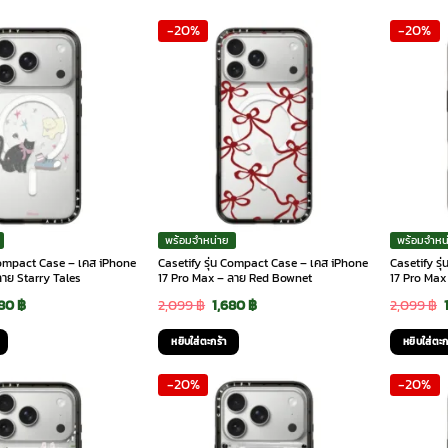
-20%
-20%
พร้อมจำหน่าย
พร้อมจำหน
 Compact Case – เคส iPhone
Casetify รุ่น Compact Case – เคส iPhone
Casetify ร
ลาย Starry Tales
17 Pro Max – ลาย Red Bownet
17 Pro Max
ginal
Current
Original
Current
680
฿
2,099
฿
1,680
฿
2,099
฿
ce
price
price
price
หยิบใส่ตะกร้า
หยิบใส่ตะก
:
is:
was:
is:
-20%
-20%
99 ฿.
1,680 ฿.
2,099 ฿.
1,680 ฿.