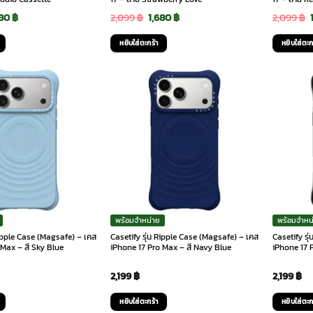
ginal
Current
Original
Current
680
฿
2,099
฿
1,680
฿
2,099
฿
ce
price
price
price
หยิบใส่ตะกร้า
หยิบใส่ตะก
:
is:
was:
is:
99 ฿.
1,680 ฿.
2,099 ฿.
1,680 ฿.
พร้อมจำหน่าย
พร้อมจำหน
Ripple Case (Magsafe) – เคส
Casetify รุ่น Ripple Case (Magsafe) – เคส
Casetify รุ
 Max – สี Sky Blue
iPhone 17 Pro Max – สี Navy Blue
iPhone 17 
2,199
฿
2,199
฿
หยิบใส่ตะกร้า
หยิบใส่ตะก