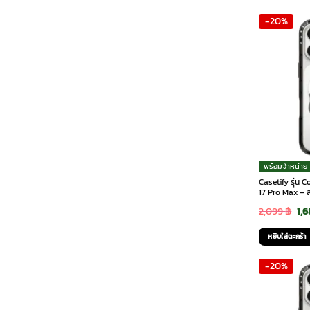
-20%
พร้อมจำหน่าย
Casetify รุ่น
17 Pro Max – 
Ori
2,099
฿
1,
pri
หยิบใส่ตะกร้า
was
-20%
2,0