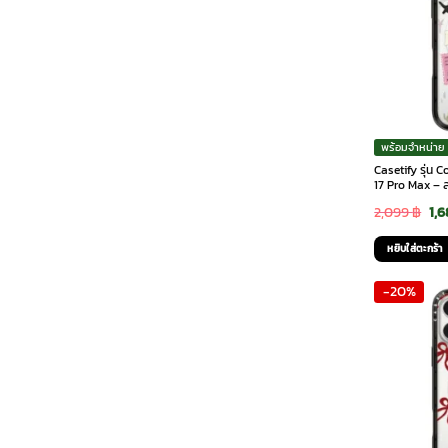
พร้อมจำหน่าย
Casetify รุ่น
17 Pro Max – 
Ori
2,099
฿
1,
pri
หยิบใส่ตะกร้า
was
-20%
2,0