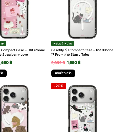
่าย
พร้อมจำหน่าย
ุ่น Compact Case – เคส iPhone
Casetify รุ่น Compact Case – เคส iPhone
าย Strawberry Love
17 Pro – ลาย Starry Tales
Original
Current
Original
Current
1,680
฿
2,099
฿
1,680
฿
price
price
price
price
ร้า
หยิบใส่ตะกร้า
was:
is:
was:
is:
-20%
2,099 ฿.
1,680 ฿.
2,099 ฿.
1,680 ฿.