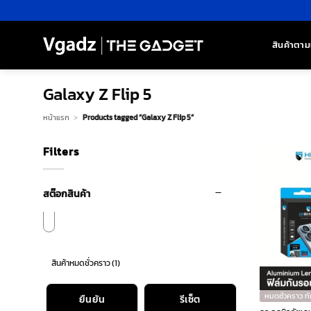
ข้าม
ไป
ยัง
สินค้าตาม
เนื้อหา
Galaxy Z Flip 5
หน้าแรก
>
Products tagged “Galaxy Z Flip 5”
Filters
สต๊อกสินค้า
สินค้าหมดชั่วคราว
(1)
หมดชั่วคราว ท
ยืนยัน
รีเซ็ต