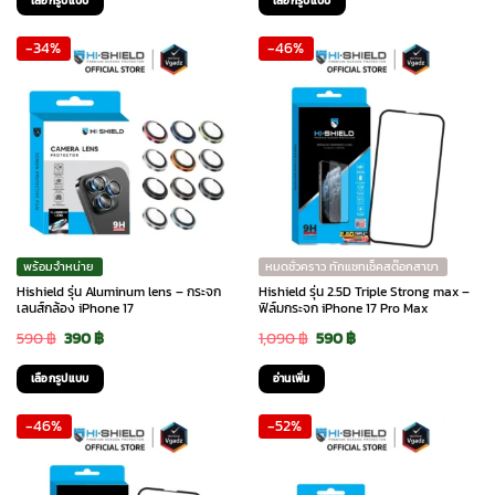
เลือกรูปแบบ
เลือกรูปแบบ
was:
is:
was:
is:
This
This
-34%
-46%
690 ฿.
490 ฿.
490 ฿.
290 ฿.
product
product
has
has
multiple
multiple
variants.
variants.
The
The
options
options
may
may
be
be
chosen
chosen
พร้อมจำหน่าย
หมดชั่วคราว ทักแชทเช็คสต๊อกสาขา
on
on
Hishield รุ่น Aluminum lens – กระจก
Hishield รุ่น 2.5D Triple Strong max –
the
the
เลนส์กล้อง iPhone 17
ฟิล์มกระจก iPhone 17 Pro Max
product
product
Original
Current
Original
Current
590
฿
390
฿
1,090
฿
590
฿
page
page
price
price
price
price
เลือกรูปแบบ
อ่านเพิ่ม
was:
is:
was:
is:
This
-46%
-52%
590 ฿.
390 ฿.
1,090 ฿.
590 ฿.
product
has
multiple