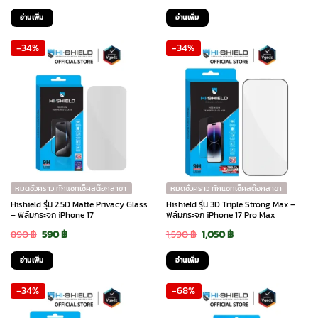
price
price
price
price
อ่านเพิ่ม
อ่านเพิ่ม
was:
is:
was:
is:
-34%
-34%
890 ฿.
590 ฿.
890 ฿.
590 ฿.
หมดชั่วคราว ทักแชทเช็คสต๊อกสาขา
หมดชั่วคราว ทักแชทเช็คสต๊อกสาขา
Hishield รุ่น 2.5D Matte Privacy Glass
Hishield รุ่น 3D Triple Strong Max –
– ฟิล์มกระจก iPhone 17
ฟิล์มกระจก iPhone 17 Pro Max
Original
Current
Original
Current
890
฿
590
฿
1,590
฿
1,050
฿
price
price
price
price
อ่านเพิ่ม
อ่านเพิ่ม
was:
is:
was:
is:
-34%
-68%
890 ฿.
590 ฿.
1,590 ฿.
1,050 ฿.