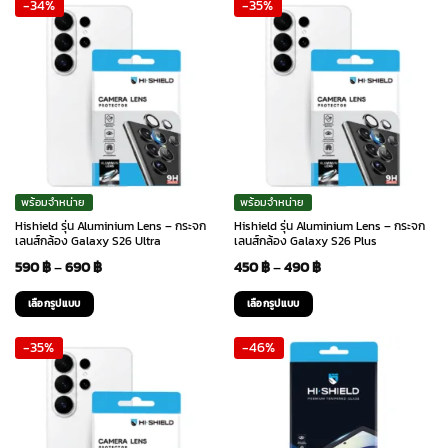
-34%
-35%
390 ฿.
250 ฿.
390 ฿.
250 ฿.
พร้อมจำหน่าย
พร้อมจำหน่าย
Hishield รุ่น Aluminium Lens – กระจก
Hishield รุ่น Aluminium Lens – กระจก
เลนส์กล้อง Galaxy S26 Ultra
เลนส์กล้อง Galaxy S26 Plus
Price
Price
590
฿
–
690
฿
450
฿
–
490
฿
range:
range:
เลือกรูปแบบ
เลือกรูปแบบ
590 ฿
450 ฿
This
This
-35%
-46%
through
through
product
product
has
has
690 ฿
490 ฿
multiple
multiple
variants.
variants.
The
The