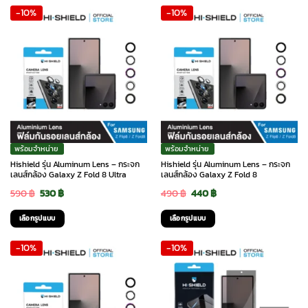
-10%
-10%
พร้อมจำหน่าย
พร้อมจำหน่าย
Hishield รุ่น Aluminum Lens – กระจก
Hishield รุ่น Aluminum Lens – กระจก
เลนส์กล้อง Galaxy Z Fold 8 Ultra
เลนส์กล้อง Galaxy Z Fold 8
Original
Current
Original
Current
590
฿
530
฿
490
฿
440
฿
price
price
price
price
เลือกรูปแบบ
เลือกรูปแบบ
was:
is:
was:
is:
This
This
-10%
-10%
590 ฿.
530 ฿.
490 ฿.
440 ฿.
product
product
has
has
multiple
multiple
variants.
variants.