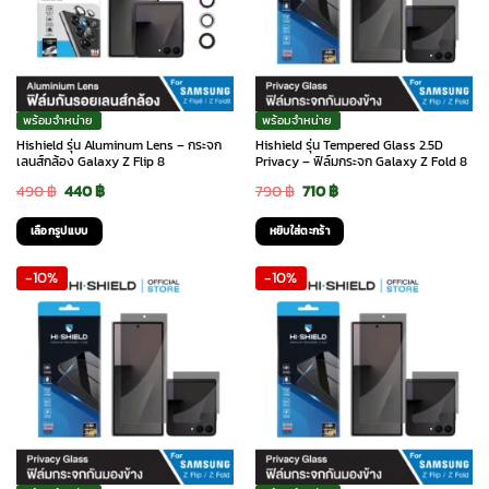
The
The
options
options
may
may
be
be
chosen
chosen
พร้อมจำหน่าย
พร้อมจำหน่าย
on
on
Hishield รุ่น Aluminum Lens – กระจก
Hishield รุ่น Tempered Glass 2.5D
the
the
เลนส์กล้อง Galaxy Z Flip 8
Privacy – ฟิล์มกระจก Galaxy Z Fold 8
product
product
Original
Current
Original
Current
490
฿
440
฿
790
฿
710
฿
page
page
price
price
price
price
เลือกรูปแบบ
หยิบใส่ตะกร้า
was:
is:
was:
is:
This
-10%
-10%
490 ฿.
440 ฿.
790 ฿.
710 ฿.
product
has
multiple
variants.
The
options
may
be
chosen