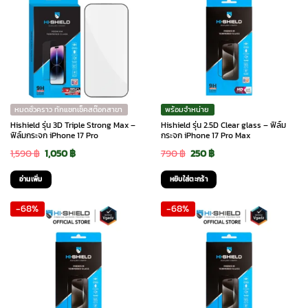
หมดชั่วคราว ทักแชทเช็คสต๊อกสาขา
พร้อมจำหน่าย
Hishield รุ่น 3D Triple Strong Max –
Hishield รุ่น 2.5D Clear glass – ฟิล์ม
ฟิล์มกระจก iPhone 17 Pro
กระจก iPhone 17 Pro Max
Original
Current
Original
Current
1,590
฿
1,050
฿
790
฿
250
฿
price
price
price
price
อ่านเพิ่ม
หยิบใส่ตะกร้า
was:
is:
was:
is:
-68%
-68%
1,590 ฿.
1,050 ฿.
790 ฿.
250 ฿.