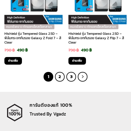
options
may
be
chosen
หมดชั่วคราว ทักแชทเช็คสต๊อกสาขา
หมดชั่วคราว ทักแชทเช็คสต๊อกสาขา
on
Hishield รุ่น Tempered Glass 2.5D –
Hishield รุ่น Tempered Glass 2.5D –
the
ฟิล์มกระจกกันรอย Galaxy Z Fold 7 – สี
ฟิล์มกระจกกันรอย Galaxy Z Flip 7 – สี
Clear
Clear
product
Original
Current
Original
Current
790
฿
490
฿
790
฿
490
฿
page
price
price
price
price
อ่านเพิ่ม
อ่านเพิ่ม
was:
is:
was:
is:
790 ฿.
490 ฿.
790 ฿.
490 ฿.
1
2
3
การันตีของแท้ 100%
Trusted By Vgadz