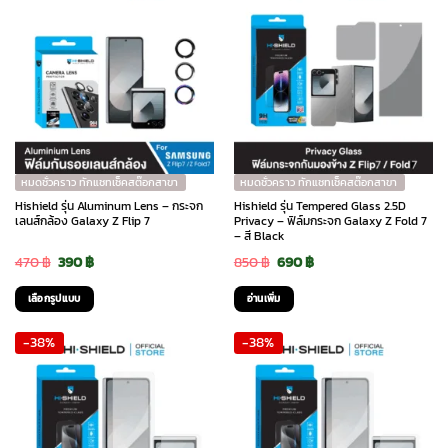
has
590 ฿
multiple
variants.
The
options
may
be
chosen
หมดชั่วคราว ทักแชทเช็คสต๊อกสาขา
หมดชั่วคราว ทักแชทเช็คสต๊อกสาขา
on
Hishield รุ่น Aluminum Lens – กระจก
Hishield รุ่น Tempered Glass 2.5D
the
เลนส์กล้อง Galaxy Z Flip 7
Privacy – ฟิล์มกระจก Galaxy Z Fold 7
– สี Black
product
Original
Current
Original
Current
470
฿
390
฿
850
฿
690
฿
page
price
price
price
price
เลือกรูปแบบ
อ่านเพิ่ม
was:
is:
was:
is:
This
-38%
-38%
470 ฿.
390 ฿.
850 ฿.
690 ฿.
product
has
multiple
variants.
The