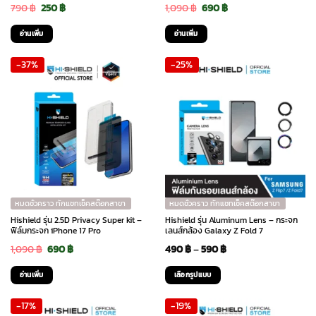
Original
Current
Original
Current
790
฿
250
฿
1,090
฿
690
฿
price
price
price
price
อ่านเพิ่ม
อ่านเพิ่ม
was:
is:
was:
is:
-37%
-25%
790 ฿.
250 ฿.
1,090 ฿.
690 ฿.
หมดชั่วคราว ทักแชทเช็คสต๊อกสาขา
หมดชั่วคราว ทักแชทเช็คสต๊อกสาขา
Hishield รุ่น 2.5D Privacy Super kit –
Hishield รุ่น Aluminum Lens – กระจก
ฟิล์มกระจก iPhone 17 Pro
เลนส์กล้อง Galaxy Z Fold 7
Original
Current
Price
1,090
฿
690
฿
490
฿
–
590
฿
price
price
range:
อ่านเพิ่ม
เลือกรูปแบบ
was:
is:
490 ฿
This
-17%
-19%
1,090 ฿.
690 ฿.
through
product