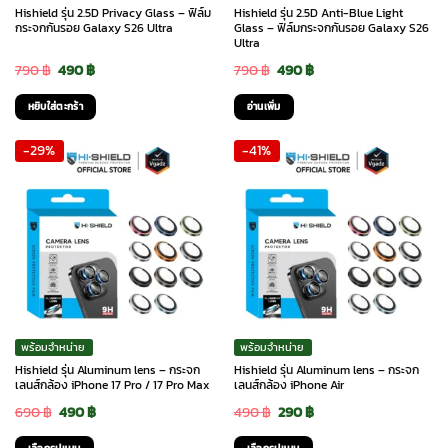
on
Hishield รุ่น 2.5D Privacy Glass – ฟิล์ม
Hishield รุ่น 2.5D Anti-Blue Light
the
กระจกกันรอย Galaxy S26 Ultra
Glass – ฟิล์มกระจกกันรอย Galaxy S26
Ultra
product
Original
Current
Original
Current
790
฿
490
฿
790
฿
490
฿
page
price
price
price
price
หยิบใส่ตะกร้า
อ่านเพิ่ม
was:
is:
was:
is:
-29%
-41%
790 ฿.
490 ฿.
790 ฿.
490 ฿.
พร้อมจำหน่าย
พร้อมจำหน่าย
Hishield รุ่น Aluminum lens – กระจก
Hishield รุ่น Aluminum lens – กระจก
เลนส์กล้อง iPhone 17 Pro / 17 Pro Max
เลนส์กล้อง iPhone Air
Original
Current
Original
Current
690
฿
490
฿
490
฿
290
฿
price
price
price
price