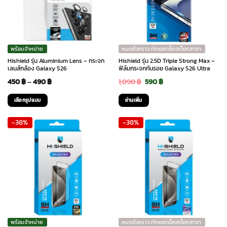
options
options
may
may
be
be
chosen
chosen
พร้อมจำหน่าย
หมดชั่วคราว ทักแชทเช็คสต๊อกสาขา
on
on
Hishield รุ่น Aluminium Lens – กระจก
Hishield รุ่น 2.5D Triple Strong Max –
the
the
เลนส์กล้อง Galaxy S26
ฟิล์มกระจกกันรอย Galaxy S26 Ultra
product
product
Price
Original
Current
450
฿
–
490
฿
1,090
฿
590
฿
page
page
range:
price
price
เลือกรูปแบบ
อ่านเพิ่ม
450 ฿
was:
is:
This
-38%
-38%
through
1,090 ฿.
590 ฿.
product
has
490 ฿
multiple
variants.
The
options
may
be
chosen
พร้อมจำหน่าย
หมดชั่วคราว ทักแชทเช็คสต๊อกสาขา