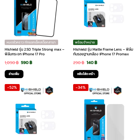
variants.
The
options
may
be
chosen
หมดชั่วคราว ทักแชทเช็คสต๊อกสาขา
พร้อมจำหน่าย
on
Hishield รุ่น 2.5D Triple Strong max –
Hishield รุ่น Matte Frame Lens – ฟิล์ม
the
ฟิล์มกระจก iPhone 17 Pro
กันรอยฐานกล้อง iPhone 17 Promax
product
Original
Current
Original
Current
1,090
฿
590
฿
290
฿
140
฿
page
price
price
price
price
อ่านเพิ่ม
หยิบใส่ตะกร้า
was:
is:
was:
is:
-52%
-34%
1,090 ฿.
590 ฿.
290 ฿.
140 ฿.