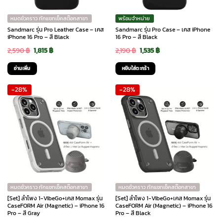
หมดชั่วคราว ทักแชทเช็คสต๊อกสาขา
พร้อมจำหน่าย
Sandmarc รุ่น Pro Leather Case – เคส
Sandmarc รุ่น Pro Case – เคส iPhone
iPhone 16 Pro – สี Black
16 Pro – สี Black
Original
Current
Original
Current
2,590
฿
1,815
฿
2,190
฿
1,535
฿
price
price
price
price
อ่านเพิ่ม
หยิบใส่ตะกร้า
was:
is:
was:
is:
-28%
-28%
2,590 ฿.
1,815 ฿.
2,190 ฿.
1,535 ฿.
หมดชั่วคราว ทักแชทเช็คสต๊อกสาขา
หมดชั่วคราว ทักแชทเช็คสต๊อกสาขา
[Set] ลำโพง 1-VibeGo+เคส Momax รุ่น
[Set] ลำโพง 1-VibeGo+เคส Momax รุ่น
CaseFORM Air (Magnetic) – iPhone 16
CaseFORM Air (Magnetic) – iPhone 16
Pro – สี Gray
Pro – สี Black