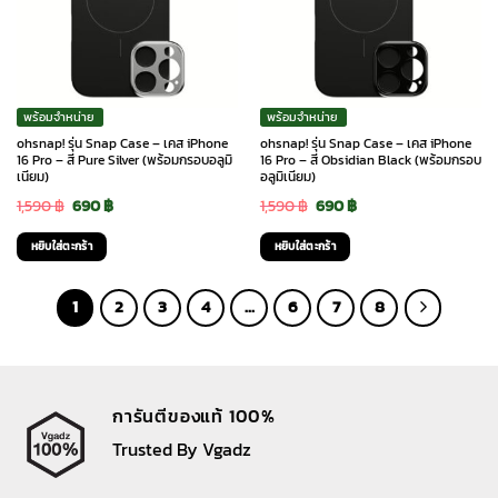
พร้อมจำหน่าย
พร้อมจำหน่าย
ohsnap! รุ่น Snap Case – เคส iPhone
ohsnap! รุ่น Snap Case – เคส iPhone
16 Pro – สี Pure Silver (พร้อมกรอบอลูมิ
16 Pro – สี Obsidian Black (พร้อมกรอบ
เนียม)
อลูมิเนียม)
Original
Current
Original
Current
1,590
฿
690
฿
1,590
฿
690
฿
price
price
price
price
หยิบใส่ตะกร้า
หยิบใส่ตะกร้า
was:
is:
was:
is:
1,590 ฿.
690 ฿.
1,590 ฿.
690 ฿.
1
2
3
4
…
6
7
8
การันตีของแท้ 100%
Trusted By Vgadz