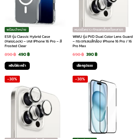
พร้อมจำหน่าย
หมดชั่วคราว ทักแชทเช็คสต๊อกสาขา
ESR รุ่น Classic Hybrid Case
WiWU รุ่น PVD Dual Color Lens Guard
(HaloLock) – เคส iPhone 16 Pro – สี
– กระจกเลนส์กล้อง iPhone 16 Pro / 16
Frosted Clear
Pro Max
Original
Current
Original
Current
890
฿
490
฿
690
฿
390
฿
price
price
price
price
หยิบใส่ตะกร้า
เลือกรูปแบบ
was:
is:
was:
is:
This
-38%
-38%
890 ฿.
490 ฿.
690 ฿.
390 ฿.
product
has
multiple
variants.
The
options
may
be
chosen