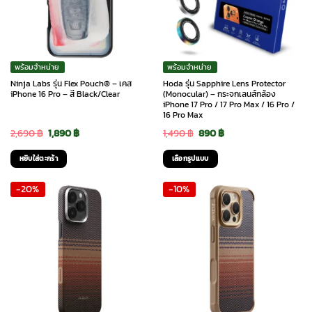
พร้อมจำหน่าย
พร้อมจำหน่าย
Ninja Labs รุ่น Flex Pouch® – เคส
Hoda รุ่น Sapphire Lens Protector
iPhone 16 Pro – สี Black/Clear
(Monocular) – กระจกเลนส์กล้อง
iPhone 17 Pro / 17 Pro Max / 16 Pro /
16 Pro Max
Original
Current
Original
Current
2,690
฿
1,890
฿
1,490
฿
890
฿
price
price
price
price
หยิบใส่ตะกร้า
เลือกรูปแบบ
was:
is:
was:
is:
This
-20%
-10%
2,690 ฿.
1,890 ฿.
1,490 ฿.
890 ฿.
product
has
multiple
variants.
The
options
may
be