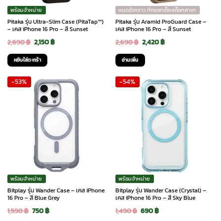
chosen
พร้อมจำหน่าย
หมดชั่วคราว ทักแชทเช็คสต๊อกสาขา
on
Pitaka รุ่น Ultra-Slim Case (PitaTap™)
Pitaka รุ่น Aramid ProGuard Case –
the
– เคส iPhone 16 Pro – สี Sunset
เคส iPhone 16 Pro – สี Sunset
product
Original
Current
Original
Current
2,690
฿
2,150
฿
2,690
฿
2,420
฿
page
price
price
price
price
หยิบใส่ตะกร้า
อ่านเพิ่ม
was:
is:
was:
is:
-53%
-54%
2,690 ฿.
2,150 ฿.
2,690 ฿.
2,420 ฿.
พร้อมจำหน่าย
พร้อมจำหน่าย
Bitplay รุ่น Wander Case – เคส iPhone
Bitplay รุ่น Wander Case (Crystal) –
16 Pro – สี Blue Grey
เคส iPhone 16 Pro – สี Sky Blue
Original
Current
Original
Current
1,590
฿
750
฿
1,490
฿
690
฿