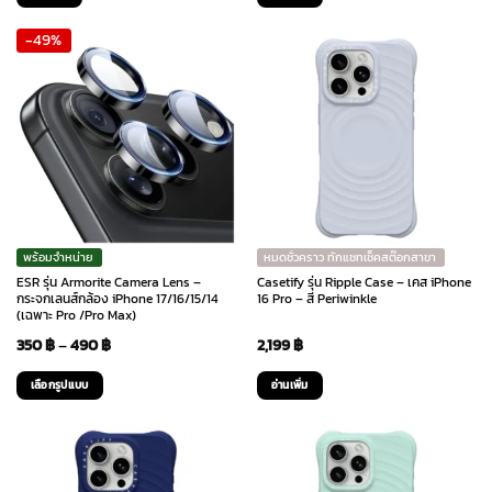
was:
is:
was:
is:
-49%
990 ฿.
790 ฿.
1,290 ฿.
990 ฿.
พร้อมจำหน่าย
หมดชั่วคราว ทักแชทเช็คสต๊อกสาขา
ESR รุ่น Armorite Camera Lens –
Casetify รุ่น Ripple Case – เคส iPhone
กระจกเลนส์กล้อง iPhone 17/16/15/14
16 Pro – สี Periwinkle
(เฉพาะ Pro /Pro Max)
Price
350
฿
–
490
฿
2,199
฿
range:
เลือกรูปแบบ
อ่านเพิ่ม
350 ฿
This
through
product
has
490 ฿
multiple