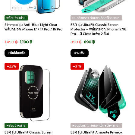
พร้อมจำหน่าย
หมดชั่วคราว ทักแชทเช็คสต๊อกสาขา
Simmpo รุ่น Anti-Blue Light Clear –
ESR รุ่น UltraFit Classic Screen
ฟิล์มกระจก iPhone 17 / 17 Pro / 16 Pro
Protector – ฟิล์มกระจก iPhone 17/16
Pro – สี Clear (แพ็ค 2 ชิ้น)
Original
Current
Original
Current
1,490
฿
1,190
฿
890
฿
690
฿
price
price
price
price
หยิบใส่ตะกร้า
อ่านเพิ่ม
was:
is:
was:
is:
-22%
-31%
1,490 ฿.
1,190 ฿.
890 ฿.
690 ฿.
พร้อมจำหน่าย
หมดชั่วคราว ทักแชทเช็คสต๊อกสาขา
ESR รุ่น UltraFit Classic Screen
ESR รุ่น UltraFit Armorite Privacy