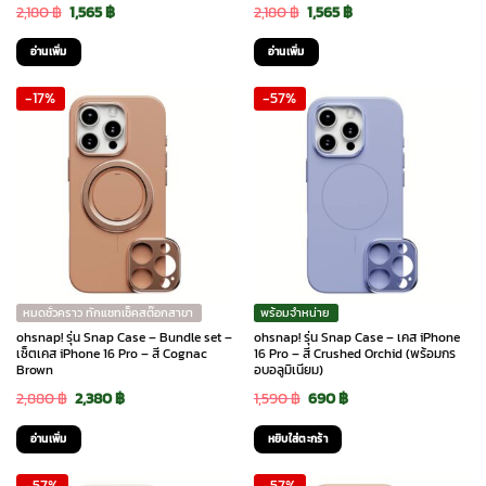
Original
Current
Original
Current
2,180
฿
1,565
฿
2,180
฿
1,565
฿
price
price
price
price
อ่านเพิ่ม
อ่านเพิ่ม
was:
is:
was:
is:
-17%
-57%
2,180 ฿.
1,565 ฿.
2,180 ฿.
1,565 ฿.
หมดชั่วคราว ทักแชทเช็คสต๊อกสาขา
พร้อมจำหน่าย
ohsnap! รุ่น Snap Case – Bundle set –
ohsnap! รุ่น Snap Case – เคส iPhone
เซ็ตเคส iPhone 16 Pro – สี Cognac
16 Pro – สี Crushed Orchid (พร้อมกร
Brown
อบอลูมิเนียม)
Original
Current
Original
Current
2,880
฿
2,380
฿
1,590
฿
690
฿
price
price
price
price
อ่านเพิ่ม
หยิบใส่ตะกร้า
was:
is:
was:
is:
-57%
-57%