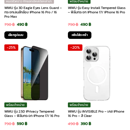
หมดชั่วคราว ทักแชทเช็คสต๊อกสาขา
พร้อมจำหน่าย
on
WiWU รุ่น 3D Eagle Eyes Lens Guard –
WiWU รุ่น Easy install Tempered Glass
the
กระจกเลนส์กล้อง iPhone 16 Pro / 16
– ฟิล์มกระจก iPhone 17/ iPhone 16 Pro
Pro Max
product
Original
Current
Original
Current
790
฿
490
฿
790
฿
490
฿
page
price
price
price
price
เลือกรูปแบบ
หยิบใส่ตะกร้า
was:
is:
was:
is:
This
-25%
-20%
790 ฿.
490 ฿.
790 ฿.
490 ฿.
product
has
multiple
variants.
The
options
may
be
chosen
พร้อมจำหน่าย
พร้อมจำหน่าย
on
WiWU รุ่น 2.5D iPrivacy Tempered
WiWU รุ่น iNVISIBLE Pro – เคส iPhone
the
Glass – ฟิล์มกระจก iPhone 17/ 16 Pro
16 Pro – สี Clear
product
Original
Current
Original
Current
790
฿
590
฿
490
฿
390
฿
page