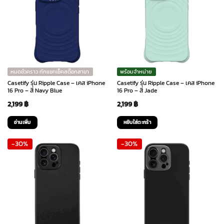
variants.
The
options
may
be
chosen
หมดชั่วคราว ทักแชทเช็คสต๊อกสาขา
พร้อมจำหน่าย
on
Casetify รุ่น Ripple Case – เคส iPhone
Casetify รุ่น Ripple Case – เคส iPhone
the
16 Pro – สี Navy Blue
16 Pro – สี Jade
product
2,199
฿
2,199
฿
page
อ่านเพิ่ม
หยิบใส่ตะกร้า
-30%
-30%