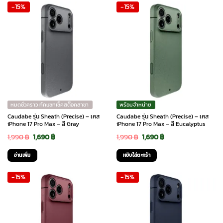
-15%
-15%
590 ฿.
490 ฿.
590 ฿.
490 ฿.
product
product
has
has
multiple
multiple
variants.
variants.
The
The
options
options
may
may
be
be
chosen
chosen
หมดชั่วคราว ทักแชทเช็คสต๊อกสาขา
พร้อมจำหน่าย
on
on
Caudabe รุ่น Sheath (Precise) – เคส
Caudabe รุ่น Sheath (Precise) – เคส
the
the
iPhone 17 Pro Max – สี Gray
iPhone 17 Pro Max – สี Eucalyptus
product
product
Original
Current
Original
Current
1,990
฿
1,690
฿
1,990
฿
1,690
฿
page
page
price
price
price
price
อ่านเพิ่ม
หยิบใส่ตะกร้า
was:
is:
was:
is:
-15%
-15%
1,990 ฿.
1,690 ฿.
1,990 ฿.
1,690 ฿.