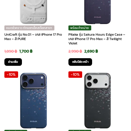
หมดชั่วคราว ทักแชทเช็คสต๊อกสาขา
พร้อมจำหน่าย
UniCraft รุ่น No.01 – เคส iPhone 17 Pro
Pitaka รุ่น Sakura Hours Edge Case –
Max – สี PURE
เคส iPhone 17 Pro Max – สี Twilight
Violet
Original
Current
Original
Current
1,890
฿
1,700
฿
2,990
฿
2,690
฿
price
price
price
price
อ่านเพิ่ม
หยิบใส่ตะกร้า
was:
is:
was:
is:
-10%
-10%
1,890 ฿.
1,700 ฿.
2,990 ฿.
2,690 ฿.