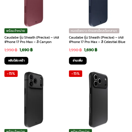
พร้อมจำหน่าย
หมดชั่วคราว ทักแชทเช็คสต๊อกสาขา
Caudabe รุ่น Sheath (Precise) – เคส
Caudabe รุ่น Sheath (Precise) – เคส
iPhone 17 Pro Max – สี Canyon
iPhone 17 Pro Max – สี Celestial Blue
Original
Current
Original
Current
1,990
฿
1,690
฿
1,990
฿
1,690
฿
price
price
price
price
หยิบใส่ตะกร้า
อ่านเพิ่ม
was:
is:
was:
is:
-15%
-15%
1,990 ฿.
1,690 ฿.
1,990 ฿.
1,690 ฿.
พร้อมจำหน่าย
พร้อมจำหน่าย