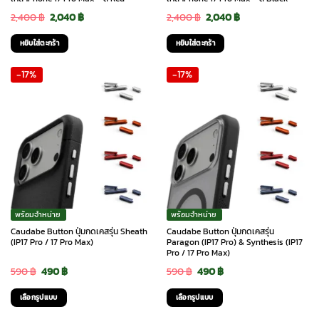
Original
Current
Original
Current
2,400
฿
2,040
฿
2,400
฿
2,040
฿
price
price
price
price
หยิบใส่ตะกร้า
หยิบใส่ตะกร้า
was:
is:
was:
is:
-17%
-17%
2,400 ฿.
2,040 ฿.
2,400 ฿.
2,040 ฿.
พร้อมจำหน่าย
พร้อมจำหน่าย
Caudabe Button ปุ่มกดเคสรุ่น Sheath
Caudabe Button ปุ่มกดเคสรุ่น
(IP17 Pro / 17 Pro Max)
Paragon (IP17 Pro) & Synthesis (IP17
Pro / 17 Pro Max)
Original
Current
Original
Current
590
฿
490
฿
590
฿
490
฿
price
price
price
price
เลือกรูปแบบ
เลือกรูปแบบ
was:
is:
was:
is:
This
This