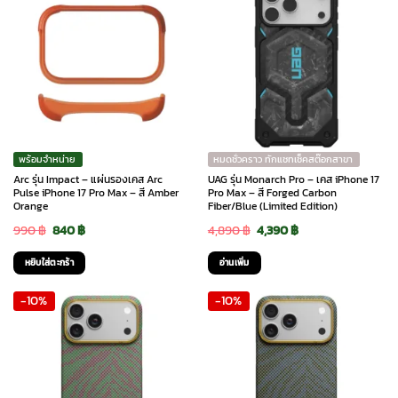
พร้อมจำหน่าย
หมดชั่วคราว ทักแชทเช็คสต๊อกสาขา
Arc รุ่น Impact – แผ่นรองเคส Arc
UAG รุ่น Monarch Pro – เคส iPhone 17
Pulse iPhone 17 Pro Max – สี Amber
Pro Max – สี Forged Carbon
Orange
Fiber/Blue (Limited Edition)
Original
Current
Original
Current
990
฿
840
฿
4,890
฿
4,390
฿
price
price
price
price
หยิบใส่ตะกร้า
อ่านเพิ่ม
was:
is:
was:
is:
-10%
-10%
990 ฿.
840 ฿.
4,890 ฿.
4,390 ฿.