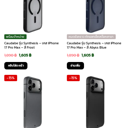
พร้อมจำหน่าย
หมดชั่วคราว ทักแชทเช็คสต๊อกสาขา
Caudabe รุ่น Synthesis – เคส iPhone
Caudabe รุ่น Synthesis – เคส iPhone
17 Pro Max – สี Frost
17 Pro Max – สี Abyss Blue
Original
Current
Original
Current
1,890
฿
1,605
฿
1,890
฿
1,605
฿
price
price
price
price
หยิบใส่ตะกร้า
อ่านเพิ่ม
was:
is:
was:
is:
-15%
-15%
1,890 ฿.
1,605 ฿.
1,890 ฿.
1,605 ฿.