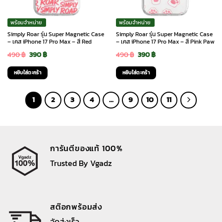
พร้อมจำหน่าย
พร้อมจำหน่าย
Simply Roar รุ่น Super Magnetic Case
Simply Roar รุ่น Super Magnetic Case
– เคส iPhone 17 Pro Max – สี Red
– เคส iPhone 17 Pro Max – สี Pink Paw
Original
Current
Original
Current
490
฿
390
฿
490
฿
390
฿
price
price
price
price
หยิบใส่ตะกร้า
หยิบใส่ตะกร้า
was:
is:
was:
is:
490 ฿.
390 ฿.
490 ฿.
390 ฿.
1
2
3
4
…
9
10
11
การันตีของแท้ 100%
Trusted By Vgadz
สต๊อกพร้อมส่ง
จัดส่งเร็ว