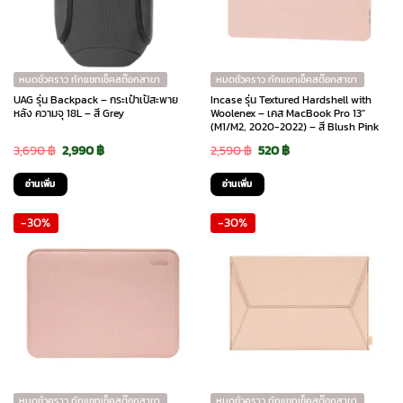
หมดชั่วคราว ทักแชทเช็คสต๊อกสาขา
หมดชั่วคราว ทักแชทเช็คสต๊อกสาขา
UAG รุ่น Backpack – กระเป๋าเป้สะพาย
Incase รุ่น Textured Hardshell with
หลัง ความจุ 18L – สี Grey
Woolenex – เคส MacBook Pro 13″
(M1/M2, 2020-2022) – สี Blush Pink
Original
Current
Original
Current
3,690
฿
2,990
฿
2,590
฿
520
฿
price
price
price
price
อ่านเพิ่ม
อ่านเพิ่ม
was:
is:
was:
is:
-30%
-30%
3,690 ฿.
2,990 ฿.
2,590 ฿.
520 ฿.
หมดชั่วคราว ทักแชทเช็คสต๊อกสาขา
หมดชั่วคราว ทักแชทเช็คสต๊อกสาขา