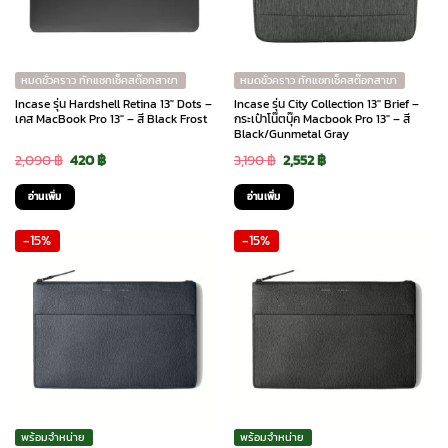
หมดชั่วคราว ทักแชทเช็คสต๊อกสาขา
หมดชั่วคราว ทักแชทเช็คสต๊อกสาขา
Incase รุ่น Hardshell Retina 13″ Dots –
Incase รุ่น City Collection 13″ Brief –
เคส MacBook Pro 13″ – สี Black Frost
กระเป๋าโน๊ตบุ๊ค Macbook Pro 13″ – สี
Black/Gunmetal Gray
Original
Current
Original
Current
2,090
฿
420
฿
3,190
฿
2,552
฿
price
price
price
price
อ่านเพิ่ม
อ่านเพิ่ม
was:
is:
was:
is:
-15%
-15%
2,090 ฿.
420 ฿.
3,190 ฿.
2,552 ฿.
พร้อมจำหน่าย
พร้อมจำหน่าย