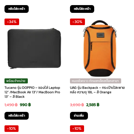
price
price
price
price
หยิบใส่ตะกร้า
หยิบใส่ตะกร้า
was:
is:
was:
is:
-34%
-30%
890 ฿.
710 ฿.
1,490 ฿.
1,190 ฿.
พร้อมจำหน่าย
หมดชั่วคราว ทักแชทเช็คสต๊อกสาขา
Tucano รุ่น DOPPIO – ซองใส่ Laptop
UAG รุ่น Backpack – กระเป๋าเป้สะพาย
12″ /MacBook Air 13″/ MacBoon Pro
หลัง ความจุ 18L – สี Orange
13″ – สี Black
Original
Current
Original
Current
1,490
฿
990
฿
3,690
฿
2,585
฿
price
price
price
price
หยิบใส่ตะกร้า
อ่านเพิ่ม
was:
is:
was:
is:
-10%
-10%
1,490 ฿.
990 ฿.
3,690 ฿.
2,585 ฿.