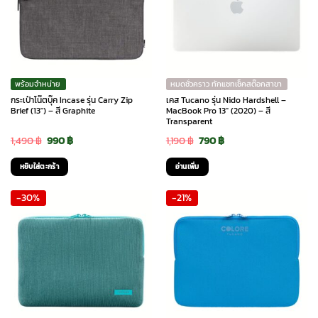
พร้อมจำหน่าย
หมดชั่วคราว ทักแชทเช็คสต๊อกสาขา
กระเป๋าโน๊ตบุ๊ค Incase รุ่น Carry Zip
เคส Tucano รุ่น Nido Hardshell –
Brief (13″) – สี Graphite
MacBook Pro 13″ (2020) – สี
Transparent
Original
Current
Original
Current
1,490
฿
990
฿
1,190
฿
790
฿
price
price
price
price
หยิบใส่ตะกร้า
อ่านเพิ่ม
was:
is:
was:
is:
-30%
-21%
1,490 ฿.
990 ฿.
1,190 ฿.
790 ฿.