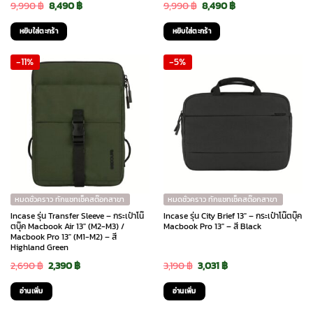
Original
Current
Original
Current
9,990
฿
8,490
฿
9,990
฿
8,490
฿
price
price
price
price
หยิบใส่ตะกร้า
หยิบใส่ตะกร้า
was:
is:
was:
is:
-11%
-5%
9,990 ฿.
8,490 ฿.
9,990 ฿.
8,490 ฿.
หมดชั่วคราว ทักแชทเช็คสต๊อกสาขา
หมดชั่วคราว ทักแชทเช็คสต๊อกสาขา
Incase รุ่น Transfer Sleeve – กระเป๋าโน๊
Incase รุ่น City Brief 13″ – กระเป๋าโน๊ตบุ๊ค
ตบุ๊ค Macbook Air 13″ (M2-M3) /
Macbook Pro 13″ – สี Black
Macbook Pro 13″ (M1-M2) – สี
Highland Green
Original
Current
Original
Current
2,690
฿
2,390
฿
3,190
฿
3,031
฿
price
price
price
price
อ่านเพิ่ม
อ่านเพิ่ม
was:
is:
was:
is: