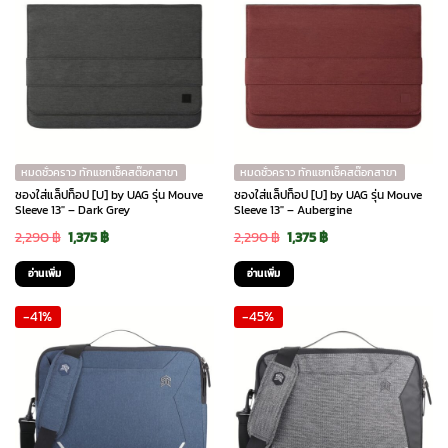
หมดชั่วคราว ทักแชทเช็คสต๊อกสาขา
หมดชั่วคราว ทักแชทเช็คสต๊อกสาขา
ซองใส่แล็ปท็อป [U] by UAG รุ่น Mouve
ซองใส่แล็ปท็อป [U] by UAG รุ่น Mouve
Sleeve 13″ – Dark Grey
Sleeve 13″ – Aubergine
Original
Current
Original
Current
2,290
฿
1,375
฿
2,290
฿
1,375
฿
price
price
price
price
อ่านเพิ่ม
อ่านเพิ่ม
was:
is:
was:
is:
-41%
-45%
2,290 ฿.
1,375 ฿.
2,290 ฿.
1,375 ฿.