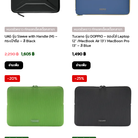
หมดชั่วคราว ทักแชทเช็คสต๊อกสาขา
หมดชั่วคราว ทักแชทเช็คสต๊อกสาขา
UAG รุ่น Sleeve with Handle (M) –
Tucano รุ่น DOPPIO – ซองใส่ Laptop
กระเป๋าถือ – สี Black
12″ /MacBook Air 13″/ MacBoon Pro
13″ – สี Blue
Original
Current
2,290
฿
1,605
฿
1,490
฿
price
price
อ่านเพิ่ม
อ่านเพิ่ม
was:
is:
-20%
-25%
2,290 ฿.
1,605 ฿.