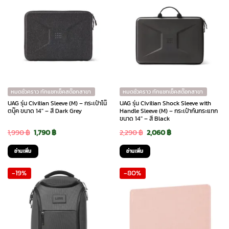
หมดชั่วคราว ทักแชทเช็คสต๊อกสาขา
หมดชั่วคราว ทักแชทเช็คสต๊อกสาขา
UAG รุ่น Civilian Sleeve (M) – กระเป๋าโน๊
UAG รุ่น Civilian Shock Sleeve with
ตบุ๊ค ขนาด 14″ – สี Dark Grey
Handle Sleeve (M) – กระเป๋ากันกระแทก
ขนาด 14″ – สี Black
Original
Current
Original
Current
1,990
฿
1,790
฿
2,290
฿
2,060
฿
price
price
price
price
อ่านเพิ่ม
อ่านเพิ่ม
was:
is:
was:
is:
-19%
-80%
1,990 ฿.
1,790 ฿.
2,290 ฿.
2,060 ฿.