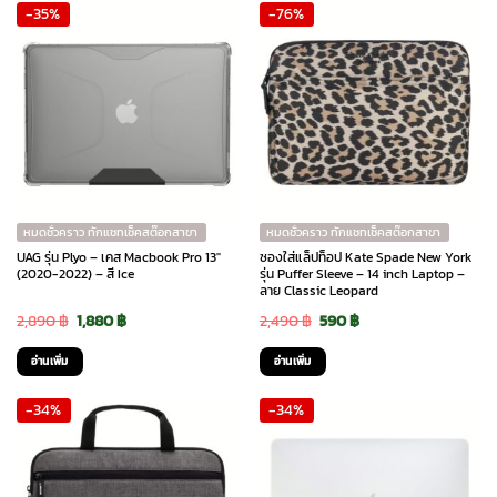
-35%
-76%
2,690 ฿.
2,390 ฿.
3,190 ฿.
3,031 ฿.
หมดชั่วคราว ทักแชทเช็คสต๊อกสาขา
หมดชั่วคราว ทักแชทเช็คสต๊อกสาขา
UAG รุ่น Plyo – เคส Macbook Pro 13″
ซองใส่แล็ปท็อป Kate Spade New York
(2020-2022) – สี Ice
รุ่น Puffer Sleeve – 14 inch Laptop –
ลาย Classic Leopard
Original
Current
Original
Current
2,890
฿
1,880
฿
2,490
฿
590
฿
price
price
price
price
อ่านเพิ่ม
อ่านเพิ่ม
was:
is:
was:
is:
-34%
-34%
2,890 ฿.
1,880 ฿.
2,490 ฿.
590 ฿.