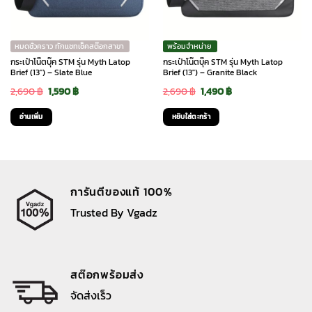
หมดชั่วคราว ทักแชทเช็คสต๊อกสาขา
พร้อมจำหน่าย
กระเป๋าโน๊ตบุ๊ค STM รุ่น Myth Latop
กระเป๋าโน๊ตบุ๊ค STM รุ่น Myth Latop
Brief (13″) – Slate Blue
Brief (13″) – Granite Black
Original
Current
Original
Current
2,690
฿
1,590
฿
2,690
฿
1,490
฿
price
price
price
price
อ่านเพิ่ม
หยิบใส่ตะกร้า
was:
is:
was:
is:
2,690 ฿.
1,590 ฿.
2,690 ฿.
1,490 ฿.
การันตีของแท้ 100%
Trusted By Vgadz
สต๊อกพร้อมส่ง
จัดส่งเร็ว