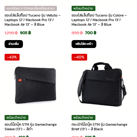
หมดชั่วคราว ทักแชทเช็คสต๊อกสาขา
พร้อมจำหน่าย
ซองใส่แล็ปท็อป Tucano รุ่น Velluto –
ซองใส่แล็ปท็อป Tucano รุ่น Colore –
Laptops 12″/ Macbook Pro 13”/
Laptops 12″/ Macbook Pro 13”/
Macbook Air 13″ – สี Blue
Macbook Air 13″ – สี Blue
Original
Current
Original
Current
1,290
฿
905
฿
890
฿
700
฿
price
price
price
price
อ่านเพิ่ม
หยิบใส่ตะกร้า
was:
is:
was:
is:
-43%
-40%
1,290 ฿.
905 ฿.
890 ฿.
700 ฿.
พร้อมจำหน่าย
พร้อมจำหน่าย
ซองโน๊ตบุ๊ค STM รุ่น Gamechange
กระเป๋าโน๊ตบุ๊ค STM รุ่น Gamechange
Sleeve (13″) – สีดำ
Brief (13″) – สี Black
Original
Current
Original
Current