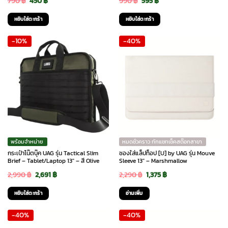
790
฿
450
฿
990
฿
595
฿
price
price
price
price
หยิบใส่ตะกร้า
หยิบใส่ตะกร้า
was:
is:
was:
is:
-10%
-40%
790 ฿.
450 ฿.
990 ฿.
595 ฿.
พร้อมจำหน่าย
หมดชั่วคราว ทักแชทเช็คสต๊อกสาขา
กระเป๋าโน๊ตบุ๊ค UAG รุ่น Tactical Slim
ซองใส่แล็ปท็อป [U] by UAG รุ่น Mouve
Brief – Tablet/Laptop 13″ – สี Olive
Sleeve 13″ – Marshmallow
Original
Current
Original
Current
2,990
฿
2,691
฿
2,290
฿
1,375
฿
price
price
price
price
หยิบใส่ตะกร้า
อ่านเพิ่ม
was:
is:
was:
is:
-40%
-40%
2,990 ฿.
2,691 ฿.
2,290 ฿.
1,375 ฿.