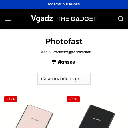
ข้าม
โค้ดส่งฟรี:
VGAUGFS
ไป
ยัง
เนื้อหา
Photofast
หน้าแรก
>
Products tagged “Photofast”
คัดกรอง
-15%
-15%