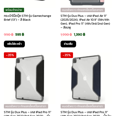
พร้อมจำหน่าย
หมดชั่วคราว ทักแชทเช็คสต๊อกสาขา
กระเป๋าโน๊ตบุ๊ค STM รุ่น Gamechange
STM รุ่น Dux Plus – เคส iPad Air 11″
Brief (13″) – สี Black
(2025/2024), iPad Air 10.9″ (5th/4th
Gen), iPad Pro 11″ (4th/3rd/2nd Gen)
– สีชมพู
Original
Current
Original
Current
990
฿
595
฿
1,990
฿
1,390
฿
price
price
price
price
หยิบใส่ตะกร้า
อ่านเพิ่ม
was:
is:
was:
is:
-35%
-35%
990 ฿.
595 ฿.
1,990 ฿.
1,390 ฿.
หมดชั่วคราว ทักแชทเช็คสต๊อกสาขา
หมดชั่วคราว ทักแชทเช็คสต๊อกสาขา
STM รุ่น Dux Plus – เคส iPad Pro 11″
STM รุ่น Dux Plus – เคส iPad Pro 11″