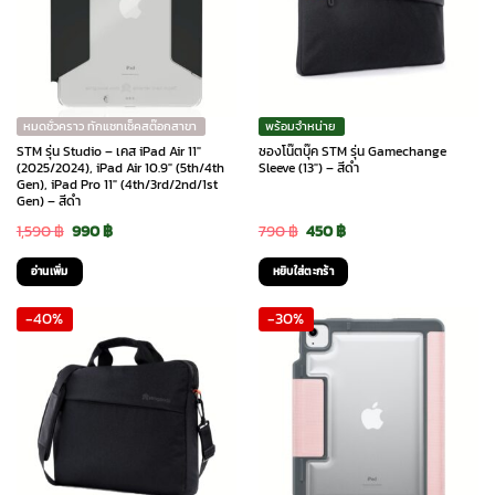
หมดชั่วคราว ทักแชทเช็คสต๊อกสาขา
พร้อมจำหน่าย
STM รุ่น Studio – เคส iPad Air 11″
ซองโน๊ตบุ๊ค STM รุ่น Gamechange
(2025/2024), iPad Air 10.9″ (5th/4th
Sleeve (13″) – สีดำ
Gen), iPad Pro 11″ (4th/3rd/2nd/1st
Gen) – สีดำ
Original
Current
Original
Current
1,590
฿
990
฿
790
฿
450
฿
price
price
price
price
อ่านเพิ่ม
หยิบใส่ตะกร้า
was:
is:
was:
is:
-40%
-30%
1,590 ฿.
990 ฿.
790 ฿.
450 ฿.