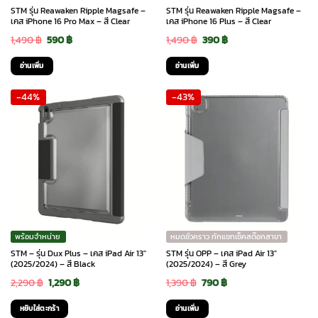
STM รุ่น Reawaken Ripple Magsafe –
STM รุ่น Reawaken Ripple Magsafe –
เคส iPhone 16 Pro Max – สี Clear
เคส iPhone 16 Plus – สี Clear
Original
Current
Original
Current
1,490
฿
590
฿
1,490
฿
390
฿
price
price
price
price
อ่านเพิ่ม
อ่านเพิ่ม
was:
is:
was:
is:
-44%
-43%
1,490 ฿.
590 ฿.
1,490 ฿.
390 ฿.
พร้อมจำหน่าย
หมดชั่วคราว ทักแชทเช็คสต๊อกสาขา
STM – รุ่น Dux Plus – เคส iPad Air 13″
STM รุ่น OPP – เคส iPad Air 13″
(2025/2024) – สี Black
(2025/2024) – สี Grey
Original
Current
Original
Current
2,290
฿
1,290
฿
1,390
฿
790
฿
price
price
price
price
หยิบใส่ตะกร้า
อ่านเพิ่ม