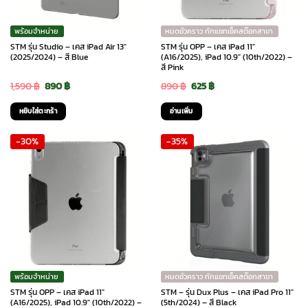
พร้อมจำหน่าย
หมดชั่วคราว ทักแชทเช็คสต๊อกสาขา
STM รุ่น Studio – เคส iPad Air 13″
STM รุ่น OPP – เคส iPad 11″
(2025/2024) – สี Blue
(A16/2025), iPad 10.9″ (10th/2022) –
สี Pink
Original
Current
Original
Current
1,590
฿
890
฿
890
฿
625
฿
price
price
price
price
หยิบใส่ตะกร้า
อ่านเพิ่ม
was:
is:
was:
is:
-30%
-35%
1,590 ฿.
890 ฿.
890 ฿.
625 ฿.
พร้อมจำหน่าย
หมดชั่วคราว ทักแชทเช็คสต๊อกสาขา
STM รุ่น OPP – เคส iPad 11″
STM – รุ่น Dux Plus – เคส iPad Pro 11″
(A16/2025), iPad 10.9″ (10th/2022) –
(5th/2024) – สี Black