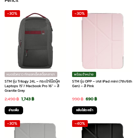
-30%
-30%
หมดชั่วคราว ทักแชทเช็คสต๊อกสาขา
พร้อมจำหน่าย
STM รุ่น Trilogy 24L – กระเป๋าโน๊ตบุ๊ค
STM รุ่น OPP – เคส iPad mini (7th/6th
Laptops 15″/ Macbook Pro 16″ – สี
Gen) – สี Pink
Granite Grey
Original
Current
Original
Current
2,490
฿
1,743
฿
990
฿
690
฿
price
price
price
price
อ่านเพิ่ม
หยิบใส่ตะกร้า
was:
is:
was:
is:
-30%
-40%
2,490 ฿.
1,743 ฿.
990 ฿.
690 ฿.