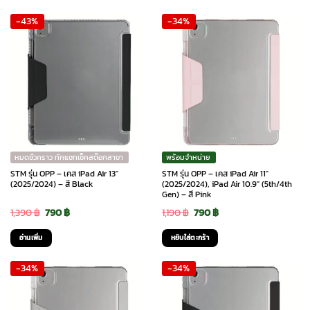
was:
is:
was:
is:
-43%
-34%
2,290 ฿.
1,290 ฿.
1,390 ฿.
790 ฿.
หมดชั่วคราว ทักแชทเช็คสต๊อกสาขา
พร้อมจำหน่าย
STM รุ่น OPP – เคส iPad Air 13″
STM รุ่น OPP – เคส iPad Air 11″
(2025/2024) – สี Black
(2025/2024), iPad Air 10.9″ (5th/4th
Gen) – สี Pink
Original
Current
Original
Current
1,390
฿
790
฿
1,190
฿
790
฿
price
price
price
price
อ่านเพิ่ม
หยิบใส่ตะกร้า
was:
is:
was:
is:
-34%
-34%
1,390 ฿.
790 ฿.
1,190 ฿.
790 ฿.