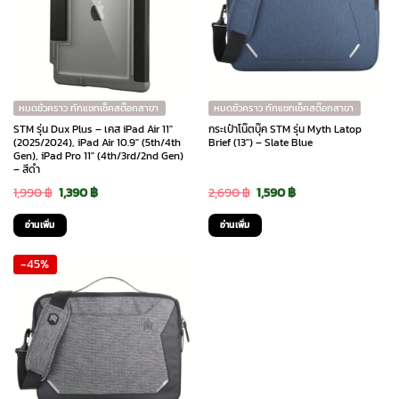
หมดชั่วคราว ทักแชทเช็คสต๊อกสาขา
หมดชั่วคราว ทักแชทเช็คสต๊อกสาขา
STM รุ่น Dux Plus – เคส iPad Air 11″
กระเป๋าโน๊ตบุ๊ค STM รุ่น Myth Latop
(2025/2024), iPad Air 10.9″ (5th/4th
Brief (13″) – Slate Blue
Gen), iPad Pro 11″ (4th/3rd/2nd Gen)
– สีดำ
Original
Current
Original
Current
1,990
฿
1,390
฿
2,690
฿
1,590
฿
price
price
price
price
อ่านเพิ่ม
อ่านเพิ่ม
was:
is:
was:
is:
-45%
1,990 ฿.
1,390 ฿.
2,690 ฿.
1,590 ฿.