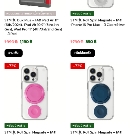
หมดชั่วคราว ทักแชทเช็คสต๊อกสาขา
พร้อมจำหน่าย
STM รุ่น Dux Plus – เคส iPad Air 11″
STM รุ่น Roll Spin Magsafe – เคส
(6th/2024), iPad Air 10.9″ (5th/4th
iPhone 16 Pro Max – สี Clear/Silver
Gen), iPad Pro 11″ (4th/3rd/2nd Gen)
– สี Red
Original
Current
Original
Current
1,990
฿
1,190
฿
1,790
฿
390
฿
price
price
price
price
อ่านเพิ่ม
หยิบใส่ตะกร้า
was:
is:
was:
is:
-73%
-73%
1,990 ฿.
1,190 ฿.
1,790 ฿.
390 ฿.
พร้อมจำหน่าย
พร้อมจำหน่าย
STM รุ่น Roll Spin Magsafe – เคส
STM รุ่น Roll Spin Magsafe – เคส