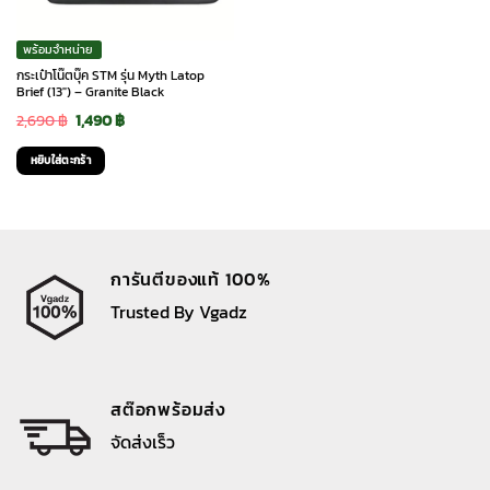
พร้อมจำหน่าย
กระเป๋าโน๊ตบุ๊ค STM รุ่น Myth Latop
Brief (13″) – Granite Black
Original
Current
2,690
฿
1,490
฿
price
price
หยิบใส่ตะกร้า
was:
is:
2,690 ฿.
1,490 ฿.
การันตีของแท้ 100%
Trusted By Vgadz
สต๊อกพร้อมส่ง
จัดส่งเร็ว