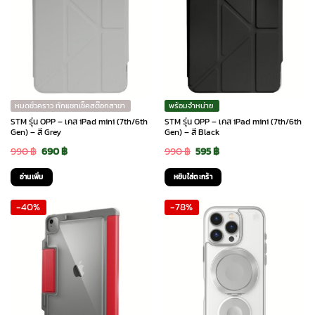
หมดชั่วคราว ทักแชทเช็คสต๊อกสาขา
พร้อมจำหน่าย
STM รุ่น OPP – เคส iPad mini (7th/6th
STM รุ่น OPP – เคส iPad mini (7th/6th
Gen) – สี Grey
Gen) – สี Black
Original
Current
Original
Current
990
฿
690
฿
990
฿
595
฿
price
price
price
price
อ่านเพิ่ม
หยิบใส่ตะกร้า
was:
is:
was:
is:
-40%
-78%
990 ฿.
690 ฿.
990 ฿.
595 ฿.