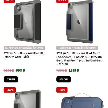
-41%
-30%
1,690 ฿.
990 ฿.
1,690 ฿.
990 ฿.
หมดชั่วคราว ทักแชทเช็คสต๊อกสาขา
หมดชั่วคราว ทักแชทเช็คสต๊อกสาขา
STM รุ่น Dux Plus – เคส iPad Mini
STM รุ่น Dux Plus – เคส iPad Air 11″
(7th/6th Gen) – สีดำ
(2025/2024), iPad Air 10.9″ (5th/4th
Gen), iPad Pro 11″ (4th/3rd/2nd Gen)
– สีน้ำเงิน
Original
Current
Original
Current
1,690
฿
990
฿
1,990
฿
1,395
฿
price
price
price
price
อ่านเพิ่ม
อ่านเพิ่ม
was:
is:
was:
is:
-30%
-41%
1,690 ฿.
990 ฿.
1,990 ฿.
1,395 ฿.