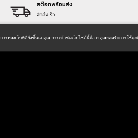
สต๊อกพร้อมส่ง
จัดส่งเร็ว
์การท่องเว็บที่ดียิ่งขึ้นแก่คุณ การเข้าชมเว็บไซต์นี้ถือว่าคุณยอมรับการใช้คุ
เกี่ยวกับเรา
ศูนย์ช่วยเหลือ
เกี่ยวกับบริษัท
ติดตามการสั่งซื้อ
ติดต่อเรา
ข้อตกลงและโยบายต่างๆ
แจ้งชำระเงิน
วิธีการสั่งซื้อสินค้า
ออนไลน์ขณะนี้:
วิธีจัดส่งสินค้า
ผู้เข้าชมทั้งหมด:
7,6