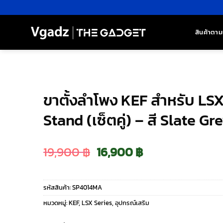
ข้าม
ไป
ยัง
สินค้าตาม
เนื้อหา
ขาตั้งลำโพง KEF สำหรับ LSX I
Stand (เซ็ตคู่) – สี Slate Gr
Original
Current
19,900
฿
16,900
฿
price
price
รหัสสินค้า:
SP4014MA
was:
is:
หมวดหมู่:
KEF
,
LSX Series
,
อุปกรณ์เสริม