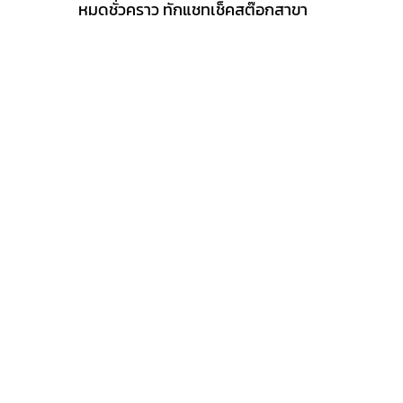
19,900 ฿.
16,900 ฿.
หมดชั่วคราว ทักแชทเช็คสต๊อกสาขา