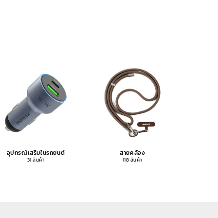
อุปกรณ์เสริมในรถยนต์
สายคล้อง
อุปกรณ
31 สินค้า
118 สินค้า