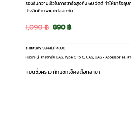
รองรับความเร็วในการชาร์จสูงถึง 60 วัตต์ ทำให้ชาร์จอุปก
ประสิทธิภาพและปลอดภัย
Original
Current
1,090
฿
890
฿
price
price
รหัสสินค้า:
9B4413114030
was:
is:
หมวดหมู่:
สายชาร์จ UAG
,
Type C To C
,
UAG
,
UAG - Accessories
,
สา
1,090 ฿.
890 ฿.
หมดชั่วคราว ทักแชทเช็คสต๊อกสาขา