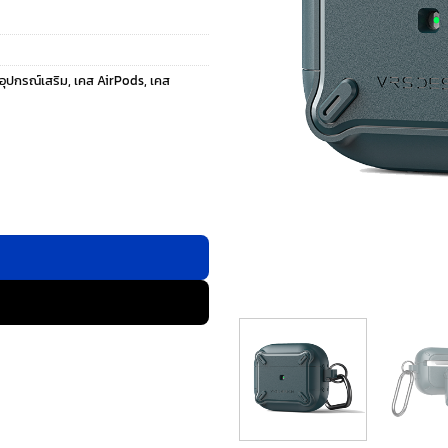
อุปกรณ์เสริม
,
เคส AirPods
,
เคส
ิน ชิ้น