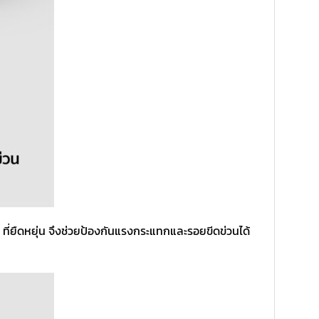
ี่ยืดหยุ่น จึงช่วยป้องกันแรงกระแทกและรอยขีดข่วนได้