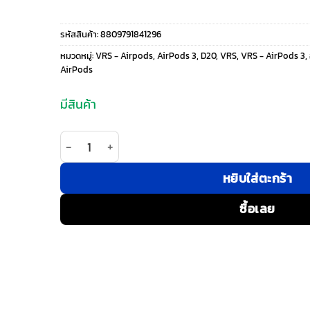
price
price
รหัสสินค้า:
8809791841296
was:
is:
หมวดหมู่:
VRS - Airpods
,
AirPods 3
,
D20
,
VRS
,
VRS - AirPods 3
,
AirPods
890 ฿.
445 ฿.
มีสินค้า
จำนวน VRS รุ่น Modern Fit - เคส Airpods 3 - สีน้ำเง
หยิบใส่ตะกร้า
ซื้อเลย