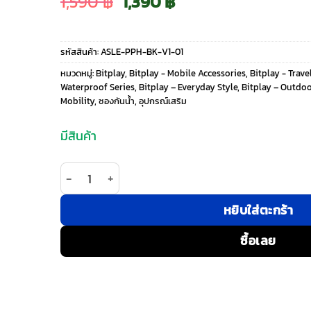
Original
Current
1,590
฿
1,390
฿
price
price
รหัสสินค้า:
ASLE-PPH-BK-V1-01
was:
is:
หมวดหมู่:
Bitplay
,
Bitplay - Mobile Accessories
,
Bitplay - Trave
Waterproof Series
,
Bitplay – Everyday Style
,
Bitplay – Outdoo
1,590 ฿.
1,390 ฿.
Mobility
,
ซองกันน้ำ
,
อุปกรณ์เสริม
มีสินค้า
จำนวน Bitplay รุ่น AquaSeal Phone Pouch - ซองกัน
หยิบใส่ตะกร้า
ซื้อเลย