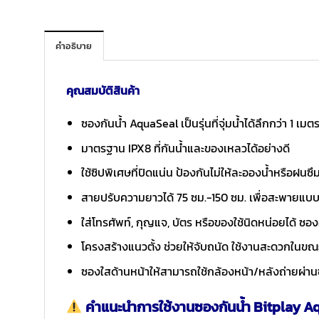
คำอธิบาย
คุณสมบัติสินค้า
ซองกันน้ำ AquaSeal เป็นรุ่นที่จุ่มน้ำได้ลึกกว่า 1 เ
มาตรฐาน IPX8 ที่กันน้ำและของเหลวได้อย่างดี
ใช้ซิปพิเศษที่ปิดแน่น ป้องกันไม่ให้ละอองน้ำหรือฝนซึม
สายปรับความยาวได้ 75 ซม.-150 ซม. เพื่อสะพายแ
ใส่โทรศัพท์, กุญแจ, บัตร หรือของใช้นิดหน่อยได้ ซ
โครงสร้างแนวตั้ง ช่วยให้จับถนัด ใช้งานสะดวกในข
ซองใสด้านหน้าให้สามารถใช้กล้องหน้า/หลังถ่ายผ่าน
คำแนะนำการใช้งานซองกันน้ำ Bitplay A