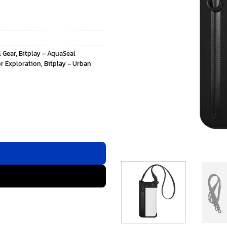
l Gear
,
Bitplay – AquaSeal
r Exploration
,
Bitplay – Urban
น้ำ - สี Dark Black ชิ้น