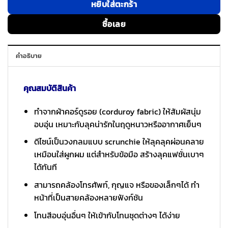
หยิบใส่ตะกร้า
ซื้อเลย
คำอธิบาย
คุณสมบัติสินค้า
ทำจากผ้าคอร์ดูรอย (corduroy fabric) ให้สัมผัสนุ่ม
อบอุ่น เหมาะกับลุคน่ารักในฤดูหนาวหรืออากาศเย็นๆ
ดีไซน์เป็นวงกลมแบบ scrunchie ให้ลุคลุคผ่อนคลาย
เหมือนใส่ผูกผม แต่สำหรับข้อมือ สร้างลุคแฟชั่นเบาๆ
ได้ทันที
สามารถคล้องโทรศัพท์, กุญแจ หรือของเล็กๆได้ ทำ
หน้าที่เป็นสายคล้องหลายฟังก์ชัน
โทนสีอบอุ่นอื่นๆ ให้เข้ากับโทนชุดต่างๆ ได้ง่าย