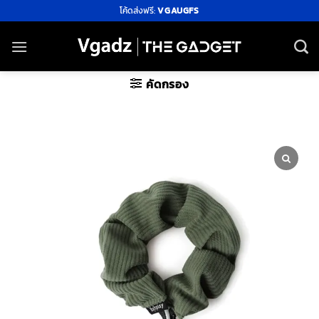
ข้าม
โค้ดส่งฟรี:
VGAUGFS
ไป
ยัง
เนื้อหา
คัดกรอง