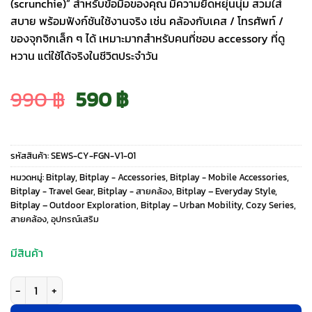
(scrunchie)” สำหรับข้อมือของคุณ มีความยืดหยุ่นนุ่ม สวมใส่
สบาย พร้อมฟังก์ชันใช้งานจริง เช่น คล้องกับเคส / โทรศัพท์ /
ของจุกจิกเล็ก ๆ ได้ เหมาะมากสำหรับคนที่ชอบ accessory ที่ดู
หวาน แต่ใช้ได้จริงในชีวิตประจำวัน
Original
Current
990
฿
590
฿
price
price
รหัสสินค้า:
SEWS-CY-FGN-V1-01
was:
is:
หมวดหมู่:
Bitplay
,
Bitplay - Accessories
,
Bitplay - Mobile Accessories
,
Bitplay - Travel Gear
,
Bitplay - สายคล้อง
,
Bitplay – Everyday Style
,
Bitplay – Outdoor Exploration
,
Bitplay – Urban Mobility
,
Cozy Series
,
990 ฿.
590 ฿.
สายคล้อง
,
อุปกรณ์เสริม
มีสินค้า
จำนวน Bitplay รุ่น Cozy Scrunchie Wrist Strap - สายคล้องข้อมือ - สี Fores