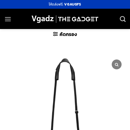
ข้าม
โค้ดส่งฟรี:
VGAUGFS
ไป
ยัง
เนื้อหา
คัดกรอง