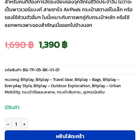
สำหรับคนที่ต้องการจัดระเบียบของจุกจิกในชีวิตประจำวัน ไม่ว่าจะ
เป็นพาวเวอร์แบงก์ สายชาร์จ AirPods กระเป๋าสตางค์ใบเล็ก หรือ
ของใช้ส่วนตัวอื่นๆ ใบนี้เหมาะกับการพกคู่กับกระเป๋าหลัก หรือใช้
แยกพกเฉพาะของสำคัญเมื่อออกไปข้างนอก
Original
Current
1,690
฿
1,390
฿
price
price
รหัสสินค้า:
BG-TP-05-BK-V1-01
was:
is:
หมวดหมู่:
Bitplay
,
Bitplay - Travel Gear
,
Bitplay – Bags
,
Bitplay –
Everyday Style
,
Bitplay – Outdoor Exploration
,
Bitplay – Urban
Mobility
,
กระเป๋าถือและสะพาย
,
กระเป๋าสัมภาระ
,
อุปกรณ์เสริม
1,690 ฿.
1,390 ฿.
มีสินค้า
จำนวน Bitplay รุ่น Essential Transit Pouch 0.5L - กระเป๋าสะพายข้าง - สี Bl
หยิบใส่ตะกร้า