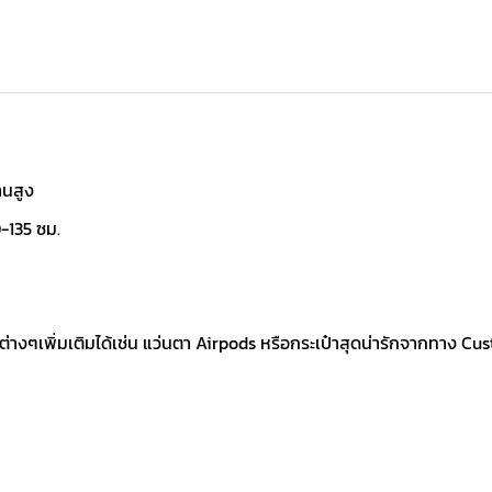
านสูง
-135 ซม.
์ต่างๆเพิ่มเติมได้เช่น แว่นตา Airpods หรือกระเป๋าสุดน่ารักจากทาง Cus