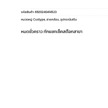
price
price
รหัสสินค้า:
6920240414523
was:
is:
หมวดหมู่:
Custype
,
สายคล้อง
,
อุปกรณ์เสริม
1,190 ฿.
950 ฿.
หมดชั่วคราว ทักแชทเช็คสต๊อกสาขา