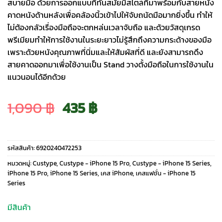
สบายมือ ด้วยการออกแบบที่ทันสมัยมีสไตล์ที่มาพร้อมกับสายหนัง
คาดหนังด้านหลังเพื่อคล้องนิ้วเข้าไปให้จับถนัดมือมากยิ่งขึ้น ทำให้
ไม่ต้องกลัวเรื่องมือถือจะตกหล่นเวลาจับถือ และด้วยวัสดุเกรด
พรีเมียมทำให้การใช้งานในระยะยาวไม่รู้สึกถึงความกระด้างของมือ
เพราะด้วยหนังคุณภาพที่นิ่มและให้สัมผัสที่ดี และยังสามารถดึง
สายคาดออกมาเพื่อใช้งานเป็น Stand วางตั้งมือถือในการใช้งานใน
แนวนอนได้อีกด้วย
Original
Current
1,090
฿
435
฿
price
price
รหัสสินค้า:
6920240472253
was:
is:
หมวดหมู่:
Custype
,
Custype - iPhone 15 Pro
,
Custype - iPhone 15 Series
,
iPhone 15 Pro
,
iPhone 15 Series
,
เคส iPhone
,
เคสแฟชั่น - iPhone 15
Series
1,090 ฿.
435 ฿.
มีสินค้า