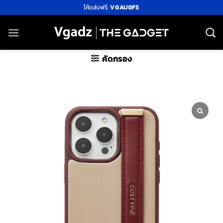
ข้าม
โค้ดส่งฟรี:
VGAUGFS
ไป
ยัง
เนื้อหา
คัดกรอง