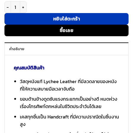
จำนวน Custype รุ่น StandEase- Wrist Stand - เคส iPhone 15 Pro - สี Wine
หยิบใส่ตะกร้า
ซื้อเลย
คำอธิบาย
คุณสมบัติสินค้า
วัสดุหนังแท้ Lychee Leather ที่มีลวดลายของหนัง
ที่ให้ความสบายมือเวลาจับถือ
ขอบด้านข้างดูดซับแรงกระแทกเป็นอย่างดี หมดห่วง
เรื่องโทรศัพท์ตกหล่นในชีวิตประจำวันได้เลย
เคสทุกชิ้นเป็น Handcraft ที่มีความปราณีตในชิ้นงาน
สูง