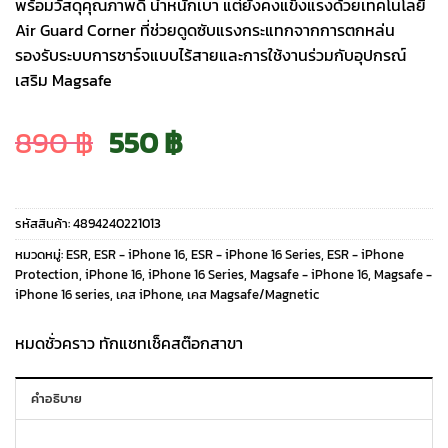
พร้อมวัสดุคุณภาพดี น้ำหนักเบา แต่ยังคงแข็งแรงด้วยเทคโนโลยี
Air Guard Corner ที่ช่วยดูดซับแรงกระแทกจากการตกหล่น
รองรับระบบการชาร์จแบบไร้สายและการใช้งานร่วมกับอุปกรณ์
เสริม Magsafe
Original
Current
890
฿
550
฿
price
price
รหัสสินค้า:
4894240221013
was:
is:
หมวดหมู่:
ESR
,
ESR - iPhone 16
,
ESR - iPhone 16 Series
,
ESR - iPhone
Protection
,
iPhone 16
,
iPhone 16 Series
,
Magsafe - iPhone 16
,
Magsafe -
iPhone 16 series
,
เคส iPhone
,
เคส Magsafe/Magnetic
890 ฿.
550 ฿.
หมดชั่วคราว ทักแชทเช็คสต๊อกสาขา
คำอธิบาย