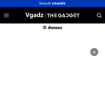
ข้าม
โค้ดส่งฟรี:
VGAUGFS
ไป
ยัง
เนื้อหา
คัดกรอง