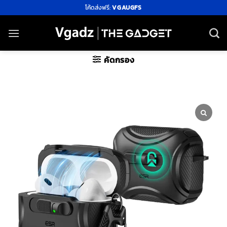
ข้าม
โค้ดส่งฟรี:
VGAUGFS
ไป
ยัง
เนื้อหา
คัดกรอง