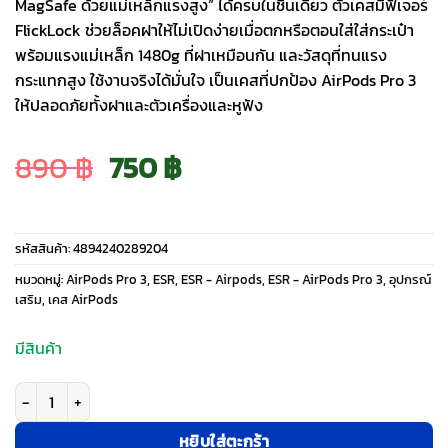
MagSafe ด้วยแม่เหล็กแรงสูง” ได้ครบในชิ้นเดียว ตัวเคสมีฟีเจอร์
FlickLock ช่วยล็อคฝาให้ไม่เปิดง่ายเมื่อตกหรือตอนใส่ใส่กระเป๋า
พร้อมแรงแม่เหล็ก 1480g ที่ฝาเหมือนกัน และวัสดุที่ทนแรง
กระแทกสูง ใช้งานจริงได้มั่นใจ เป็นเคสที่ปกป้อง AirPods Pro 3
ให้ปลอดภัยทั้งฝาและตัวเครื่องและหูฟัง
Original
Current
890
฿
750
฿
price
price
รหัสสินค้า:
4894240289204
was:
is:
หมวดหมู่:
AirPods Pro 3
,
ESR
,
ESR - Airpods
,
ESR - AirPods Pro 3
,
อุปกรณ์
เสริม
,
เคส AirPods
890 ฿.
750 ฿.
มีสินค้า
จำนวน ESR รุ่น Cyber FlickLock Magnetic Case - เคส AirPods Pro 3 - สี B
หยิบใส่ตะกร้า