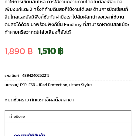
ทำให้การเขียนลื่นไหล การใช้งานก็ง่ายดายโดยไม่ต้องเชื่อมต่อ
เพียงแค่แตะ 2 ครั้งที่ท้ายดินสอก็ใช้งานได้เลย ด้านการขีดเขียนก็
ลื่นไหลและยังมีฟังก์ชั่นกันฝ่ามือเราไปสัมผัสหน้าจอเวลาใช้งาน
ดินสอได้ด้วย มาพร้อมฟังก์ชั่น Find my ที่สามารถหาดินสอแม้จะ
ทำหายหรือว่ากดให้ส่งเสียงก็ยังได้
Original
Current
1,890
฿
1,510
฿
price
price
รหัสสินค้า:
4894240252215
was:
is:
หมวดหมู่:
ESR
,
ESR - iPad Protection
,
ปากกา Stylus
1,890 ฿.
1,510 ฿.
หมดชั่วคราว ทักแชทเช็คสต๊อกสาขา
คำอธิบาย
คุณสมบัติสินค้า