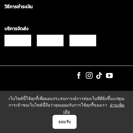
วิธีการชำระเงิน
บริการจัดส่ง
Copyrights © 2021 & All Rights Reserved Vgadz Corporation Co.,Ltd
เว็บไซต์นี้ใช้คุกกี้เพื่อมอบประสบการณ์การท่องเว็บที่ดียิ่งขึ้นแก่คุณ
การเข้าชมเว็บไซต์นี้ถือว่าคุณยอมรับการใช้คุกกี้ของเรา
อ่านเพิ่ม
เติม
0
ยอมรับ
หน้าแรก
สินค้า
แจ้งชำระเงิน
บัญชี
ตระกร้า