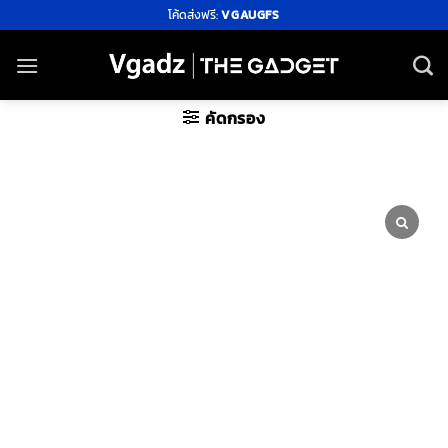
ข้าม
โค้ดส่งฟรี:
VGAUGFS
ไป
ยัง
เนื้อหา
คัดกรอง